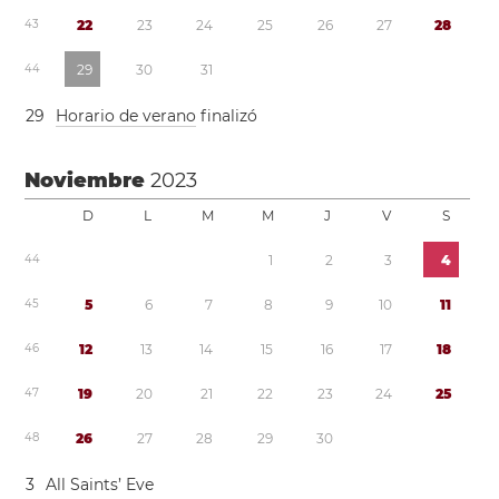
4
3
2
2
2
3
2
4
2
5
2
6
2
7
2
8
4
4
2
9
3
0
3
1
2
9
Horario de verano
finalizó
Noviembre
2023
D
L
M
M
J
V
S
4
4
1
2
3
4
4
5
5
6
7
8
9
1
0
1
1
4
6
1
2
1
3
1
4
1
5
1
6
1
7
1
8
4
7
1
9
2
0
2
1
2
2
2
3
2
4
2
5
4
8
2
6
2
7
2
8
2
9
3
0
3
All Saints’ Eve