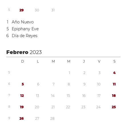
5
2
9
3
0
3
1
1
Año Nuevo
5
Epiphany Eve
6
Día de Reyes
Febrero
2023
D
L
M
M
J
V
S
5
1
2
3
4
6
5
6
7
8
9
1
0
1
1
7
1
2
1
3
1
4
1
5
1
6
1
7
1
8
8
1
9
2
0
2
1
2
2
2
3
2
4
2
5
9
2
6
2
7
2
8