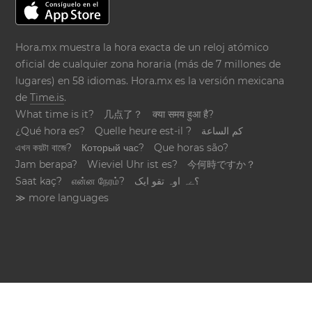
Hora.mx muestra la hora exacta de un reloj atómico
oficial de cualquier zona horaria (más de 7 millones de
lugares) en 58 idiomas. Hora.mx es la versión mexicana
de
Time.is
.
What time is it?
几点了？
क्या समय हुआ है?
¿Qué hora es?
Quelle heure est-il ?
كم الساعة
এখন কয়টা বাজে?
Который час?
Que horas são?
Jam berapa?
Wieviel Uhr ist es?
今何時ですか？
Saat kaç?
என்ன நேரம்?
؟ےہ اوہ تقو ایک
≫ more languages