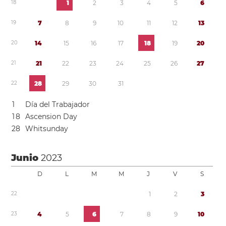
1
8
1
2
3
4
5
6
1
9
7
8
9
1
0
1
1
1
2
1
3
2
0
1
4
1
5
1
6
1
7
1
8
1
9
2
0
2
1
2
1
2
2
2
3
2
4
2
5
2
6
2
7
2
2
2
8
2
9
3
0
3
1
1
Día del Trabajador
1
8
Ascension Day
2
8
Whitsunday
Junio
2023
D
L
M
M
J
V
S
2
2
1
2
3
2
3
4
5
6
7
8
9
1
0