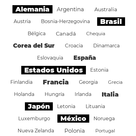
Alemania
Argentina
Australia
Brasil
Austria
Bosnia-Herzegovina
Bélgica
Canadá
Chequia
Corea del Sur
Croacia
Dinamarca
España
Eslovaquia
Estados Unidos
Estonia
Francia
Finlandia
Georgia
Grecia
Italia
Holanda
Hungría
Irlanda
Japón
Letonia
Lituania
México
Luxemburgo
Noruega
Polonia
Nueva Zelanda
Portugal