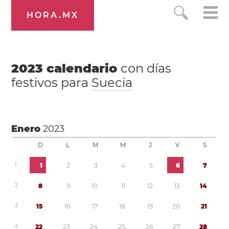
HORA.MX
2023
calendario
con días
festivos para
Suecia
Enero
2023
D
L
M
M
J
V
S
1
1
2
3
4
5
6
7
2
8
9
1
0
1
1
1
2
1
3
1
4
3
1
5
1
6
1
7
1
8
1
9
2
0
2
1
4
2
2
2
3
2
4
2
5
2
6
2
7
2
8