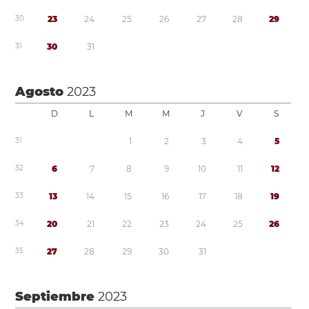
3
0
2
3
2
4
2
5
2
6
2
7
2
8
2
9
3
1
3
0
3
1
Agosto
2023
D
L
M
M
J
V
S
3
1
1
2
3
4
5
3
2
6
7
8
9
1
0
1
1
1
2
3
3
1
3
1
4
1
5
1
6
1
7
1
8
1
9
3
4
2
0
2
1
2
2
2
3
2
4
2
5
2
6
3
5
2
7
2
8
2
9
3
0
3
1
Septiembre
2023