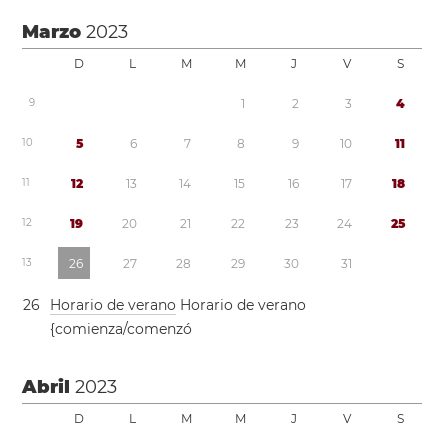
Marzo
2023
D
L
M
M
J
V
S
9
1
2
3
4
1
0
5
6
7
8
9
1
0
1
1
1
1
1
2
1
3
1
4
1
5
1
6
1
7
1
8
1
2
1
9
2
0
2
1
2
2
2
3
2
4
2
5
1
3
2
6
2
7
2
8
2
9
3
0
3
1
2
6
Horario de verano
Horario de verano
{comienza/comenzó
Abril
2023
D
L
M
M
J
V
S