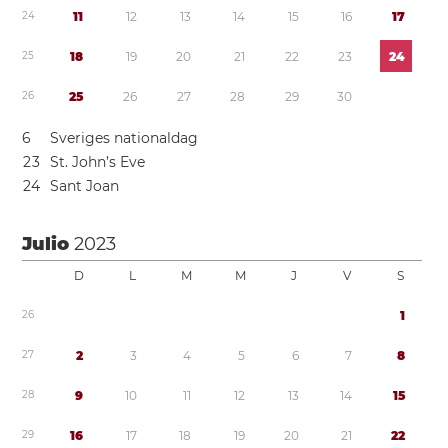
2
4
1
1
1
2
1
3
1
4
1
5
1
6
1
7
2
5
1
8
1
9
2
0
2
1
2
2
2
3
2
4
2
6
2
5
2
6
2
7
2
8
2
9
3
0
6
Sveriges nationaldag
2
3
St. John’s Eve
2
4
Sant Joan
Julio
2023
D
L
M
M
J
V
S
2
6
1
2
7
2
3
4
5
6
7
8
2
8
9
1
0
1
1
1
2
1
3
1
4
1
5
2
9
1
6
1
7
1
8
1
9
2
0
2
1
2
2