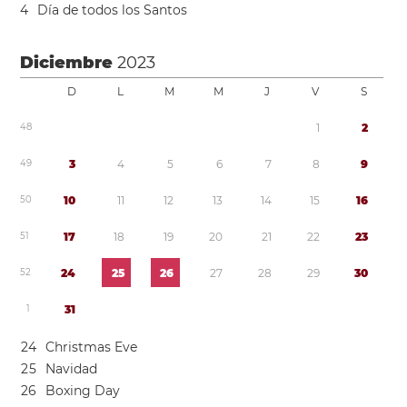
4
Día de todos los Santos
Diciembre
2023
D
L
M
M
J
V
S
4
8
1
2
4
9
3
4
5
6
7
8
9
5
0
1
0
1
1
1
2
1
3
1
4
1
5
1
6
5
1
1
7
1
8
1
9
2
0
2
1
2
2
2
3
5
2
2
4
2
5
2
6
2
7
2
8
2
9
3
0
1
3
1
2
4
Christmas Eve
2
5
Navidad
2
6
Boxing Day