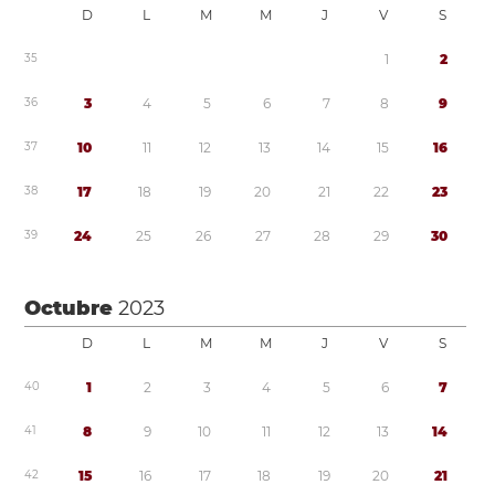
D
L
M
M
J
V
S
3
5
1
2
3
6
3
4
5
6
7
8
9
3
7
1
0
1
1
1
2
1
3
1
4
1
5
1
6
3
8
1
7
1
8
1
9
2
0
2
1
2
2
2
3
3
9
2
4
2
5
2
6
2
7
2
8
2
9
3
0
Octubre
2023
D
L
M
M
J
V
S
4
0
1
2
3
4
5
6
7
4
1
8
9
1
0
1
1
1
2
1
3
1
4
4
2
1
5
1
6
1
7
1
8
1
9
2
0
2
1