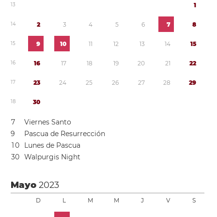
1
3
1
1
4
2
3
4
5
6
7
8
1
5
9
1
0
1
1
1
2
1
3
1
4
1
5
1
6
1
6
1
7
1
8
1
9
2
0
2
1
2
2
1
7
2
3
2
4
2
5
2
6
2
7
2
8
2
9
1
8
3
0
7
Viernes Santo
9
Pascua de Resurrección
1
0
Lunes de Pascua
3
0
Walpurgis Night
Mayo
2023
D
L
M
M
J
V
S