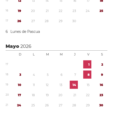
1
5
1
2
1
3
1
4
1
5
1
6
1
7
1
8
1
6
1
9
2
0
2
1
2
2
2
3
2
4
2
5
1
7
2
6
2
7
2
8
2
9
3
0
6
Lunes de Pascua
Mayo
2026
D
L
M
M
J
V
S
1
7
1
2
1
8
3
4
5
6
7
8
9
1
9
1
0
1
1
1
2
1
3
1
4
1
5
1
6
2
0
1
7
1
8
1
9
2
0
2
1
2
2
2
3
2
1
2
4
2
5
2
6
2
7
2
8
2
9
3
0