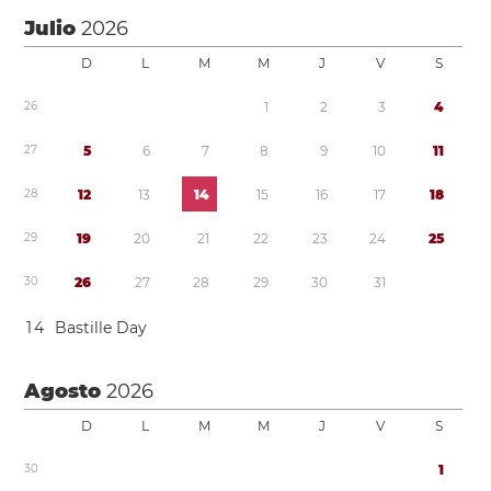
Julio
2026
D
L
M
M
J
V
S
2
6
1
2
3
4
2
7
5
6
7
8
9
1
0
1
1
2
8
1
2
1
3
1
4
1
5
1
6
1
7
1
8
2
9
1
9
2
0
2
1
2
2
2
3
2
4
2
5
3
0
2
6
2
7
2
8
2
9
3
0
3
1
1
4
Bastille Day
Agosto
2026
D
L
M
M
J
V
S
3
0
1