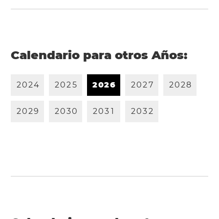
Calendario para otros Años:
2
0
2
4
2
0
2
5
2
0
2
6
2
0
2
7
2
0
2
8
2
0
2
9
2
0
3
0
2
0
3
1
2
0
3
2