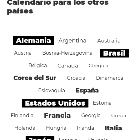
Calendario para los otros
países
Alemania
Argentina
Australia
Brasil
Austria
Bosnia-Herzegovina
Bélgica
Canadá
Chequia
Corea del Sur
Croacia
Dinamarca
España
Eslovaquia
Estados Unidos
Estonia
Francia
Finlandia
Georgia
Grecia
Italia
Holanda
Hungría
Irlanda