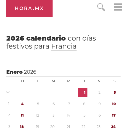
HORA.MX
2026
calendario
con días
festivos para
Francia
Enero
2026
D
L
M
M
J
V
S
5
2
1
2
3
1
4
5
6
7
8
9
1
0
2
1
1
1
2
1
3
1
4
1
5
1
6
1
7
3
1
8
1
9
2
0
2
1
2
2
2
3
2
4