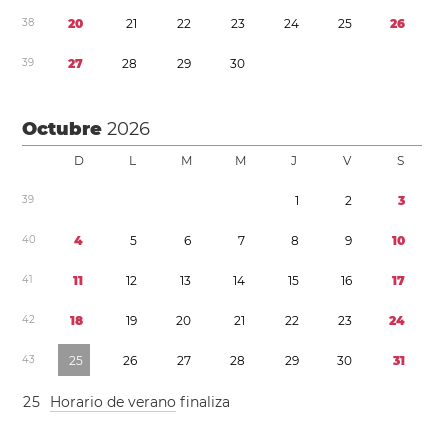
3
8
2
0
2
1
2
2
2
3
2
4
2
5
2
6
3
9
2
7
2
8
2
9
3
0
Octubre
2026
D
L
M
M
J
V
S
3
9
1
2
3
4
0
4
5
6
7
8
9
1
0
4
1
1
1
1
2
1
3
1
4
1
5
1
6
1
7
4
2
1
8
1
9
2
0
2
1
2
2
2
3
2
4
4
3
2
5
2
6
2
7
2
8
2
9
3
0
3
1
2
5
Horario de verano
finaliza