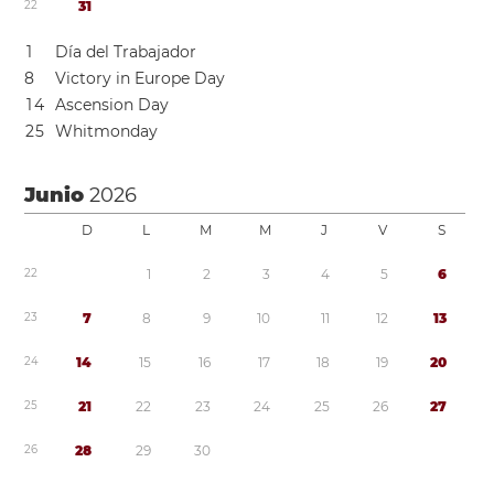
2
2
3
1
1
Día del Trabajador
8
Victory in Europe Day
1
4
Ascension Day
2
5
Whitmonday
Junio
2026
D
L
M
M
J
V
S
2
2
1
2
3
4
5
6
2
3
7
8
9
1
0
1
1
1
2
1
3
2
4
1
4
1
5
1
6
1
7
1
8
1
9
2
0
2
5
2
1
2
2
2
3
2
4
2
5
2
6
2
7
2
6
2
8
2
9
3
0