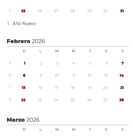
4
2
5
2
6
2
7
2
8
2
9
3
0
3
1
1
Año Nuevo
Febrero
2026
D
L
M
M
J
V
S
5
1
2
3
4
5
6
7
6
8
9
1
0
1
1
1
2
1
3
1
4
7
1
5
1
6
1
7
1
8
1
9
2
0
2
1
8
2
2
2
3
2
4
2
5
2
6
2
7
2
8
Marzo
2026
D
L
M
M
J
V
S