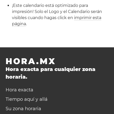
¡Este calendario está optimizado para
impresión! Solo el Logo y el Calendario serán
visibles cuando hagas click en
imprimir esta
página
.
HORA.MX
Hora exacta para cualquier zona
horaria.
Hora exacta
Tiempo aquí y allá
Su zona horaria