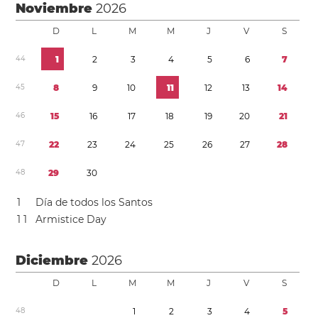
Noviembre
2026
D
L
M
M
J
V
S
4
4
1
2
3
4
5
6
7
4
5
8
9
1
0
1
1
1
2
1
3
1
4
4
6
1
5
1
6
1
7
1
8
1
9
2
0
2
1
4
7
2
2
2
3
2
4
2
5
2
6
2
7
2
8
4
8
2
9
3
0
1
Día de todos los Santos
1
1
Armistice Day
Diciembre
2026
D
L
M
M
J
V
S
4
8
1
2
3
4
5