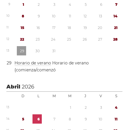
9
1
2
3
4
5
6
7
1
0
8
9
1
0
1
1
1
2
1
3
1
4
1
1
1
5
1
6
1
7
1
8
1
9
2
0
2
1
1
2
2
2
2
3
2
4
2
5
2
6
2
7
2
8
1
3
2
9
3
0
3
1
2
9
Horario de verano
Horario de verano
{comienza/comenzó
Abril
2026
D
L
M
M
J
V
S
1
3
1
2
3
4
1
4
5
6
7
8
9
1
0
1
1