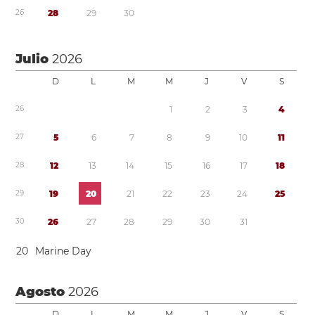
2
6
2
8
2
9
3
0
Julio
2026
D
L
M
M
J
V
S
2
6
1
2
3
4
2
7
5
6
7
8
9
1
0
1
1
2
8
1
2
1
3
1
4
1
5
1
6
1
7
1
8
2
9
1
9
2
0
2
1
2
2
2
3
2
4
2
5
3
0
2
6
2
7
2
8
2
9
3
0
3
1
2
0
Marine Day
Agosto
2026
D
L
M
M
J
V
S