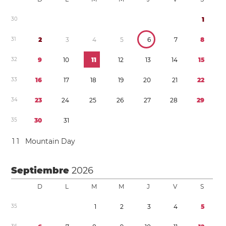
3
0
1
3
1
2
3
4
5
6
7
8
3
2
9
1
0
1
1
1
2
1
3
1
4
1
5
3
3
1
6
1
7
1
8
1
9
2
0
2
1
2
2
3
4
2
3
2
4
2
5
2
6
2
7
2
8
2
9
3
5
3
0
3
1
1
1
Mountain Day
Septiembre
2026
D
L
M
M
J
V
S
3
5
1
2
3
4
5