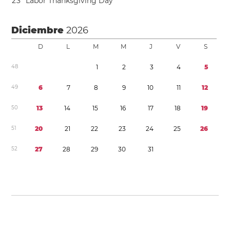
2
3
Labor Thanksgiving Day
Diciembre
2026
D
L
M
M
J
V
S
4
8
1
2
3
4
5
4
9
6
7
8
9
1
0
1
1
1
2
5
0
1
3
1
4
1
5
1
6
1
7
1
8
1
9
5
1
2
0
2
1
2
2
2
3
2
4
2
5
2
6
5
2
2
7
2
8
2
9
3
0
3
1