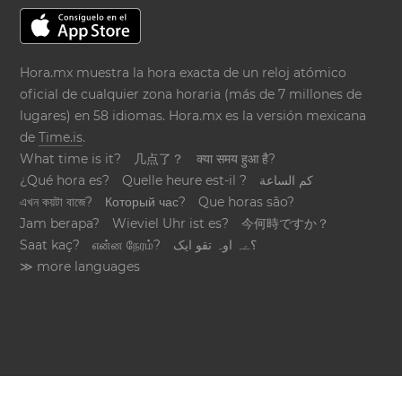
Hora.mx muestra la hora exacta de un reloj atómico
oficial de cualquier zona horaria (más de 7 millones de
lugares) en 58 idiomas. Hora.mx es la versión mexicana
de
Time.is
.
What time is it?
几点了？
क्या समय हुआ है?
¿Qué hora es?
Quelle heure est-il ?
كم الساعة
এখন কয়টা বাজে?
Который час?
Que horas são?
Jam berapa?
Wieviel Uhr ist es?
今何時ですか？
Saat kaç?
என்ன நேரம்?
؟ےہ اوہ تقو ایک
≫ more languages