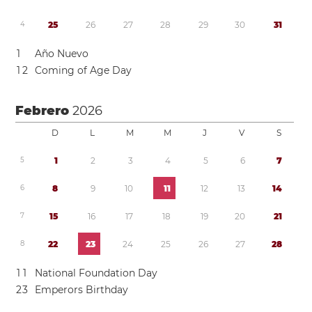
4
2
5
2
6
2
7
2
8
2
9
3
0
3
1
1
Año Nuevo
1
2
Coming of Age Day
Febrero
2026
D
L
M
M
J
V
S
5
1
2
3
4
5
6
7
6
8
9
1
0
1
1
1
2
1
3
1
4
7
1
5
1
6
1
7
1
8
1
9
2
0
2
1
8
2
2
2
3
2
4
2
5
2
6
2
7
2
8
1
1
National Foundation Day
2
3
Emperors Birthday