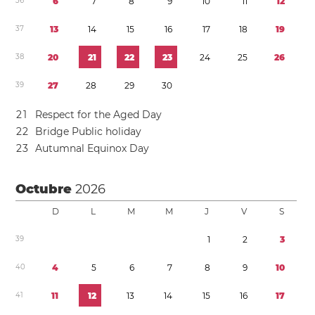
3
6
6
7
8
9
1
0
1
1
1
2
3
7
1
3
1
4
1
5
1
6
1
7
1
8
1
9
3
8
2
0
2
1
2
2
2
3
2
4
2
5
2
6
3
9
2
7
2
8
2
9
3
0
2
1
Respect for the Aged Day
2
2
Bridge Public holiday
2
3
Autumnal Equinox Day
Octubre
2026
D
L
M
M
J
V
S
3
9
1
2
3
4
0
4
5
6
7
8
9
1
0
4
1
1
1
1
2
1
3
1
4
1
5
1
6
1
7