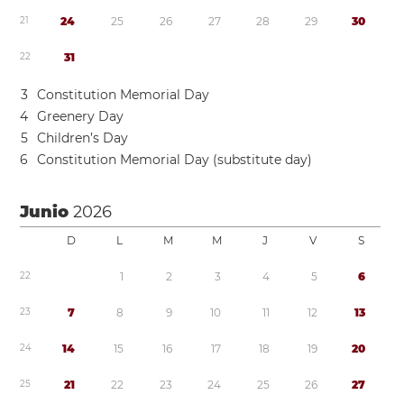
2
1
2
4
2
5
2
6
2
7
2
8
2
9
3
0
2
2
3
1
3
Constitution Memorial Day
4
Greenery Day
5
Children’s Day
6
Constitution Memorial Day (substitute day)
Junio
2026
D
L
M
M
J
V
S
2
2
1
2
3
4
5
6
2
3
7
8
9
1
0
1
1
1
2
1
3
2
4
1
4
1
5
1
6
1
7
1
8
1
9
2
0
2
5
2
1
2
2
2
3
2
4
2
5
2
6
2
7