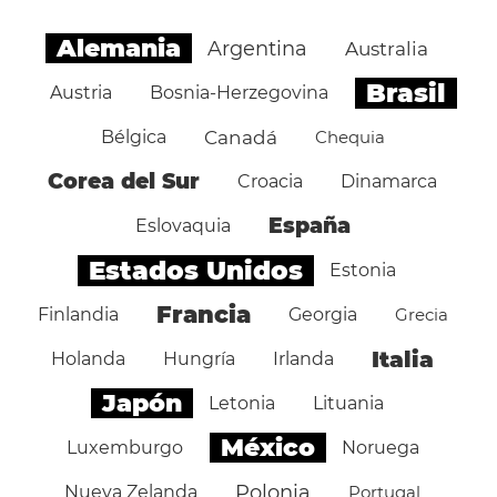
Alemania
Argentina
Australia
Brasil
Austria
Bosnia-Herzegovina
Bélgica
Canadá
Chequia
Corea del Sur
Croacia
Dinamarca
España
Eslovaquia
Estados Unidos
Estonia
Francia
Finlandia
Georgia
Grecia
Italia
Holanda
Hungría
Irlanda
Japón
Letonia
Lituania
México
Luxemburgo
Noruega
Polonia
Nueva Zelanda
Portugal