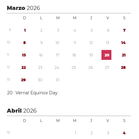
Marzo
2026
D
L
M
M
J
V
S
9
1
2
3
4
5
6
7
1
0
8
9
1
0
1
1
1
2
1
3
1
4
1
1
1
5
1
6
1
7
1
8
1
9
2
0
2
1
1
2
2
2
2
3
2
4
2
5
2
6
2
7
2
8
1
3
2
9
3
0
3
1
2
0
Vernal Equinox Day
Abril
2026
D
L
M
M
J
V
S
1
3
1
2
3
4