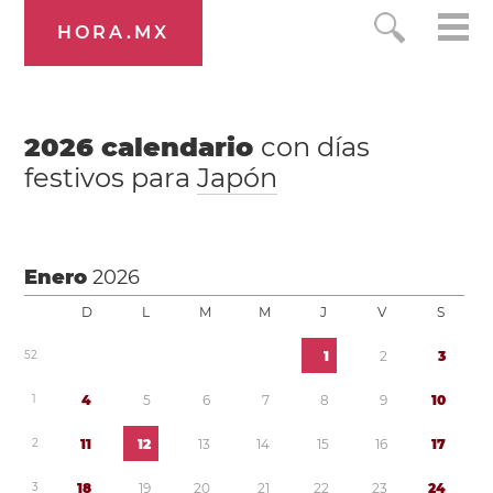
HORA.MX
2026
calendario
con días
festivos para
Japón
Enero
2026
D
L
M
M
J
V
S
5
2
1
2
3
1
4
5
6
7
8
9
1
0
2
1
1
1
2
1
3
1
4
1
5
1
6
1
7
3
1
8
1
9
2
0
2
1
2
2
2
3
2
4