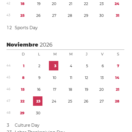
4
2
1
8
1
9
2
0
2
1
2
2
2
3
2
4
4
3
2
5
2
6
2
7
2
8
2
9
3
0
3
1
1
2
Sports Day
Noviembre
2026
D
L
M
M
J
V
S
4
4
1
2
3
4
5
6
7
4
5
8
9
1
0
1
1
1
2
1
3
1
4
4
6
1
5
1
6
1
7
1
8
1
9
2
0
2
1
4
7
2
2
2
3
2
4
2
5
2
6
2
7
2
8
4
8
2
9
3
0
3
Culture Day