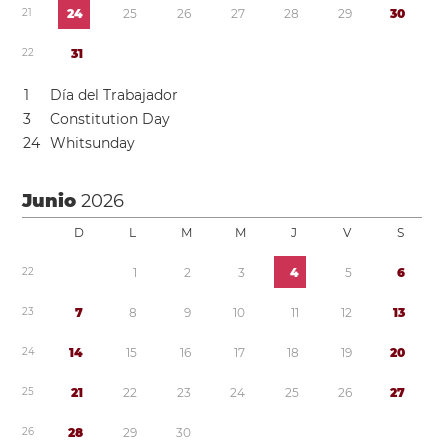
2
1
2
4
2
5
2
6
2
7
2
8
2
9
3
0
2
2
3
1
1
Día del Trabajador
3
Constitution Day
2
4
Whitsunday
Junio
2026
D
L
M
M
J
V
S
2
2
1
2
3
4
5
6
2
3
7
8
9
1
0
1
1
1
2
1
3
2
4
1
4
1
5
1
6
1
7
1
8
1
9
2
0
2
5
2
1
2
2
2
3
2
4
2
5
2
6
2
7
2
6
2
8
2
9
3
0