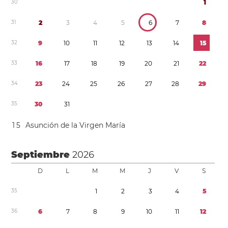
3
0
1
3
1
2
3
4
5
6
7
8
3
2
9
1
0
1
1
1
2
1
3
1
4
1
5
3
3
1
6
1
7
1
8
1
9
2
0
2
1
2
2
3
4
2
3
2
4
2
5
2
6
2
7
2
8
2
9
3
5
3
0
3
1
1
5
Asunción de la Virgen María
Septiembre
2026
D
L
M
M
J
V
S
3
5
1
2
3
4
5
3
6
6
7
8
9
1
0
1
1
1
2