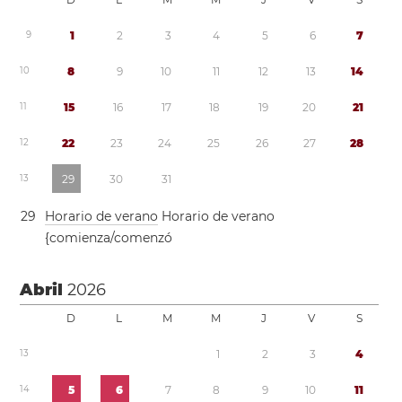
9
1
2
3
4
5
6
7
1
0
8
9
1
0
1
1
1
2
1
3
1
4
1
1
1
5
1
6
1
7
1
8
1
9
2
0
2
1
1
2
2
2
2
3
2
4
2
5
2
6
2
7
2
8
1
3
2
9
3
0
3
1
2
9
Horario de verano
Horario de verano
{comienza/comenzó
Abril
2026
D
L
M
M
J
V
S
1
3
1
2
3
4
1
4
5
6
7
8
9
1
0
1
1