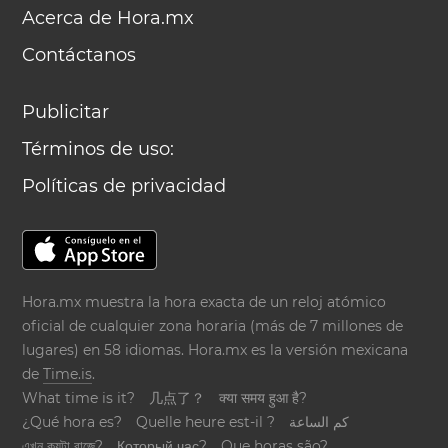
Acerca de Hora.mx
Contáctanos
Publicitar
Términos de uso:
Políticas de privacidad
Hora.mx muestra la hora exacta de un reloj atómico
oficial de cualquier zona horaria (más de 7 millones de
lugares) en 58 idiomas. Hora.mx es la versión mexicana
de
Time.is
.
What time is it?
几点了？
क्या समय हुआ है?
¿Qué hora es?
Quelle heure est-il ?
كم الساعة
এখন কয়টা বাজে?
Который час?
Que horas são?