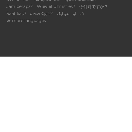
Jam berapa?
Wieviel Uhr ist es?
今何時ですか？
Saat kaç?
என்ன நேரம்?
؟ےہ اوہ تقو ایک
≫ more languages