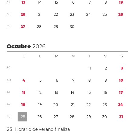
3
7
1
3
1
4
1
5
1
6
1
7
1
8
1
9
3
8
2
0
2
1
2
2
2
3
2
4
2
5
2
6
3
9
2
7
2
8
2
9
3
0
Octubre
2026
D
L
M
M
J
V
S
3
9
1
2
3
4
0
4
5
6
7
8
9
1
0
4
1
1
1
1
2
1
3
1
4
1
5
1
6
1
7
4
2
1
8
1
9
2
0
2
1
2
2
2
3
2
4
4
3
2
5
2
6
2
7
2
8
2
9
3
0
3
1
2
5
Horario de verano
finaliza