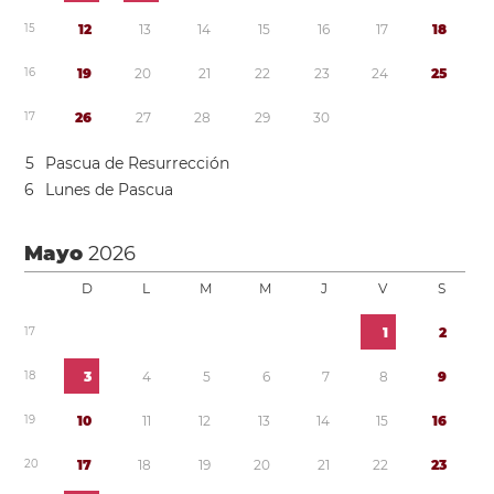
1
5
1
2
1
3
1
4
1
5
1
6
1
7
1
8
1
6
1
9
2
0
2
1
2
2
2
3
2
4
2
5
1
7
2
6
2
7
2
8
2
9
3
0
5
Pascua de Resurrección
6
Lunes de Pascua
Mayo
2026
D
L
M
M
J
V
S
1
7
1
2
1
8
3
4
5
6
7
8
9
1
9
1
0
1
1
1
2
1
3
1
4
1
5
1
6
2
0
1
7
1
8
1
9
2
0
2
1
2
2
2
3