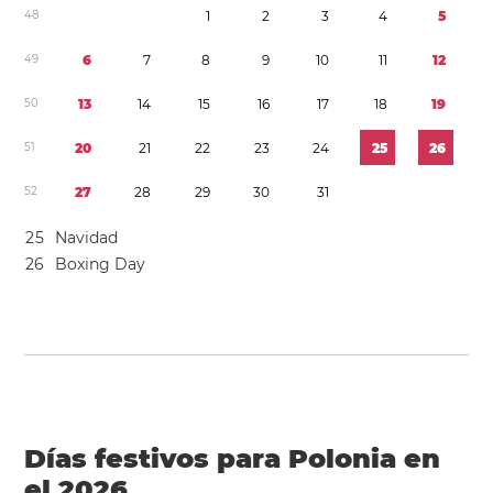
4
8
1
2
3
4
5
4
9
6
7
8
9
1
0
1
1
1
2
5
0
1
3
1
4
1
5
1
6
1
7
1
8
1
9
5
1
2
0
2
1
2
2
2
3
2
4
2
5
2
6
5
2
2
7
2
8
2
9
3
0
3
1
2
5
Navidad
2
6
Boxing Day
Días festivos para Polonia en
el 2026