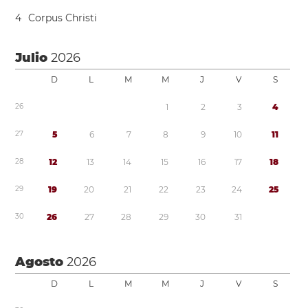
4
Corpus Christi
Julio
2026
D
L
M
M
J
V
S
2
6
1
2
3
4
2
7
5
6
7
8
9
1
0
1
1
2
8
1
2
1
3
1
4
1
5
1
6
1
7
1
8
2
9
1
9
2
0
2
1
2
2
2
3
2
4
2
5
3
0
2
6
2
7
2
8
2
9
3
0
3
1
Agosto
2026
D
L
M
M
J
V
S