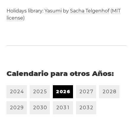
Holidays library:
Yasumi
by
Sacha Telgenhof
(
MIT
license
)
Calendario para otros Años:
2
0
2
4
2
0
2
5
2
0
2
6
2
0
2
7
2
0
2
8
2
0
2
9
2
0
3
0
2
0
3
1
2
0
3
2