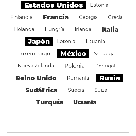
Estados Unidos
Estonia
Francia
Finlandia
Georgia
Grecia
Italia
Holanda
Hungría
Irlanda
Japón
Letonia
Lituania
México
Luxemburgo
Noruega
Polonia
Nueva Zelanda
Portugal
Rusia
Reino Unido
Rumanía
Sudáfrica
Suecia
Suiza
Turquía
Ucrania