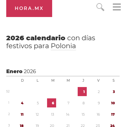
HORA.MX
2026
calendario
con días
festivos para
Polonia
Enero
2026
D
L
M
M
J
V
S
5
2
1
2
3
1
4
5
6
7
8
9
1
0
2
1
1
1
2
1
3
1
4
1
5
1
6
1
7
3
1
8
1
9
2
0
2
1
2
2
2
3
2
4