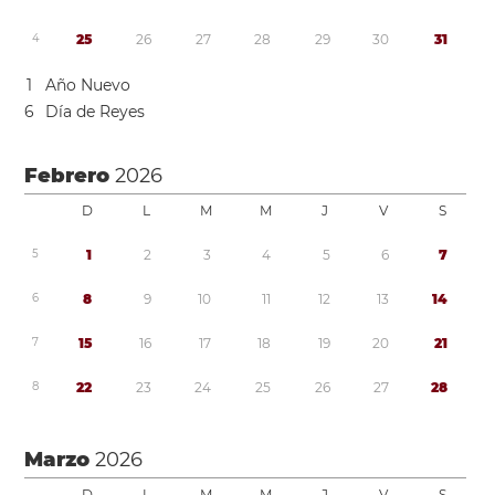
4
2
5
2
6
2
7
2
8
2
9
3
0
3
1
1
Año Nuevo
6
Día de Reyes
Febrero
2026
D
L
M
M
J
V
S
5
1
2
3
4
5
6
7
6
8
9
1
0
1
1
1
2
1
3
1
4
7
1
5
1
6
1
7
1
8
1
9
2
0
2
1
8
2
2
2
3
2
4
2
5
2
6
2
7
2
8
Marzo
2026
D
L
M
M
J
V
S