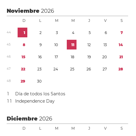
Noviembre
2026
D
L
M
M
J
V
S
4
4
1
2
3
4
5
6
7
4
5
8
9
1
0
1
1
1
2
1
3
1
4
4
6
1
5
1
6
1
7
1
8
1
9
2
0
2
1
4
7
2
2
2
3
2
4
2
5
2
6
2
7
2
8
4
8
2
9
3
0
1
Día de todos los Santos
1
1
Independence Day
Diciembre
2026
D
L
M
M
J
V
S