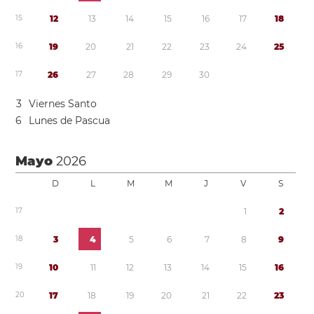
1
5
1
2
1
3
1
4
1
5
1
6
1
7
1
8
1
6
1
9
2
0
2
1
2
2
2
3
2
4
2
5
1
7
2
6
2
7
2
8
2
9
3
0
3
Viernes Santo
6
Lunes de Pascua
Mayo
2026
D
L
M
M
J
V
S
1
7
1
2
1
8
3
4
5
6
7
8
9
1
9
1
0
1
1
1
2
1
3
1
4
1
5
1
6
2
0
1
7
1
8
1
9
2
0
2
1
2
2
2
3