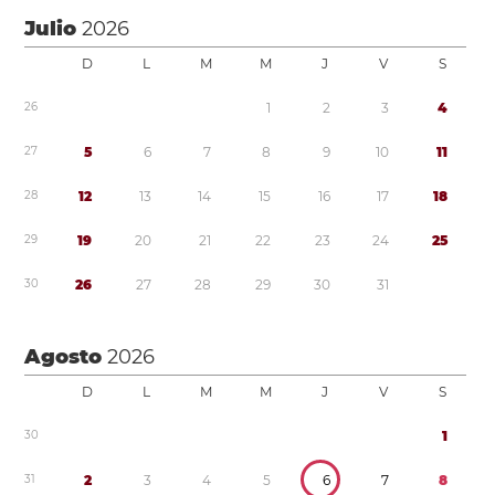
Julio
2026
D
L
M
M
J
V
S
2
6
1
2
3
4
2
7
5
6
7
8
9
1
0
1
1
2
8
1
2
1
3
1
4
1
5
1
6
1
7
1
8
2
9
1
9
2
0
2
1
2
2
2
3
2
4
2
5
3
0
2
6
2
7
2
8
2
9
3
0
3
1
Agosto
2026
D
L
M
M
J
V
S
3
0
1
3
1
2
3
4
5
6
7
8