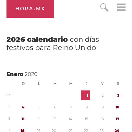
HORA.MX
2026
calendario
con días
festivos para
Reino Unido
Enero
2026
D
L
M
M
J
V
S
5
2
1
2
3
1
4
5
6
7
8
9
1
0
2
1
1
1
2
1
3
1
4
1
5
1
6
1
7
3
1
8
1
9
2
0
2
1
2
2
2
3
2
4