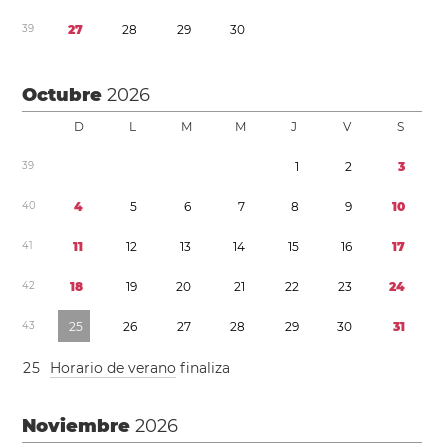
3
9
2
7
2
8
2
9
3
0
Octubre
2026
D
L
M
M
J
V
S
3
9
1
2
3
4
0
4
5
6
7
8
9
1
0
4
1
1
1
1
2
1
3
1
4
1
5
1
6
1
7
4
2
1
8
1
9
2
0
2
1
2
2
2
3
2
4
4
3
2
5
2
6
2
7
2
8
2
9
3
0
3
1
2
5
Horario de verano
finaliza
Noviembre
2026