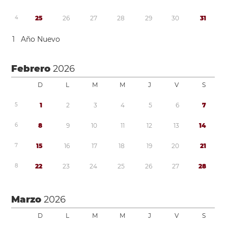
4
2
5
2
6
2
7
2
8
2
9
3
0
3
1
1
Año Nuevo
Febrero
2026
D
L
M
M
J
V
S
5
1
2
3
4
5
6
7
6
8
9
1
0
1
1
1
2
1
3
1
4
7
1
5
1
6
1
7
1
8
1
9
2
0
2
1
8
2
2
2
3
2
4
2
5
2
6
2
7
2
8
Marzo
2026
D
L
M
M
J
V
S