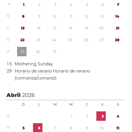
9
1
2
3
4
5
6
7
1
0
8
9
1
0
1
1
1
2
1
3
1
4
1
1
1
5
1
6
1
7
1
8
1
9
2
0
2
1
1
2
2
2
2
3
2
4
2
5
2
6
2
7
2
8
1
3
2
9
3
0
3
1
1
5
Mothering Sunday
2
9
Horario de verano
Horario de verano
{comienza/comenzó
Abril
2026
D
L
M
M
J
V
S
1
3
1
2
3
4
1
4
5
6
7
8
9
1
0
1
1