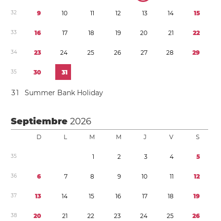
3
2
9
1
0
1
1
1
2
1
3
1
4
1
5
3
3
1
6
1
7
1
8
1
9
2
0
2
1
2
2
3
4
2
3
2
4
2
5
2
6
2
7
2
8
2
9
3
5
3
0
3
1
3
1
Summer Bank Holiday
Septiembre
2026
D
L
M
M
J
V
S
3
5
1
2
3
4
5
3
6
6
7
8
9
1
0
1
1
1
2
3
7
1
3
1
4
1
5
1
6
1
7
1
8
1
9
3
8
2
0
2
1
2
2
2
3
2
4
2
5
2
6