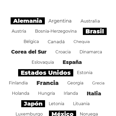
Alemania
Argentina
Australia
Brasil
Austria
Bosnia-Herzegovina
Bélgica
Canadá
Chequia
Corea del Sur
Croacia
Dinamarca
España
Eslovaquia
Estados Unidos
Estonia
Francia
Finlandia
Georgia
Grecia
Italia
Holanda
Hungría
Irlanda
Japón
Letonia
Lituania
México
Luxemburgo
Noruega