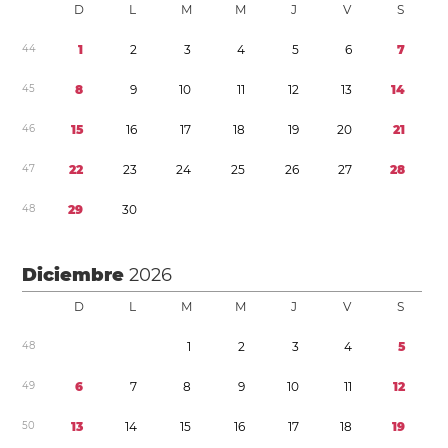
D
L
M
M
J
V
S
4
4
1
2
3
4
5
6
7
4
5
8
9
1
0
1
1
1
2
1
3
1
4
4
6
1
5
1
6
1
7
1
8
1
9
2
0
2
1
4
7
2
2
2
3
2
4
2
5
2
6
2
7
2
8
4
8
2
9
3
0
Diciembre
2026
D
L
M
M
J
V
S
4
8
1
2
3
4
5
4
9
6
7
8
9
1
0
1
1
1
2
5
0
1
3
1
4
1
5
1
6
1
7
1
8
1
9