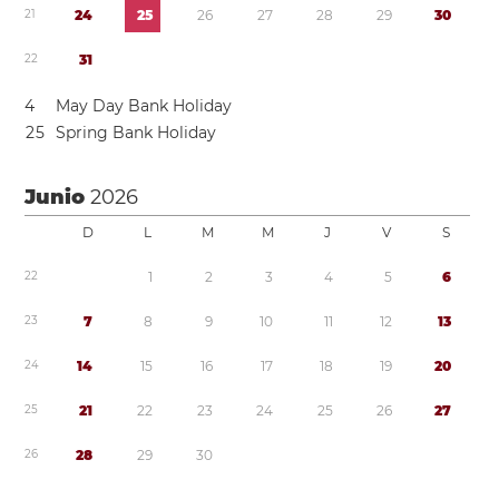
2
1
2
4
2
5
2
6
2
7
2
8
2
9
3
0
2
2
3
1
4
May Day Bank Holiday
2
5
Spring Bank Holiday
Junio
2026
D
L
M
M
J
V
S
2
2
1
2
3
4
5
6
2
3
7
8
9
1
0
1
1
1
2
1
3
2
4
1
4
1
5
1
6
1
7
1
8
1
9
2
0
2
5
2
1
2
2
2
3
2
4
2
5
2
6
2
7
2
6
2
8
2
9
3
0