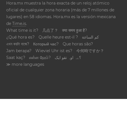
Hora.mx muestra la hora exacta de un reloj atómico
oficial de cualquier zona horaria (más de 7 millones de
lugares) en 58 idiomas. Hora.mx es la versión mexicana
de
Time.is
.
What time is it?
几点了？
क्या समय हुआ है?
¿Qué hora es?
Quelle heure est-il ?
كم الساعة
এখন কয়টা বাজে?
Который час?
Que horas são?
Jam berapa?
Wieviel Uhr ist es?
今何時ですか？
Saat kaç?
என்ன நேரம்?
؟ےہ اوہ تقو ایک
≫ more languages