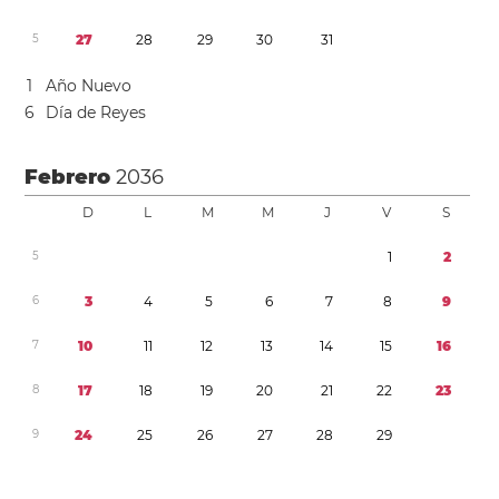
5
2
7
2
8
2
9
3
0
3
1
1
Año Nuevo
6
Día de Reyes
Febrero
2036
D
L
M
M
J
V
S
5
1
2
6
3
4
5
6
7
8
9
7
1
0
1
1
1
2
1
3
1
4
1
5
1
6
8
1
7
1
8
1
9
2
0
2
1
2
2
2
3
9
2
4
2
5
2
6
2
7
2
8
2
9