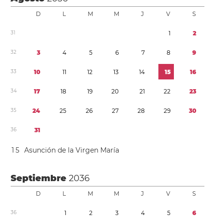
D
L
M
M
J
V
S
3
1
1
2
3
2
3
4
5
6
7
8
9
3
3
1
0
1
1
1
2
1
3
1
4
1
5
1
6
3
4
1
7
1
8
1
9
2
0
2
1
2
2
2
3
3
5
2
4
2
5
2
6
2
7
2
8
2
9
3
0
3
6
3
1
1
5
Asunción de la Virgen María
Septiembre
2036
D
L
M
M
J
V
S
3
6
1
2
3
4
5
6