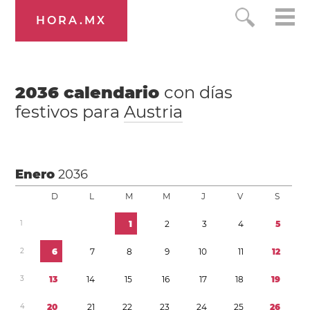
HORA.MX
2036
calendario
con días
festivos para
Austria
Enero
2036
D
L
M
M
J
V
S
1
1
2
3
4
5
2
6
7
8
9
1
0
1
1
1
2
3
1
3
1
4
1
5
1
6
1
7
1
8
1
9
4
2
0
2
1
2
2
2
3
2
4
2
5
2
6