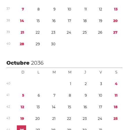
3
7
7
8
9
1
0
1
1
1
2
1
3
3
8
1
4
1
5
1
6
1
7
1
8
1
9
2
0
3
9
2
1
2
2
2
3
2
4
2
5
2
6
2
7
4
0
2
8
2
9
3
0
Octubre
2036
D
L
M
M
J
V
S
4
0
1
2
3
4
4
1
5
6
7
8
9
1
0
1
1
4
2
1
2
1
3
1
4
1
5
1
6
1
7
1
8
4
3
1
9
2
0
2
1
2
2
2
3
2
4
2
5
4
4