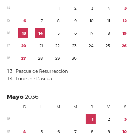
1
4
1
2
3
4
5
1
5
6
7
8
9
1
0
1
1
1
2
1
6
1
3
1
4
1
5
1
6
1
7
1
8
1
9
1
7
2
0
2
1
2
2
2
3
2
4
2
5
2
6
1
8
2
7
2
8
2
9
3
0
1
3
Pascua de Resurrección
1
4
Lunes de Pascua
Mayo
2036
D
L
M
M
J
V
S
1
8
1
2
3
1
9
4
5
6
7
8
9
1
0