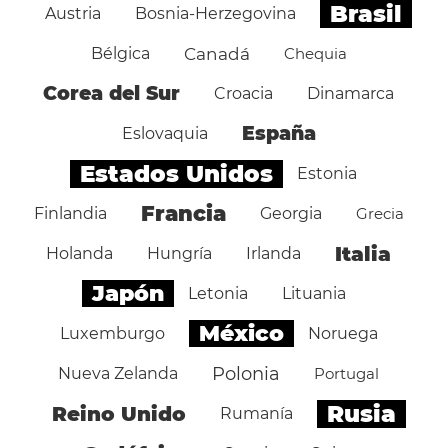
Brasil
Austria
Bosnia-Herzegovina
Bélgica
Canadá
Chequia
Corea del Sur
Croacia
Dinamarca
España
Eslovaquia
Estados Unidos
Estonia
Francia
Finlandia
Georgia
Grecia
Italia
Holanda
Hungría
Irlanda
Japón
Letonia
Lituania
México
Luxemburgo
Noruega
Polonia
Nueva Zelanda
Portugal
Rusia
Reino Unido
Rumanía