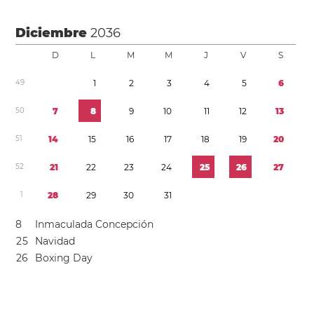
Diciembre
2036
D
L
M
M
J
V
S
4
9
1
2
3
4
5
6
5
0
7
8
9
1
0
1
1
1
2
1
3
5
1
1
4
1
5
1
6
1
7
1
8
1
9
2
0
5
2
2
1
2
2
2
3
2
4
2
5
2
6
2
7
1
2
8
2
9
3
0
3
1
8
Inmaculada Concepción
2
5
Navidad
2
6
Boxing Day