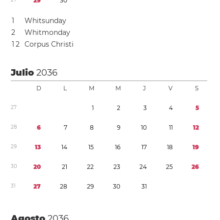
2
9
3
0
1
Whitsunday
2
Whitmonday
1
2
Corpus Christi
Julio
2036
D
L
M
M
J
V
S
2
7
1
2
3
4
5
2
8
6
7
8
9
1
0
1
1
1
2
2
9
1
3
1
4
1
5
1
6
1
7
1
8
1
9
3
0
2
0
2
1
2
2
2
3
2
4
2
5
2
6
3
1
2
7
2
8
2
9
3
0
3
1
Agosto
2036