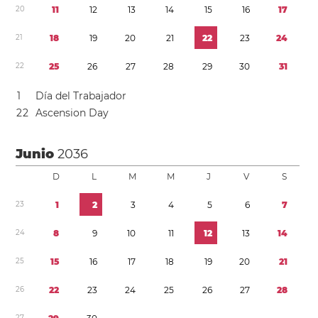
2
0
1
1
1
2
1
3
1
4
1
5
1
6
1
7
2
1
1
8
1
9
2
0
2
1
2
2
2
3
2
4
2
2
2
5
2
6
2
7
2
8
2
9
3
0
3
1
1
Día del Trabajador
2
2
Ascension Day
Junio
2036
D
L
M
M
J
V
S
2
3
1
2
3
4
5
6
7
2
4
8
9
1
0
1
1
1
2
1
3
1
4
2
5
1
5
1
6
1
7
1
8
1
9
2
0
2
1
2
6
2
2
2
3
2
4
2
5
2
6
2
7
2
8
2
7