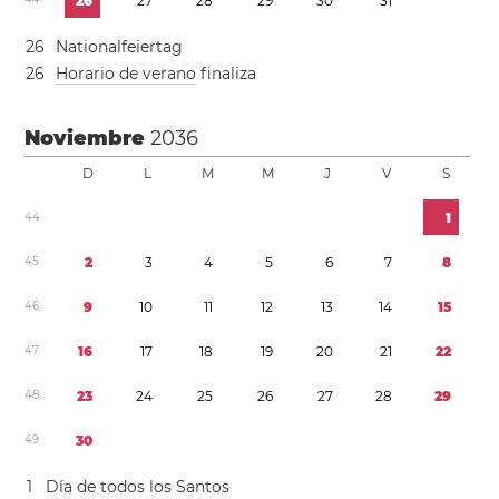
2
6
2
7
2
8
2
9
3
0
3
1
2
6
Nationalfeiertag
2
6
Horario de verano
finaliza
Noviembre
2036
D
L
M
M
J
V
S
4
4
1
4
5
2
3
4
5
6
7
8
4
6
9
1
0
1
1
1
2
1
3
1
4
1
5
4
7
1
6
1
7
1
8
1
9
2
0
2
1
2
2
4
8
2
3
2
4
2
5
2
6
2
7
2
8
2
9
4
9
3
0
1
Día de todos los Santos