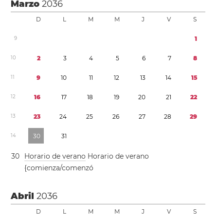
Marzo
2036
D
L
M
M
J
V
S
9
1
1
0
2
3
4
5
6
7
8
1
1
9
1
0
1
1
1
2
1
3
1
4
1
5
1
2
1
6
1
7
1
8
1
9
2
0
2
1
2
2
1
3
2
3
2
4
2
5
2
6
2
7
2
8
2
9
1
4
3
0
3
1
3
0
Horario de verano
Horario de verano
{comienza/comenzó
Abril
2036
D
L
M
M
J
V
S