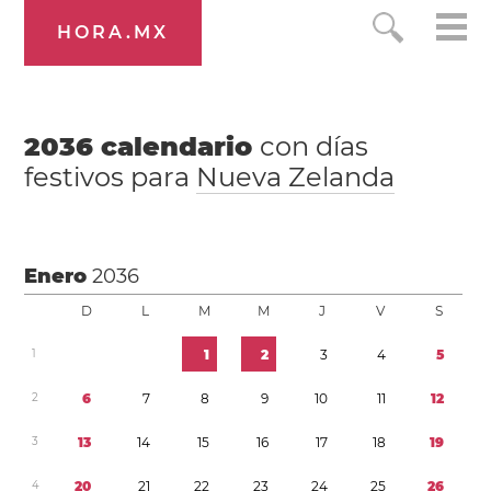
HORA.MX
2036
calendario
con días
festivos para
Nueva Zelanda
Enero
2036
D
L
M
M
J
V
S
1
1
2
3
4
5
2
6
7
8
9
1
0
1
1
1
2
3
1
3
1
4
1
5
1
6
1
7
1
8
1
9
4
2
0
2
1
2
2
2
3
2
4
2
5
2
6