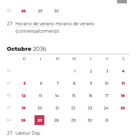
4
0
2
8
2
9
3
0
2
7
Horario de verano
Horario de verano
{comienza/comenzó
Octubre
2036
D
L
M
M
J
V
S
4
0
1
2
3
4
4
1
5
6
7
8
9
1
0
1
1
4
2
1
2
1
3
1
4
1
5
1
6
1
7
1
8
4
3
1
9
2
0
2
1
2
2
2
3
2
4
2
5
4
4
2
6
2
7
2
8
2
9
3
0
3
1
2
7
Labour Day