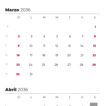
Marzo
2036
D
L
M
M
J
V
S
9
1
1
0
2
3
4
5
6
7
8
1
1
9
1
0
1
1
1
2
1
3
1
4
1
5
1
2
1
6
1
7
1
8
1
9
2
0
2
1
2
2
1
3
2
3
2
4
2
5
2
6
2
7
2
8
2
9
1
4
3
0
3
1
Abril
2036
D
L
M
M
J
V
S