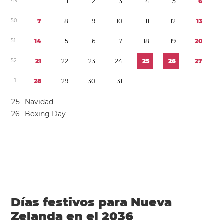
4
9
1
2
3
4
5
6
5
0
7
8
9
1
0
1
1
1
2
1
3
5
1
1
4
1
5
1
6
1
7
1
8
1
9
2
0
5
2
2
1
2
2
2
3
2
4
2
5
2
6
2
7
1
2
8
2
9
3
0
3
1
2
5
Navidad
2
6
Boxing Day
Días festivos para Nueva
Zelanda en el 2036