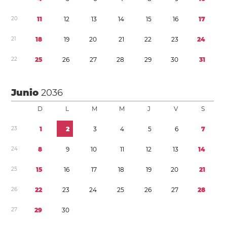
2
0
1
1
1
2
1
3
1
4
1
5
1
6
1
7
2
1
1
8
1
9
2
0
2
1
2
2
2
3
2
4
2
2
2
5
2
6
2
7
2
8
2
9
3
0
3
1
Junio
2036
D
L
M
M
J
V
S
2
3
1
2
3
4
5
6
7
2
4
8
9
1
0
1
1
1
2
1
3
1
4
2
5
1
5
1
6
1
7
1
8
1
9
2
0
2
1
2
6
2
2
2
3
2
4
2
5
2
6
2
7
2
8
2
7
2
9
3
0