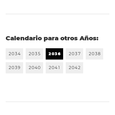
Calendario para otros Años:
2
0
3
4
2
0
3
5
2
0
3
6
2
0
3
7
2
0
3
8
2
0
3
9
2
0
4
0
2
0
4
1
2
0
4
2