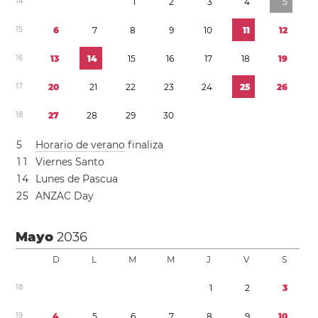
1
4
1
2
3
4
5
1
5
6
7
8
9
1
0
1
1
1
2
1
6
1
3
1
4
1
5
1
6
1
7
1
8
1
9
1
7
2
0
2
1
2
2
2
3
2
4
2
5
2
6
1
8
2
7
2
8
2
9
3
0
5
Horario de verano
finaliza
1
1
Viernes Santo
1
4
Lunes de Pascua
2
5
ANZAC Day
Mayo
2036
D
L
M
M
J
V
S
1
8
1
2
3
1
9
4
5
6
7
8
9
1
0