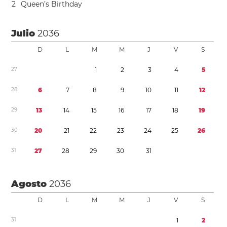
2
Queen’s Birthday
Julio
2036
D
L
M
M
J
V
S
2
7
1
2
3
4
5
2
8
6
7
8
9
1
0
1
1
1
2
2
9
1
3
1
4
1
5
1
6
1
7
1
8
1
9
3
0
2
0
2
1
2
2
2
3
2
4
2
5
2
6
3
1
2
7
2
8
2
9
3
0
3
1
Agosto
2036
D
L
M
M
J
V
S
3
1
1
2