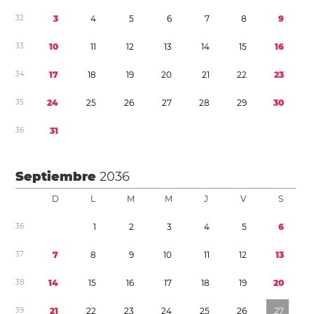
3
2
3
4
5
6
7
8
9
3
3
1
0
1
1
1
2
1
3
1
4
1
5
1
6
3
4
1
7
1
8
1
9
2
0
2
1
2
2
2
3
3
5
2
4
2
5
2
6
2
7
2
8
2
9
3
0
3
6
3
1
Septiembre
2036
D
L
M
M
J
V
S
3
6
1
2
3
4
5
6
3
7
7
8
9
1
0
1
1
1
2
1
3
3
8
1
4
1
5
1
6
1
7
1
8
1
9
2
0
3
9
2
1
2
2
2
3
2
4
2
5
2
6
2
7