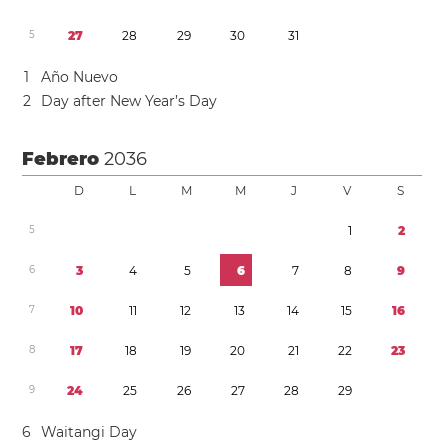
5
2
7
2
8
2
9
3
0
3
1
1
Año Nuevo
2
Day after New Year’s Day
Febrero
2036
D
L
M
M
J
V
S
5
1
2
6
3
4
5
6
7
8
9
7
1
0
1
1
1
2
1
3
1
4
1
5
1
6
8
1
7
1
8
1
9
2
0
2
1
2
2
2
3
9
2
4
2
5
2
6
2
7
2
8
2
9
6
Waitangi Day