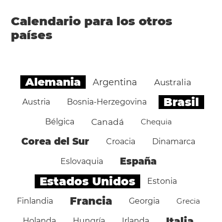
Calendario para los otros
países
Alemania
Argentina
Australia
Brasil
Austria
Bosnia-Herzegovina
Bélgica
Canadá
Chequia
Corea del Sur
Croacia
Dinamarca
España
Eslovaquia
Estados Unidos
Estonia
Francia
Finlandia
Georgia
Grecia
Italia
Holanda
Hungría
Irlanda