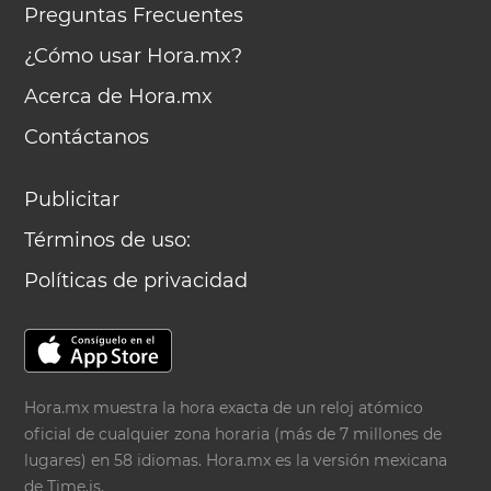
Preguntas Frecuentes
¿Cómo usar Hora.mx?
Acerca de Hora.mx
Contáctanos
Publicitar
Términos de uso:
Políticas de privacidad
Hora.mx muestra la hora exacta de un reloj atómico
oficial de cualquier zona horaria (más de 7 millones de
lugares) en 58 idiomas. Hora.mx es la versión mexicana
de
Time.is
.