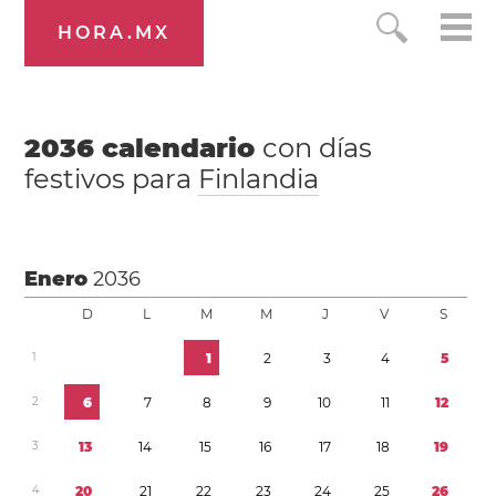
HORA.MX
2036
calendario
con días
festivos para
Finlandia
Enero
2036
D
L
M
M
J
V
S
1
1
2
3
4
5
2
6
7
8
9
1
0
1
1
1
2
3
1
3
1
4
1
5
1
6
1
7
1
8
1
9
4
2
0
2
1
2
2
2
3
2
4
2
5
2
6