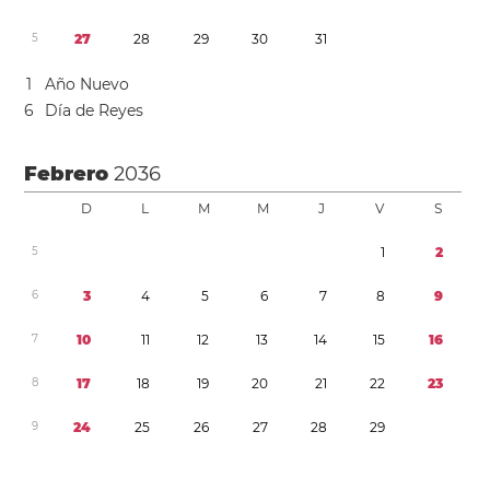
5
2
7
2
8
2
9
3
0
3
1
1
Año Nuevo
6
Día de Reyes
Febrero
2036
D
L
M
M
J
V
S
5
1
2
6
3
4
5
6
7
8
9
7
1
0
1
1
1
2
1
3
1
4
1
5
1
6
8
1
7
1
8
1
9
2
0
2
1
2
2
2
3
9
2
4
2
5
2
6
2
7
2
8
2
9