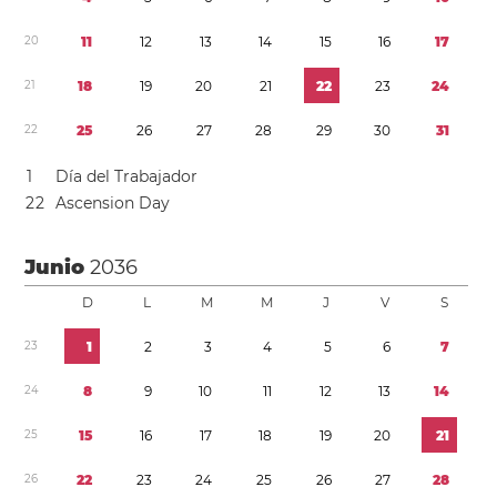
2
0
1
1
1
2
1
3
1
4
1
5
1
6
1
7
2
1
1
8
1
9
2
0
2
1
2
2
2
3
2
4
2
2
2
5
2
6
2
7
2
8
2
9
3
0
3
1
1
Día del Trabajador
2
2
Ascension Day
Junio
2036
D
L
M
M
J
V
S
2
3
1
2
3
4
5
6
7
2
4
8
9
1
0
1
1
1
2
1
3
1
4
2
5
1
5
1
6
1
7
1
8
1
9
2
0
2
1
2
6
2
2
2
3
2
4
2
5
2
6
2
7
2
8