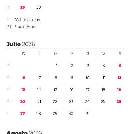
2
7
2
9
3
0
1
Whitsunday
2
1
Sant Joan
Julio
2036
D
L
M
M
J
V
S
2
7
1
2
3
4
5
2
8
6
7
8
9
1
0
1
1
1
2
2
9
1
3
1
4
1
5
1
6
1
7
1
8
1
9
3
0
2
0
2
1
2
2
2
3
2
4
2
5
2
6
3
1
2
7
2
8
2
9
3
0
3
1
Agosto
2036