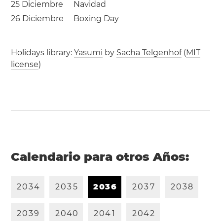
25 Diciembre
Navidad
26 Diciembre
Boxing Day
Holidays library:
Yasumi
by
Sacha Telgenhof
(
MIT
license
)
Calendario para otros Años:
2
0
3
4
2
0
3
5
2
0
3
6
2
0
3
7
2
0
3
8
2
0
3
9
2
0
4
0
2
0
4
1
2
0
4
2