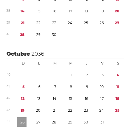
3
8
1
4
1
5
1
6
1
7
1
8
1
9
2
0
3
9
2
1
2
2
2
3
2
4
2
5
2
6
2
7
4
0
2
8
2
9
3
0
Octubre
2036
D
L
M
M
J
V
S
4
0
1
2
3
4
4
1
5
6
7
8
9
1
0
1
1
4
2
1
2
1
3
1
4
1
5
1
6
1
7
1
8
4
3
1
9
2
0
2
1
2
2
2
3
2
4
2
5
4
4
2
6
2
7
2
8
2
9
3
0
3
1