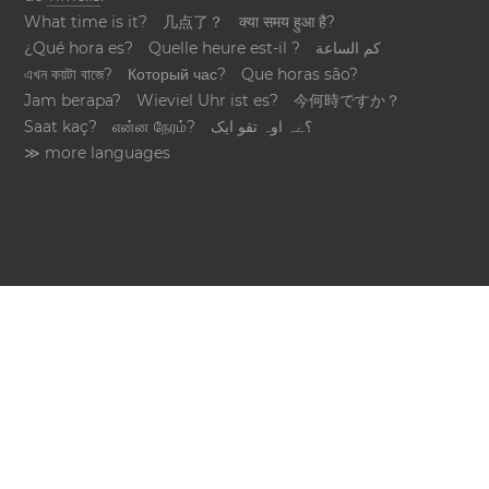
What time is it?
几点了？
क्या समय हुआ है?
¿Qué hora es?
Quelle heure est-il ?
كم الساعة
এখন কয়টা বাজে?
Который час?
Que horas são?
Jam berapa?
Wieviel Uhr ist es?
今何時ですか？
Saat kaç?
என்ன நேரம்?
؟ےہ اوہ تقو ایک
≫ more languages