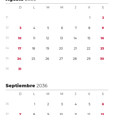
D
L
M
M
J
V
S
3
1
1
2
3
2
3
4
5
6
7
8
9
3
3
1
0
1
1
1
2
1
3
1
4
1
5
1
6
3
4
1
7
1
8
1
9
2
0
2
1
2
2
2
3
3
5
2
4
2
5
2
6
2
7
2
8
2
9
3
0
3
6
3
1
Septiembre
2036
D
L
M
M
J
V
S
3
6
1
2
3
4
5
6
3
7
7
8
9
1
0
1
1
1
2
1
3