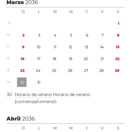
Marzo
2036
D
L
M
M
J
V
S
9
1
1
0
2
3
4
5
6
7
8
1
1
9
1
0
1
1
1
2
1
3
1
4
1
5
1
2
1
6
1
7
1
8
1
9
2
0
2
1
2
2
1
3
2
3
2
4
2
5
2
6
2
7
2
8
2
9
1
4
3
0
3
1
3
0
Horario de verano
Horario de verano
{comienza/comenzó
Abril
2036
D
L
M
M
J
V
S