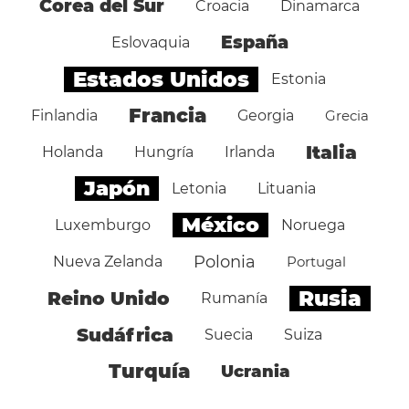
Corea del Sur
Croacia
Dinamarca
España
Eslovaquia
Estados Unidos
Estonia
Francia
Finlandia
Georgia
Grecia
Italia
Holanda
Hungría
Irlanda
Japón
Letonia
Lituania
México
Luxemburgo
Noruega
Polonia
Nueva Zelanda
Portugal
Rusia
Reino Unido
Rumanía
Sudáfrica
Suecia
Suiza
Turquía
Ucrania