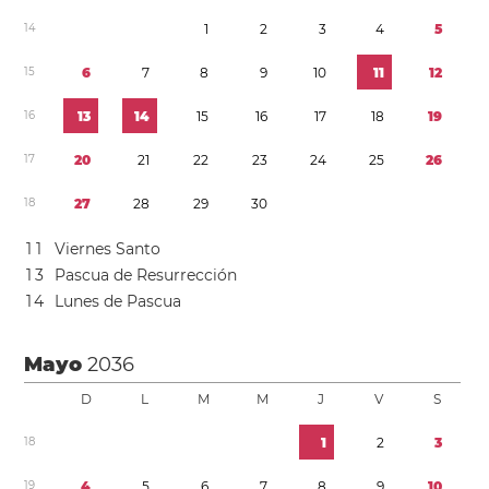
1
4
1
2
3
4
5
1
5
6
7
8
9
1
0
1
1
1
2
1
6
1
3
1
4
1
5
1
6
1
7
1
8
1
9
1
7
2
0
2
1
2
2
2
3
2
4
2
5
2
6
1
8
2
7
2
8
2
9
3
0
1
1
Viernes Santo
1
3
Pascua de Resurrección
1
4
Lunes de Pascua
Mayo
2036
D
L
M
M
J
V
S
1
8
1
2
3
1
9
4
5
6
7
8
9
1
0