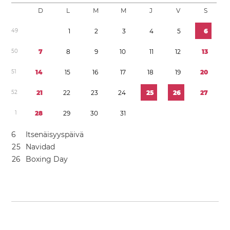
D
L
M
M
J
V
S
4
9
1
2
3
4
5
6
5
0
7
8
9
1
0
1
1
1
2
1
3
5
1
1
4
1
5
1
6
1
7
1
8
1
9
2
0
5
2
2
1
2
2
2
3
2
4
2
5
2
6
2
7
1
2
8
2
9
3
0
3
1
6
Itsenäisyyspäivä
2
5
Navidad
2
6
Boxing Day