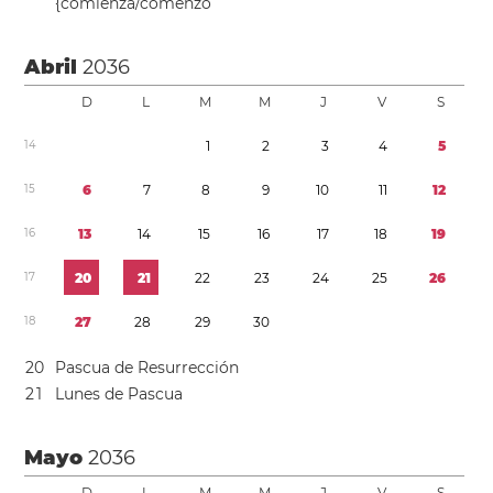
{comienza/comenzó
Abril
2036
D
L
M
M
J
V
S
1
4
1
2
3
4
5
1
5
6
7
8
9
1
0
1
1
1
2
1
6
1
3
1
4
1
5
1
6
1
7
1
8
1
9
1
7
2
0
2
1
2
2
2
3
2
4
2
5
2
6
1
8
2
7
2
8
2
9
3
0
2
0
Pascua de Resurrección
2
1
Lunes de Pascua
Mayo
2036
D
L
M
M
J
V
S