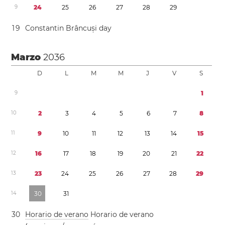
9
2
4
2
5
2
6
2
7
2
8
2
9
1
9
Constantin Brâncuși day
Marzo
2036
D
L
M
M
J
V
S
9
1
1
0
2
3
4
5
6
7
8
1
1
9
1
0
1
1
1
2
1
3
1
4
1
5
1
2
1
6
1
7
1
8
1
9
2
0
2
1
2
2
1
3
2
3
2
4
2
5
2
6
2
7
2
8
2
9
1
4
3
0
3
1
3
0
Horario de verano
Horario de verano