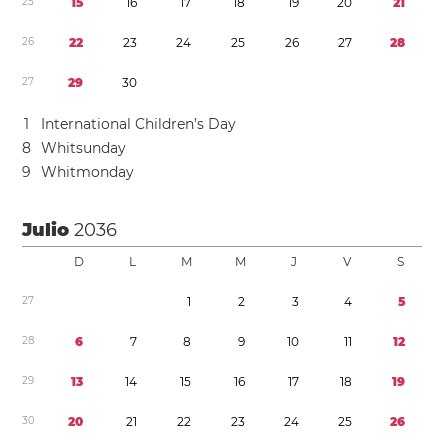
2
5
1
5
1
6
1
7
1
8
1
9
2
0
2
1
2
6
2
2
2
3
2
4
2
5
2
6
2
7
2
8
2
7
2
9
3
0
1
International Children’s Day
8
Whitsunday
9
Whitmonday
Julio
2036
D
L
M
M
J
V
S
2
7
1
2
3
4
5
2
8
6
7
8
9
1
0
1
1
1
2
2
9
1
3
1
4
1
5
1
6
1
7
1
8
1
9
3
0
2
0
2
1
2
2
2
3
2
4
2
5
2
6