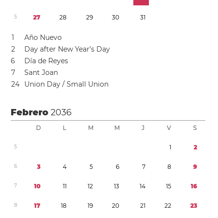
5
2
7
2
8
2
9
3
0
3
1
1
Año Nuevo
2
Day after New Year’s Day
6
Día de Reyes
7
Sant Joan
2
4
Union Day / Small Union
Febrero
2036
D
L
M
M
J
V
S
5
1
2
6
3
4
5
6
7
8
9
7
1
0
1
1
1
2
1
3
1
4
1
5
1
6
8
1
7
1
8
1
9
2
0
2
1
2
2
2
3