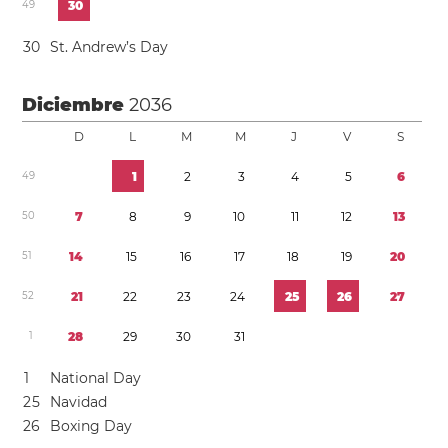
4
9
3
0
3
0
St. Andrew’s Day
Diciembre
2036
D
L
M
M
J
V
S
4
9
1
2
3
4
5
6
5
0
7
8
9
1
0
1
1
1
2
1
3
5
1
1
4
1
5
1
6
1
7
1
8
1
9
2
0
5
2
2
1
2
2
2
3
2
4
2
5
2
6
2
7
1
2
8
2
9
3
0
3
1
1
National Day
2
5
Navidad
2
6
Boxing Day