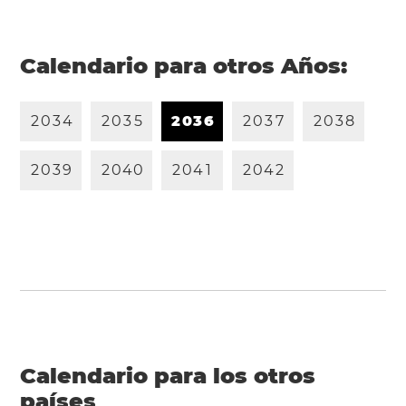
Calendario para otros Años:
2
0
3
4
2
0
3
5
2
0
3
6
2
0
3
7
2
0
3
8
2
0
3
9
2
0
4
0
2
0
4
1
2
0
4
2
Calendario para los otros
países