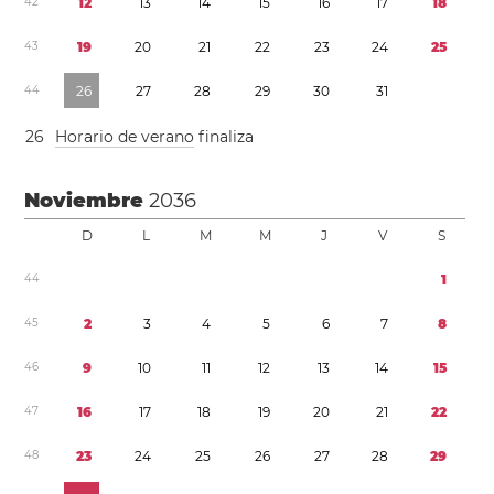
4
2
1
2
1
3
1
4
1
5
1
6
1
7
1
8
4
3
1
9
2
0
2
1
2
2
2
3
2
4
2
5
4
4
2
6
2
7
2
8
2
9
3
0
3
1
2
6
Horario de verano
finaliza
Noviembre
2036
D
L
M
M
J
V
S
4
4
1
4
5
2
3
4
5
6
7
8
4
6
9
1
0
1
1
1
2
1
3
1
4
1
5
4
7
1
6
1
7
1
8
1
9
2
0
2
1
2
2
4
8
2
3
2
4
2
5
2
6
2
7
2
8
2
9