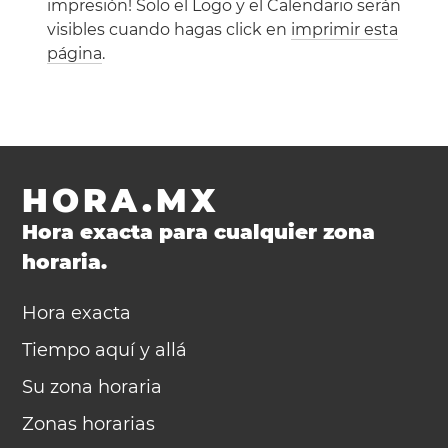
impresión! Solo el Logo y el Calendario serán
visibles cuando hagas click en
imprimir esta
página
.
HORA.MX
Hora exacta para cualquier zona
horaria.
Hora exacta
Tiempo aquí y allá
Su zona horaria
Zonas horarias