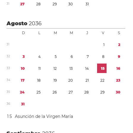
3
1
2
7
2
8
2
9
3
0
3
1
Agosto
2036
D
L
M
M
J
V
S
3
1
1
2
3
2
3
4
5
6
7
8
9
3
3
1
0
1
1
1
2
1
3
1
4
1
5
1
6
3
4
1
7
1
8
1
9
2
0
2
1
2
2
2
3
3
5
2
4
2
5
2
6
2
7
2
8
2
9
3
0
3
6
3
1
1
5
Asunción de la Virgen María