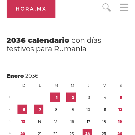
HORA.MX
2036
calendario
con días
festivos para
Rumanía
Enero
2036
D
L
M
M
J
V
S
1
1
2
3
4
5
2
6
7
8
9
1
0
1
1
1
2
3
1
3
1
4
1
5
1
6
1
7
1
8
1
9
4
2
0
2
1
2
2
2
3
2
4
2
5
2
6