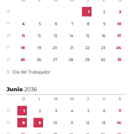
1
8
1
2
3
1
9
4
5
6
7
8
9
1
0
2
0
1
1
1
2
1
3
1
4
1
5
1
6
1
7
2
1
1
8
1
9
2
0
2
1
2
2
2
3
2
4
2
2
2
5
2
6
2
7
2
8
2
9
3
0
3
1
1
Día del Trabajador
Junio
2036
D
L
M
M
J
V
S
2
3
1
2
3
4
5
6
7
2
4
8
9
1
0
1
1
1
2
1
3
1
4