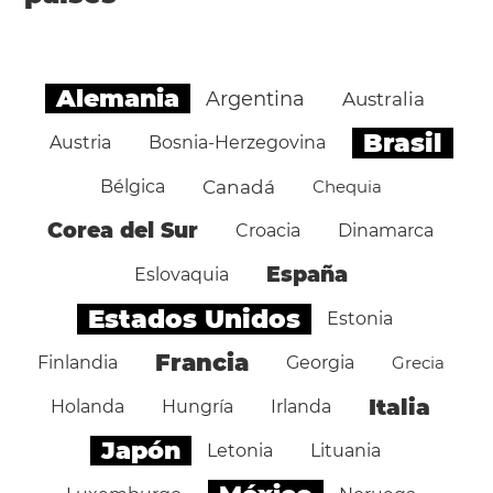
Alemania
Argentina
Australia
Brasil
Austria
Bosnia-Herzegovina
Bélgica
Canadá
Chequia
Corea del Sur
Croacia
Dinamarca
España
Eslovaquia
Estados Unidos
Estonia
Francia
Finlandia
Georgia
Grecia
Italia
Holanda
Hungría
Irlanda
Japón
Letonia
Lituania