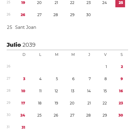
2
5
1
9
2
0
2
1
2
2
2
3
2
4
2
5
2
6
2
6
2
7
2
8
2
9
3
0
2
5
Sant Joan
Julio
2039
D
L
M
M
J
V
S
2
6
1
2
2
7
3
4
5
6
7
8
9
2
8
1
0
1
1
1
2
1
3
1
4
1
5
1
6
2
9
1
7
1
8
1
9
2
0
2
1
2
2
2
3
3
0
2
4
2
5
2
6
2
7
2
8
2
9
3
0
3
1
3
1