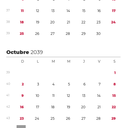
3
7
1
1
1
2
1
3
1
4
1
5
1
6
1
7
3
8
1
8
1
9
2
0
2
1
2
2
2
3
2
4
3
9
2
5
2
6
2
7
2
8
2
9
3
0
Octubre
2039
D
L
M
M
J
V
S
3
9
1
4
0
2
3
4
5
6
7
8
4
1
9
1
0
1
1
1
2
1
3
1
4
1
5
4
2
1
6
1
7
1
8
1
9
2
0
2
1
2
2
4
3
2
3
2
4
2
5
2
6
2
7
2
8
2
9