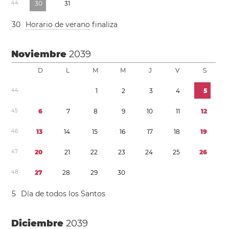
4
4
3
0
3
1
3
0
Horario de verano
finaliza
Noviembre
2039
D
L
M
M
J
V
S
4
4
1
2
3
4
5
4
5
6
7
8
9
1
0
1
1
1
2
4
6
1
3
1
4
1
5
1
6
1
7
1
8
1
9
4
7
2
0
2
1
2
2
2
3
2
4
2
5
2
6
4
8
2
7
2
8
2
9
3
0
5
Día de todos los Santos
Diciembre
2039