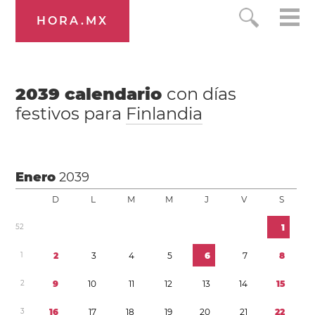
HORA.MX
2039
calendario
con días
festivos para
Finlandia
Enero
2039
D
L
M
M
J
V
S
5
2
1
1
2
3
4
5
6
7
8
2
9
1
0
1
1
1
2
1
3
1
4
1
5
3
1
6
1
7
1
8
1
9
2
0
2
1
2
2