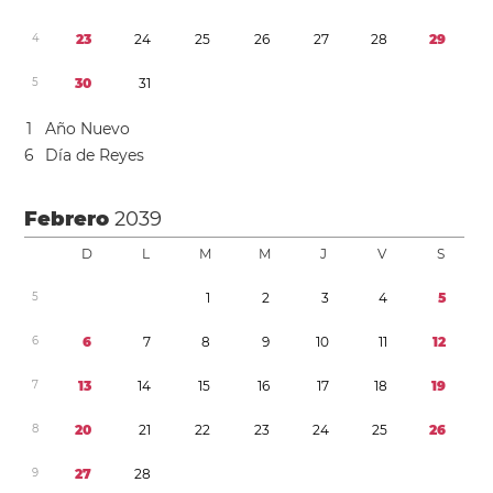
4
2
3
2
4
2
5
2
6
2
7
2
8
2
9
5
3
0
3
1
1
Año Nuevo
6
Día de Reyes
Febrero
2039
D
L
M
M
J
V
S
5
1
2
3
4
5
6
6
7
8
9
1
0
1
1
1
2
7
1
3
1
4
1
5
1
6
1
7
1
8
1
9
8
2
0
2
1
2
2
2
3
2
4
2
5
2
6
9
2
7
2
8