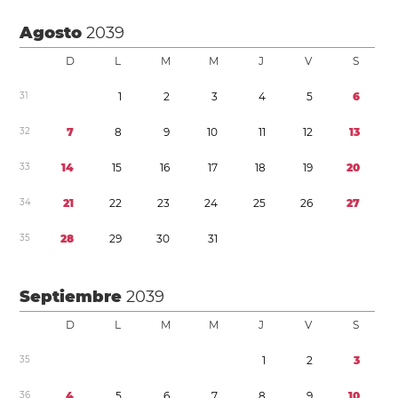
Agosto
2039
D
L
M
M
J
V
S
3
1
1
2
3
4
5
6
3
2
7
8
9
1
0
1
1
1
2
1
3
3
3
1
4
1
5
1
6
1
7
1
8
1
9
2
0
3
4
2
1
2
2
2
3
2
4
2
5
2
6
2
7
3
5
2
8
2
9
3
0
3
1
Septiembre
2039
D
L
M
M
J
V
S
3
5
1
2
3
3
6
4
5
6
7
8
9
1
0