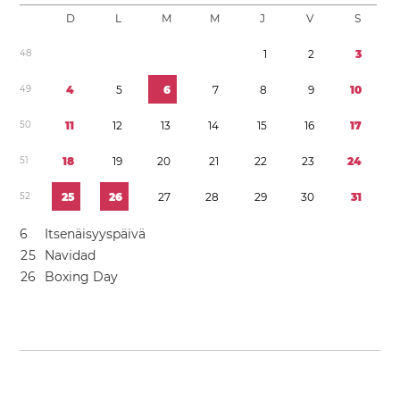
D
L
M
M
J
V
S
4
8
1
2
3
4
9
4
5
6
7
8
9
1
0
5
0
1
1
1
2
1
3
1
4
1
5
1
6
1
7
5
1
1
8
1
9
2
0
2
1
2
2
2
3
2
4
5
2
2
5
2
6
2
7
2
8
2
9
3
0
3
1
6
Itsenäisyyspäivä
2
5
Navidad
2
6
Boxing Day