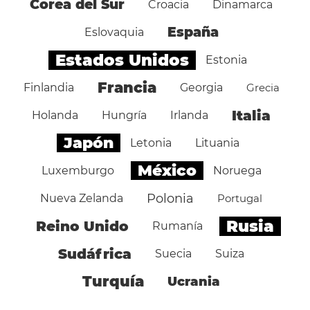
Corea del Sur
Croacia
Dinamarca
España
Eslovaquia
Estados Unidos
Estonia
Francia
Finlandia
Georgia
Grecia
Italia
Holanda
Hungría
Irlanda
Japón
Letonia
Lituania
México
Luxemburgo
Noruega
Polonia
Nueva Zelanda
Portugal
Rusia
Reino Unido
Rumanía
Sudáfrica
Suecia
Suiza
Turquía
Ucrania