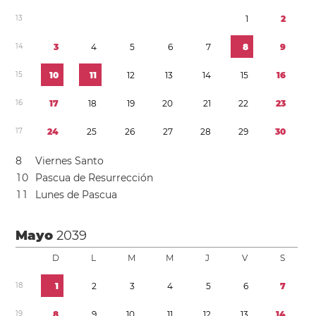
1
3
1
2
1
4
3
4
5
6
7
8
9
1
5
1
0
1
1
1
2
1
3
1
4
1
5
1
6
1
6
1
7
1
8
1
9
2
0
2
1
2
2
2
3
1
7
2
4
2
5
2
6
2
7
2
8
2
9
3
0
8
Viernes Santo
1
0
Pascua de Resurrección
1
1
Lunes de Pascua
Mayo
2039
D
L
M
M
J
V
S
1
8
1
2
3
4
5
6
7
1
9
8
9
1
0
1
1
1
2
1
3
1
4