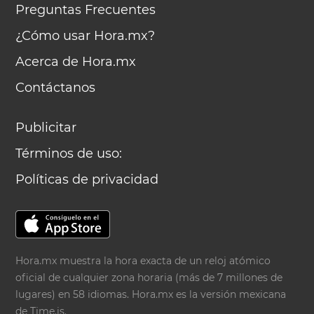
Preguntas Frecuentes
¿Cómo usar Hora.mx?
Acerca de Hora.mx
Contáctanos
Publicitar
Términos de uso:
Políticas de privacidad
Hora.mx muestra la hora exacta de un reloj atómico
oficial de cualquier zona horaria (más de 7 millones de
lugares) en 58 idiomas. Hora.mx es la versión mexicana
de
Time.is
.