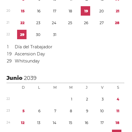
2
0
1
5
1
6
1
7
1
8
1
9
2
0
2
1
2
1
2
2
2
3
2
4
2
5
2
6
2
7
2
8
2
2
2
9
3
0
3
1
1
Día del Trabajador
1
9
Ascension Day
2
9
Whitsunday
Junio
2039
D
L
M
M
J
V
S
2
2
1
2
3
4
2
3
5
6
7
8
9
1
0
1
1
2
4
1
2
1
3
1
4
1
5
1
6
1
7
1
8