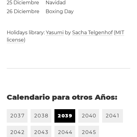
25 Diciembre
Navidad
26 Diciembre
Boxing Day
Holidays library:
Yasumi
by
Sacha Telgenhof
(
MIT
license
)
Calendario para otros Años:
2
0
3
7
2
0
3
8
2
0
3
9
2
0
4
0
2
0
4
1
2
0
4
2
2
0
4
3
2
0
4
4
2
0
4
5