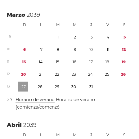
Marzo
2039
D
L
M
M
J
V
S
9
1
2
3
4
5
1
0
6
7
8
9
1
0
1
1
1
2
1
1
1
3
1
4
1
5
1
6
1
7
1
8
1
9
1
2
2
0
2
1
2
2
2
3
2
4
2
5
2
6
1
3
2
7
2
8
2
9
3
0
3
1
2
7
Horario de verano
Horario de verano
{comienza/comenzó
Abril
2039
D
L
M
M
J
V
S