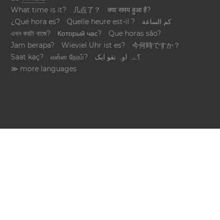
What time is it?
几点了？
क्या समय हुआ है?
¿Qué hora es?
Quelle heure est-il ?
كم الساعة
এখন কয়টা বাজে?
Который час?
Que horas são?
Jam berapa?
Wieviel Uhr ist es?
今何時ですか？
Saat kaç?
என்ன நேரம்?
؟ےہ اوہ تقو ایک
≫ more languages