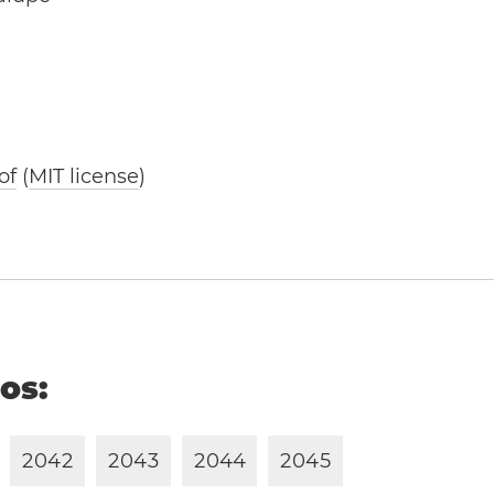
of
(
MIT license
)
ños:
2
0
4
2
2
0
4
3
2
0
4
4
2
0
4
5