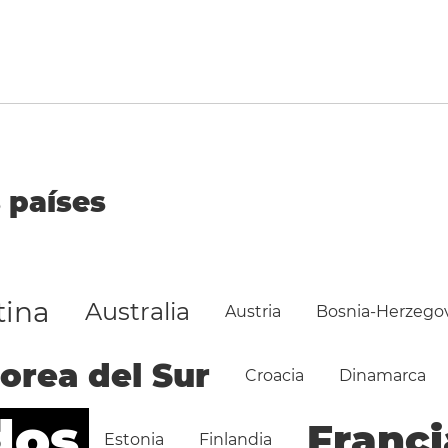
 países
tina
Australia
Austria
Bosnia-Herzego
orea del Sur
Croacia
Dinamarca
dos
Franci
Estonia
Finlandia