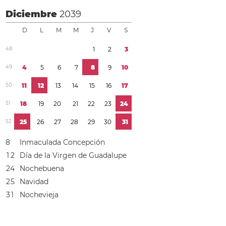
Diciembre
2039
D
L
M
M
J
V
S
4
8
1
2
3
4
9
4
5
6
7
8
9
1
0
5
0
1
1
1
2
1
3
1
4
1
5
1
6
1
7
5
1
1
8
1
9
2
0
2
1
2
2
2
3
2
4
5
2
2
5
2
6
2
7
2
8
2
9
3
0
3
1
8
Inmaculada Concepción
1
2
Día de la Virgen de Guadalupe
2
4
Nochebuena
2
5
Navidad
3
1
Nochevieja