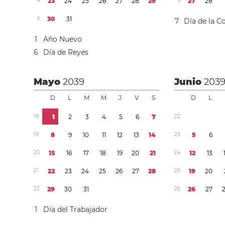
4
2
3
2
4
2
5
2
6
2
7
2
8
2
9
9
2
7
2
8
5
3
0
3
1
7
Día de la C
1
Año Nuevo
6
Día de Reyes
Mayo
2039
Junio
203
D
L
M
M
J
V
S
D
L
1
8
1
2
3
4
5
6
7
2
2
1
9
8
9
1
0
1
1
1
2
1
3
1
4
2
3
5
6
2
0
1
5
1
6
1
7
1
8
1
9
2
0
2
1
2
4
1
2
1
3
2
1
2
2
2
3
2
4
2
5
2
6
2
7
2
8
2
5
1
9
2
0
2
2
2
9
3
0
3
1
2
6
2
6
2
7
1
Día del Trabajador