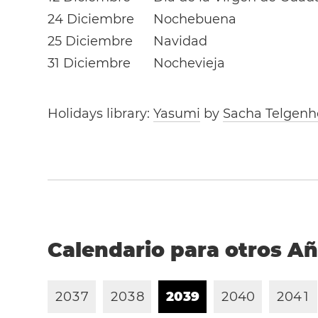
24 Diciembre
Nochebuena
25 Diciembre
Navidad
31 Diciembre
Nochevieja
Holidays library:
Yasumi
by
Sacha Telgenh
Calendario para otros A
2
0
3
7
2
0
3
8
2
0
3
9
2
0
4
0
2
0
4
1