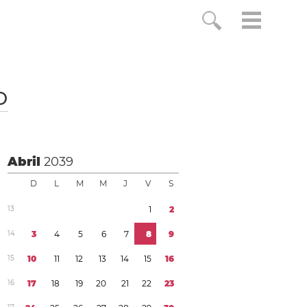
o
Abril
2039
D
L
M
M
J
V
S
1
3
1
2
1
4
3
4
5
6
7
8
9
1
5
1
0
1
1
1
2
1
3
1
4
1
5
1
6
1
6
1
7
1
8
1
9
2
0
2
1
2
2
2
3