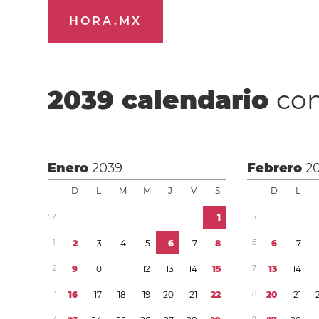
HORA.MX
2039
calendario
con
Enero
2039
Febrero
2
D
L
M
M
J
V
S
D
L
5
2
1
5
1
2
3
4
5
6
7
8
6
6
7
2
9
1
0
1
1
1
2
1
3
1
4
1
5
7
1
3
1
4
3
1
6
1
7
1
8
1
9
2
0
2
1
2
2
8
2
0
2
1