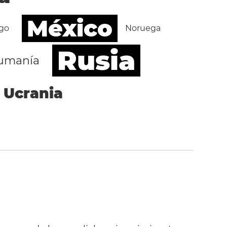
México
go
Noruega
Rusia
umanía
Ucrania