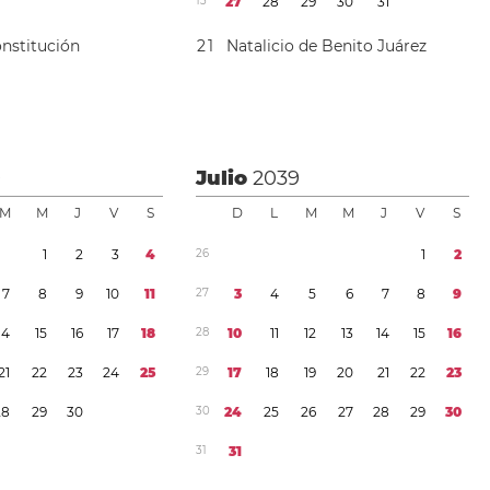
1
3
2
7
2
8
2
9
3
0
3
1
onstitución
2
1
Natalicio de Benito Juárez
9
Julio
2039
M
M
J
V
S
D
L
M
M
J
V
S
1
2
3
4
2
6
1
2
7
8
9
1
0
1
1
2
7
3
4
5
6
7
8
9
1
4
1
5
1
6
1
7
1
8
2
8
1
0
1
1
1
2
1
3
1
4
1
5
1
6
2
1
2
2
2
3
2
4
2
5
2
9
1
7
1
8
1
9
2
0
2
1
2
2
2
3
2
8
2
9
3
0
3
0
2
4
2
5
2
6
2
7
2
8
2
9
3
0
3
1
3
1