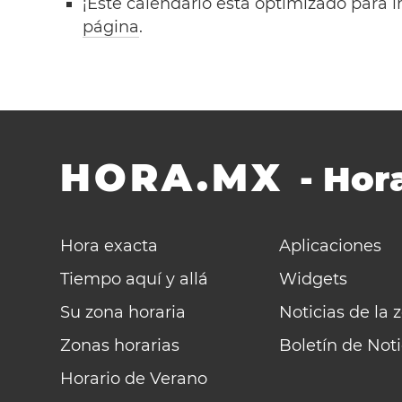
¡Este calendario está optimizado para i
página
.
HORA.MX
-
Hora
Hora exacta
Aplicaciones
Tiempo aquí y allá
Widgets
Su zona horaria
Noticias de la 
Zonas horarias
Boletín de Noti
Horario de Verano