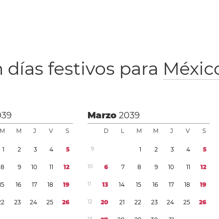
 días festivos para
Méxic
039
Marzo
2039
M
M
J
V
S
D
L
M
M
J
V
S
1
2
3
4
5
9
1
2
3
4
5
8
9
1
0
1
1
1
2
1
0
6
7
8
9
1
0
1
1
1
2
1
5
1
6
1
7
1
8
1
9
1
1
1
3
1
4
1
5
1
6
1
7
1
8
1
9
2
2
2
3
2
4
2
5
2
6
1
2
2
0
2
1
2
2
2
3
2
4
2
5
2
6