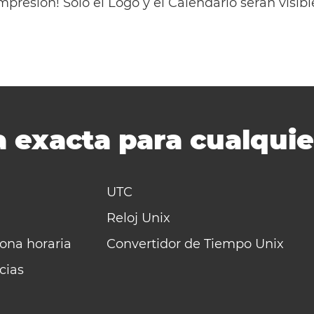
mpresión! Solo el Logo y el Calendario serán visi
 exacta para cualquie
UTC
Reloj Unix
zona horaria
Convertidor de Tiempo Unix
cias