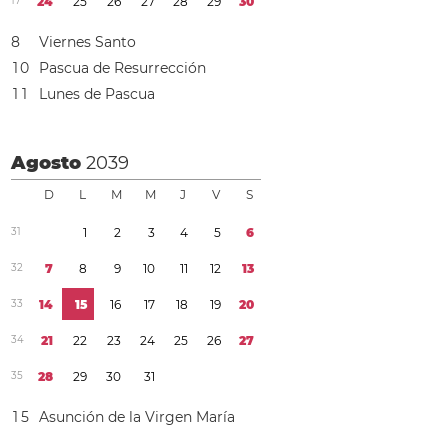
1
7
2
4
2
5
2
6
2
7
2
8
2
9
3
0
8
Viernes Santo
1
0
Pascua de Resurrección
1
1
Lunes de Pascua
Agosto
2039
D
L
M
M
J
V
S
3
1
1
2
3
4
5
6
3
2
7
8
9
1
0
1
1
1
2
1
3
3
3
1
4
1
5
1
6
1
7
1
8
1
9
2
0
3
4
2
1
2
2
2
3
2
4
2
5
2
6
2
7
3
5
2
8
2
9
3
0
3
1
1
5
Asunción de la Virgen María