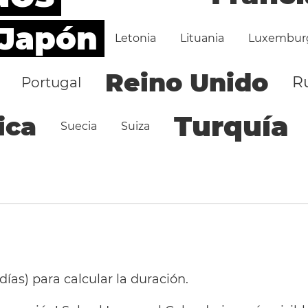
Japón
Letonia
Lituania
Luxembur
Reino Unido
R
Portugal
Turquía
ica
Suecia
Suiza
 días) para calcular la duración.