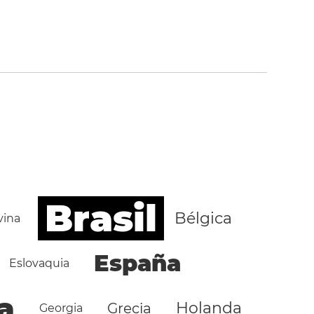
Brasil
Bélgica
vina
España
Eslovaquia
a
Holanda
Grecia
Georgia