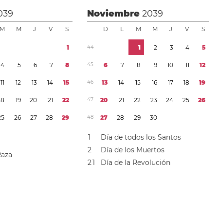
039
Noviembre
2039
M
M
J
V
S
D
L
M
M
J
V
S
1
4
4
1
2
3
4
5
4
5
6
7
8
4
5
6
7
8
9
1
0
1
1
1
2
1
1
1
2
1
3
1
4
1
5
4
6
1
3
1
4
1
5
1
6
1
7
1
8
1
9
1
8
1
9
2
0
2
1
2
2
4
7
2
0
2
1
2
2
2
3
2
4
2
5
2
6
2
5
2
6
2
7
2
8
2
9
4
8
2
7
2
8
2
9
3
0
1
Día de todos los Santos
2
Día de los Muertos
Raza
2
1
Día de la Revolución