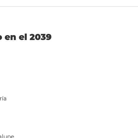
o en el 2039
ría
alupe