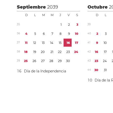
Septiembre
2039
Octubre
2
D
L
M
M
J
V
S
D
L
3
5
1
2
3
3
9
3
6
4
5
6
7
8
9
1
0
4
0
2
3
3
7
1
1
1
2
1
3
1
4
1
5
1
6
1
7
4
1
9
1
0
3
8
1
8
1
9
2
0
2
1
2
2
2
3
2
4
4
2
1
6
1
7
3
9
2
5
2
6
2
7
2
8
2
9
3
0
4
3
2
3
2
4
4
4
3
0
3
1
1
6
Día de la Independencia
1
0
Día de la 