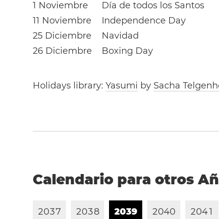
1 Noviembre
Día de todos los Santos
11 Noviembre
Independence Day
25 Diciembre
Navidad
26 Diciembre
Boxing Day
Holidays library:
Yasumi
by
Sacha Telgenh
Calendario para otros A
2
0
3
7
2
0
3
8
2
0
3
9
2
0
4
0
2
0
4
1