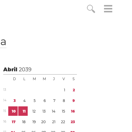
ia
Abril
2039
D
L
M
M
J
V
S
1
3
1
2
1
4
3
4
5
6
7
8
9
1
5
1
0
1
1
1
2
1
3
1
4
1
5
1
6
1
6
1
7
1
8
1
9
2
0
2
1
2
2
2
3