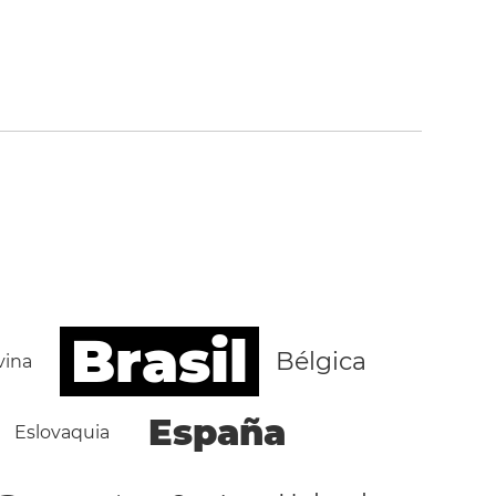
Brasil
Bélgica
vina
España
Eslovaquia