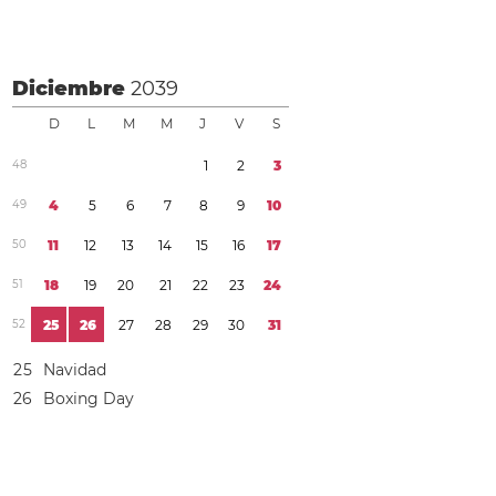
Diciembre
2039
D
L
M
M
J
V
S
4
8
1
2
3
4
9
4
5
6
7
8
9
1
0
5
0
1
1
1
2
1
3
1
4
1
5
1
6
1
7
5
1
1
8
1
9
2
0
2
1
2
2
2
3
2
4
5
2
2
5
2
6
2
7
2
8
2
9
3
0
3
1
2
5
Navidad
2
6
Boxing Day