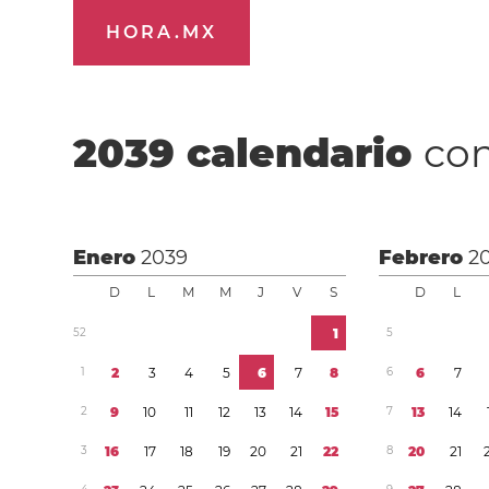
HORA.MX
2039
calendario
con
Enero
2039
Febrero
2
D
L
M
M
J
V
S
D
L
5
2
1
5
1
2
3
4
5
6
7
8
6
6
7
2
9
1
0
1
1
1
2
1
3
1
4
1
5
7
1
3
1
4
3
1
6
1
7
1
8
1
9
2
0
2
1
2
2
8
2
0
2
1