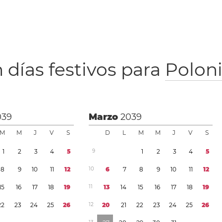
 días festivos para
Polon
039
Marzo
2039
M
M
J
V
S
D
L
M
M
J
V
S
1
2
3
4
5
9
1
2
3
4
5
8
9
1
0
1
1
1
2
1
0
6
7
8
9
1
0
1
1
1
2
1
5
1
6
1
7
1
8
1
9
1
1
1
3
1
4
1
5
1
6
1
7
1
8
1
9
2
2
2
3
2
4
2
5
2
6
1
2
2
0
2
1
2
2
2
3
2
4
2
5
2
6