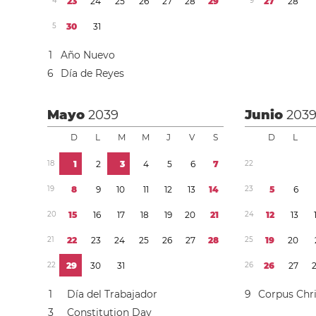
4
2
3
2
4
2
5
2
6
2
7
2
8
2
9
9
2
7
2
8
5
3
0
3
1
1
Año Nuevo
6
Día de Reyes
Mayo
2039
Junio
203
D
L
M
M
J
V
S
D
L
1
8
1
2
3
4
5
6
7
2
2
1
9
8
9
1
0
1
1
1
2
1
3
1
4
2
3
5
6
2
0
1
5
1
6
1
7
1
8
1
9
2
0
2
1
2
4
1
2
1
3
2
1
2
2
2
3
2
4
2
5
2
6
2
7
2
8
2
5
1
9
2
0
2
2
2
9
3
0
3
1
2
6
2
6
2
7
1
Día del Trabajador
9
Corpus Chri
3
Constitution Day