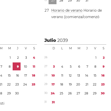
1
3
2
7
2
8
2
9
3
0
3
1
2
7
Horario de verano
Horario de
verano {comienza/comenzó
9
Julio
2039
M
M
J
V
S
D
L
M
M
J
V
S
1
2
3
4
2
6
1
2
7
8
9
1
0
1
1
2
7
3
4
5
6
7
8
9
1
4
1
5
1
6
1
7
1
8
2
8
1
0
1
1
1
2
1
3
1
4
1
5
1
6
2
1
2
2
2
3
2
4
2
5
2
9
1
7
1
8
1
9
2
0
2
1
2
2
2
3
2
8
2
9
3
0
3
0
2
4
2
5
2
6
2
7
2
8
2
9
3
0
3
1
3
1
sti