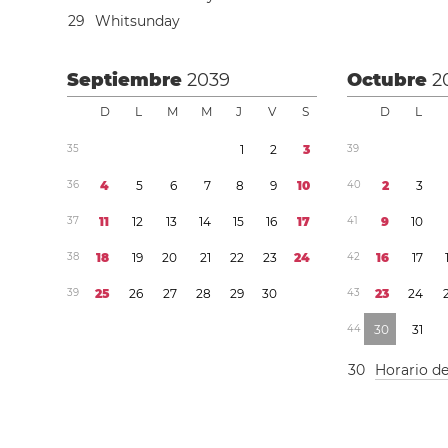
2
9
Whitsunday
Septiembre
2039
Octubre
2
D
L
M
M
J
V
S
D
L
3
5
1
2
3
3
9
3
6
4
5
6
7
8
9
1
0
4
0
2
3
3
7
1
1
1
2
1
3
1
4
1
5
1
6
1
7
4
1
9
1
0
3
8
1
8
1
9
2
0
2
1
2
2
2
3
2
4
4
2
1
6
1
7
3
9
2
5
2
6
2
7
2
8
2
9
3
0
4
3
2
3
2
4
4
4
3
0
3
1
3
0
Horario d