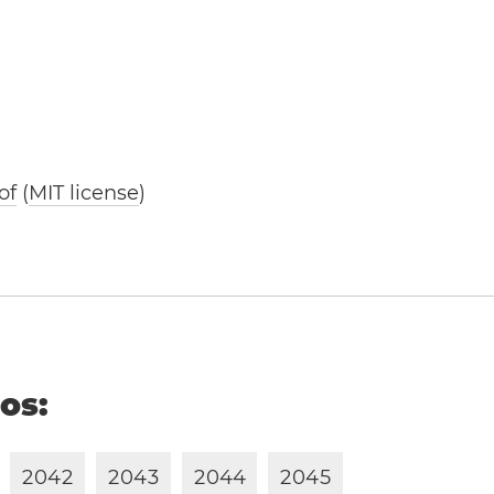
of
(
MIT license
)
ños:
2
0
4
2
2
0
4
3
2
0
4
4
2
0
4
5