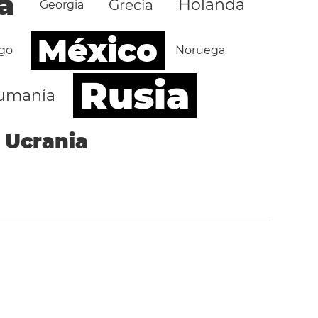
a
Holanda
Grecia
Georgia
México
go
Noruega
Rusia
umanía
Ucrania