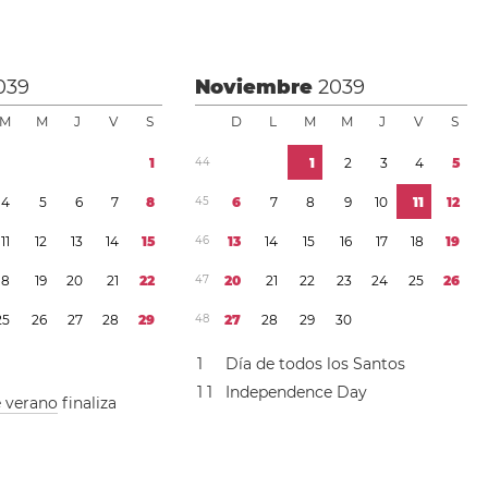
039
Noviembre
2039
M
M
J
V
S
D
L
M
M
J
V
S
1
4
4
1
2
3
4
5
4
5
6
7
8
4
5
6
7
8
9
1
0
1
1
1
2
1
1
1
2
1
3
1
4
1
5
4
6
1
3
1
4
1
5
1
6
1
7
1
8
1
9
1
8
1
9
2
0
2
1
2
2
4
7
2
0
2
1
2
2
2
3
2
4
2
5
2
6
2
5
2
6
2
7
2
8
2
9
4
8
2
7
2
8
2
9
3
0
1
Día de todos los Santos
1
1
Independence Day
e verano
finaliza