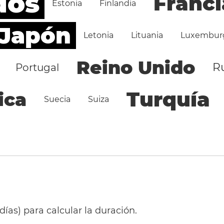
dos
Franci
Estonia
Finlandia
Japón
Letonia
Lituania
Luxembur
Reino Unido
R
Portugal
Turquía
ica
Suecia
Suiza
 días) para calcular la duración.