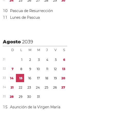
1
7
2
4
2
5
2
6
2
7
2
8
2
9
3
0
1
0
Pascua de Resurrección
1
1
Lunes de Pascua
Agosto
2039
D
L
M
M
J
V
S
3
1
1
2
3
4
5
6
3
2
7
8
9
1
0
1
1
1
2
1
3
3
3
1
4
1
5
1
6
1
7
1
8
1
9
2
0
3
4
2
1
2
2
2
3
2
4
2
5
2
6
2
7
3
5
2
8
2
9
3
0
3
1
1
5
Asunción de la Virgen María