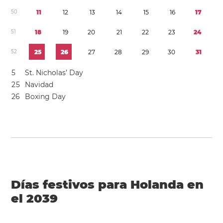
5
0
1
1
1
2
1
3
1
4
1
5
1
6
1
7
5
1
1
8
1
9
2
0
2
1
2
2
2
3
2
4
5
2
2
5
2
6
2
7
2
8
2
9
3
0
3
1
5
St. Nicholas’ Day
2
5
Navidad
2
6
Boxing Day
Días festivos para Holanda en
el 2039