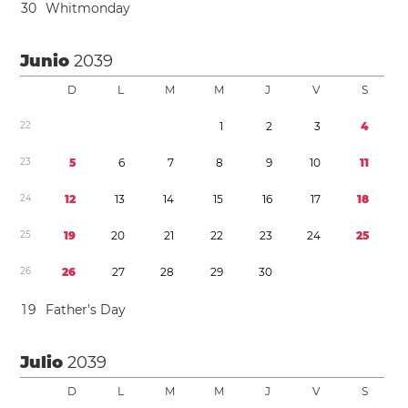
3
0
Whitmonday
Junio
2039
D
L
M
M
J
V
S
2
2
1
2
3
4
2
3
5
6
7
8
9
1
0
1
1
2
4
1
2
1
3
1
4
1
5
1
6
1
7
1
8
2
5
1
9
2
0
2
1
2
2
2
3
2
4
2
5
2
6
2
6
2
7
2
8
2
9
3
0
1
9
Father’s Day
Julio
2039
D
L
M
M
J
V
S