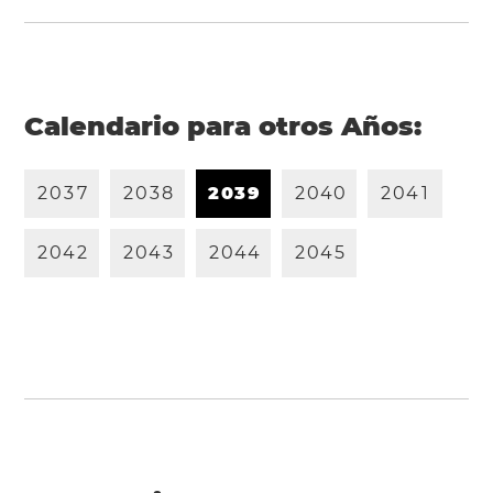
Calendario para otros Años:
2
0
3
7
2
0
3
8
2
0
3
9
2
0
4
0
2
0
4
1
2
0
4
2
2
0
4
3
2
0
4
4
2
0
4
5