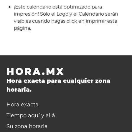
¡Este calendario está optimizado para
impresión! Solo el Logo y el Calendario serán
visibles cuando hagas click en
imprimir esta
página
.
HORA.MX
Hora exacta para cualquier zona
horaria.
Hora exacta
Tiempo aquí y allá
Su zona horaria