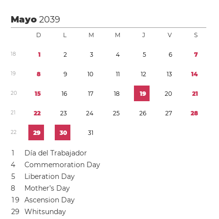
Mayo
2039
D
L
M
M
J
V
S
1
8
1
2
3
4
5
6
7
1
9
8
9
1
0
1
1
1
2
1
3
1
4
2
0
1
5
1
6
1
7
1
8
1
9
2
0
2
1
2
1
2
2
2
3
2
4
2
5
2
6
2
7
2
8
2
2
2
9
3
0
3
1
1
Día del Trabajador
4
Commemoration Day
5
Liberation Day
8
Mother’s Day
1
9
Ascension Day
2
9
Whitsunday