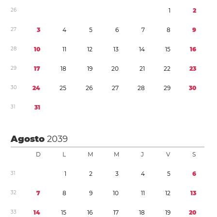
2
6
1
2
2
7
3
4
5
6
7
8
9
2
8
1
0
1
1
1
2
1
3
1
4
1
5
1
6
2
9
1
7
1
8
1
9
2
0
2
1
2
2
2
3
3
0
2
4
2
5
2
6
2
7
2
8
2
9
3
0
3
1
3
1
Agosto
2039
D
L
M
M
J
V
S
3
1
1
2
3
4
5
6
3
2
7
8
9
1
0
1
1
1
2
1
3
3
3
1
4
1
5
1
6
1
7
1
8
1
9
2
0