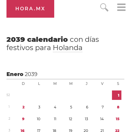
HORA.MX
2039
calendario
con días
festivos para
Holanda
Enero
2039
D
L
M
M
J
V
S
5
2
1
1
2
3
4
5
6
7
8
2
9
1
0
1
1
1
2
1
3
1
4
1
5
3
1
6
1
7
1
8
1
9
2
0
2
1
2
2