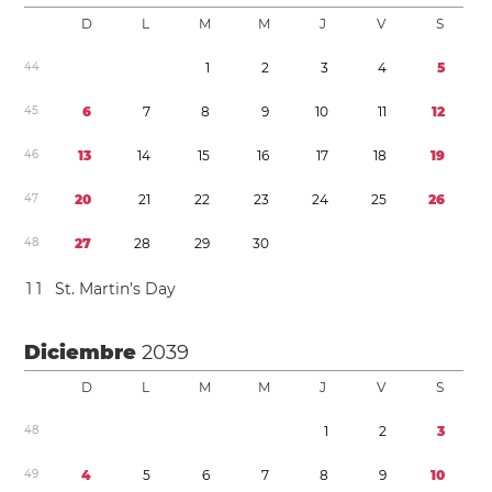
D
L
M
M
J
V
S
4
4
1
2
3
4
5
4
5
6
7
8
9
1
0
1
1
1
2
4
6
1
3
1
4
1
5
1
6
1
7
1
8
1
9
4
7
2
0
2
1
2
2
2
3
2
4
2
5
2
6
4
8
2
7
2
8
2
9
3
0
1
1
St. Martin’s Day
Diciembre
2039
D
L
M
M
J
V
S
4
8
1
2
3
4
9
4
5
6
7
8
9
1
0