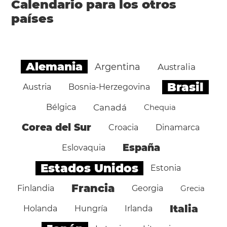
Calendario para los otros
países
Alemania
Argentina
Australia
Brasil
Austria
Bosnia-Herzegovina
Bélgica
Canadá
Chequia
Corea del Sur
Croacia
Dinamarca
España
Eslovaquia
Estados Unidos
Estonia
Francia
Finlandia
Georgia
Grecia
Italia
Holanda
Hungría
Irlanda