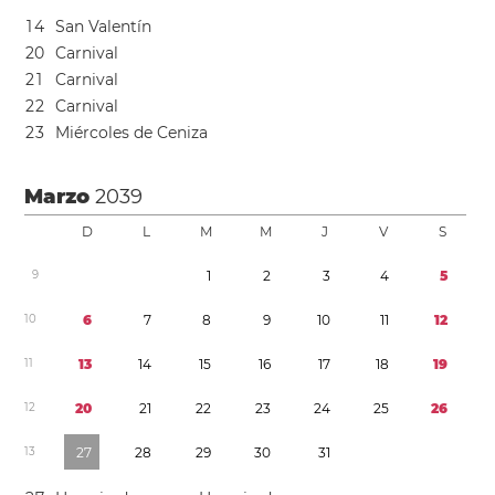
1
4
San Valentín
2
0
Carnival
2
1
Carnival
2
2
Carnival
2
3
Miércoles de Ceniza
Marzo
2039
D
L
M
M
J
V
S
9
1
2
3
4
5
1
0
6
7
8
9
1
0
1
1
1
2
1
1
1
3
1
4
1
5
1
6
1
7
1
8
1
9
1
2
2
0
2
1
2
2
2
3
2
4
2
5
2
6
1
3
2
7
2
8
2
9
3
0
3
1