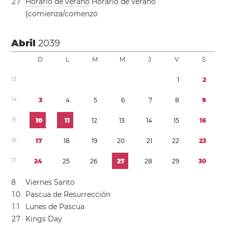
2
7
Horario de verano
Horario de verano
{comienza/comenzó
Abril
2039
D
L
M
M
J
V
S
1
3
1
2
1
4
3
4
5
6
7
8
9
1
5
1
0
1
1
1
2
1
3
1
4
1
5
1
6
1
6
1
7
1
8
1
9
2
0
2
1
2
2
2
3
1
7
2
4
2
5
2
6
2
7
2
8
2
9
3
0
8
Viernes Santo
1
0
Pascua de Resurrección
1
1
Lunes de Pascua
2
7
Kings Day