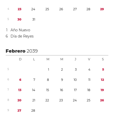
4
2
3
2
4
2
5
2
6
2
7
2
8
2
9
5
3
0
3
1
1
Año Nuevo
6
Día de Reyes
Febrero
2039
D
L
M
M
J
V
S
5
1
2
3
4
5
6
6
7
8
9
1
0
1
1
1
2
7
1
3
1
4
1
5
1
6
1
7
1
8
1
9
8
2
0
2
1
2
2
2
3
2
4
2
5
2
6
9
2
7
2
8