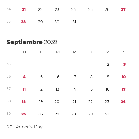
3
4
2
1
2
2
2
3
2
4
2
5
2
6
2
7
3
5
2
8
2
9
3
0
3
1
Septiembre
2039
D
L
M
M
J
V
S
3
5
1
2
3
3
6
4
5
6
7
8
9
1
0
3
7
1
1
1
2
1
3
1
4
1
5
1
6
1
7
3
8
1
8
1
9
2
0
2
1
2
2
2
3
2
4
3
9
2
5
2
6
2
7
2
8
2
9
3
0
2
0
Prince’s Day