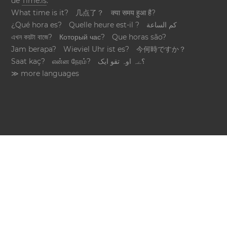
de
Time.is
.
What time is it?
几点了？
क्या समय हुआ है?
¿Qué hora es?
Quelle heure est-il ?
كم الساعة
এখন কয়টা বাজে?
Который час?
Que horas são?
Jam berapa?
Wieviel Uhr ist es?
今何時ですか？
Saat kaç?
என்ன நேரம்?
؟ےہ اوہ تقو ایک
≫ more languages