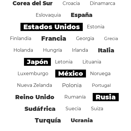
Corea del Sur
Croacia
Dinamarca
España
Eslovaquia
Estados Unidos
Estonia
Francia
Finlandia
Georgia
Grecia
Italia
Holanda
Hungría
Irlanda
Japón
Letonia
Lituania
México
Luxemburgo
Noruega
Polonia
Nueva Zelanda
Portugal
Rusia
Reino Unido
Rumanía
Sudáfrica
Suecia
Suiza
Turquía
Ucrania