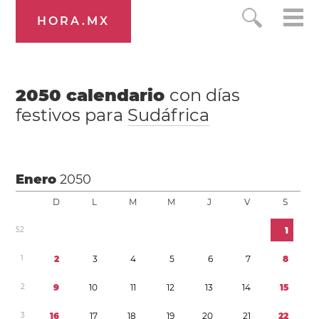
HORA.MX
2050
calendario
con días
festivos para
Sudáfrica
Enero
2050
D
L
M
M
J
V
S
5
2
1
1
2
3
4
5
6
7
8
2
9
1
0
1
1
1
2
1
3
1
4
1
5
3
1
6
1
7
1
8
1
9
2
0
2
1
2
2