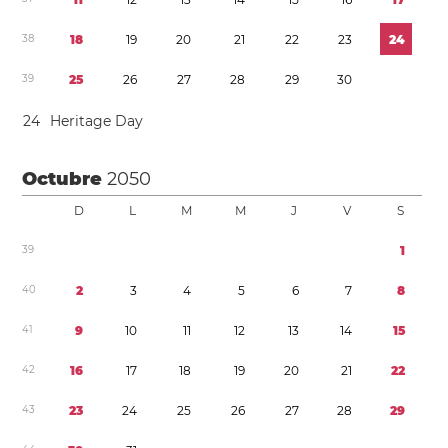
3
8
1
8
1
9
2
0
2
1
2
2
2
3
2
4
3
9
2
5
2
6
2
7
2
8
2
9
3
0
2
4
Heritage Day
Octubre
2050
D
L
M
M
J
V
S
3
9
1
4
0
2
3
4
5
6
7
8
4
1
9
1
0
1
1
1
2
1
3
1
4
1
5
4
2
1
6
1
7
1
8
1
9
2
0
2
1
2
2
4
3
2
3
2
4
2
5
2
6
2
7
2
8
2
9