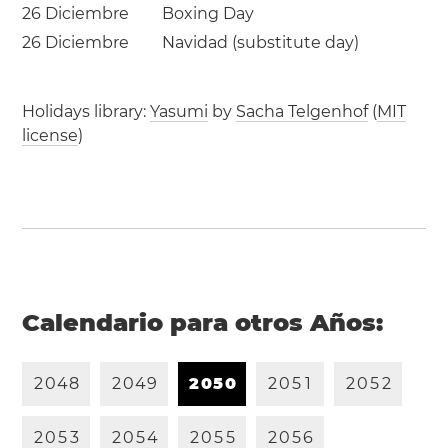
26 Diciembre
Boxing Day
26 Diciembre
Navidad (substitute day)
Holidays library:
Yasumi
by
Sacha Telgenhof
(
MIT
license
)
Calendario para otros Años:
2
0
4
8
2
0
4
9
2
0
5
0
2
0
5
1
2
0
5
2
2
0
5
3
2
0
5
4
2
0
5
5
2
0
5
6