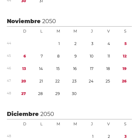
4
4
3
0
3
1
Noviembre
2050
D
L
M
M
J
V
S
4
4
1
2
3
4
5
4
5
6
7
8
9
1
0
1
1
1
2
4
6
1
3
1
4
1
5
1
6
1
7
1
8
1
9
4
7
2
0
2
1
2
2
2
3
2
4
2
5
2
6
4
8
2
7
2
8
2
9
3
0
Diciembre
2050
D
L
M
M
J
V
S
4
8
1
2
3