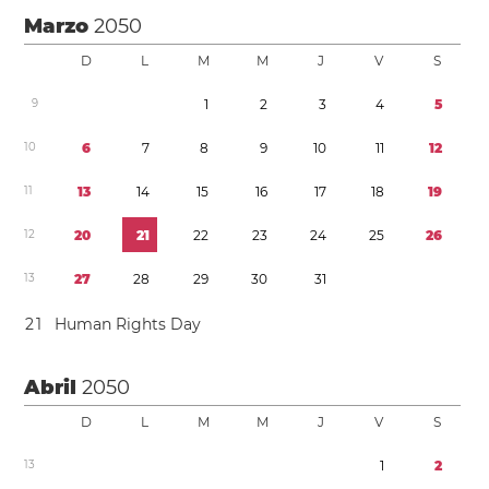
Marzo
2050
D
L
M
M
J
V
S
9
1
2
3
4
5
1
0
6
7
8
9
1
0
1
1
1
2
1
1
1
3
1
4
1
5
1
6
1
7
1
8
1
9
1
2
2
0
2
1
2
2
2
3
2
4
2
5
2
6
1
3
2
7
2
8
2
9
3
0
3
1
2
1
Human Rights Day
Abril
2050
D
L
M
M
J
V
S
1
3
1
2