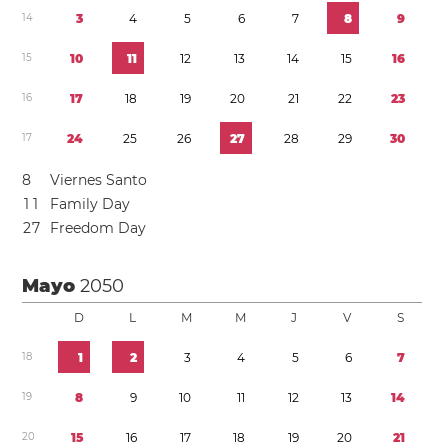
1
4
3
4
5
6
7
8
9
1
5
1
0
1
1
1
2
1
3
1
4
1
5
1
6
1
6
1
7
1
8
1
9
2
0
2
1
2
2
2
3
1
7
2
4
2
5
2
6
2
7
2
8
2
9
3
0
8
Viernes Santo
1
1
Family Day
2
7
Freedom Day
Mayo
2050
D
L
M
M
J
V
S
1
8
1
2
3
4
5
6
7
1
9
8
9
1
0
1
1
1
2
1
3
1
4
2
0
1
5
1
6
1
7
1
8
1
9
2
0
2
1