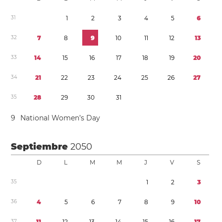
3
1
1
2
3
4
5
6
3
2
7
8
9
1
0
1
1
1
2
1
3
3
3
1
4
1
5
1
6
1
7
1
8
1
9
2
0
3
4
2
1
2
2
2
3
2
4
2
5
2
6
2
7
3
5
2
8
2
9
3
0
3
1
9
National Women’s Day
Septiembre
2050
D
L
M
M
J
V
S
3
5
1
2
3
3
6
4
5
6
7
8
9
1
0
3
7
1
1
1
2
1
3
1
4
1
5
1
6
1
7