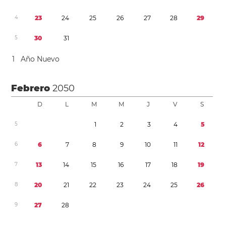
4
2
3
2
4
2
5
2
6
2
7
2
8
2
9
5
3
0
3
1
1
Año Nuevo
Febrero
2050
D
L
M
M
J
V
S
5
1
2
3
4
5
6
6
7
8
9
1
0
1
1
1
2
7
1
3
1
4
1
5
1
6
1
7
1
8
1
9
8
2
0
2
1
2
2
2
3
2
4
2
5
2
6
9
2
7
2
8