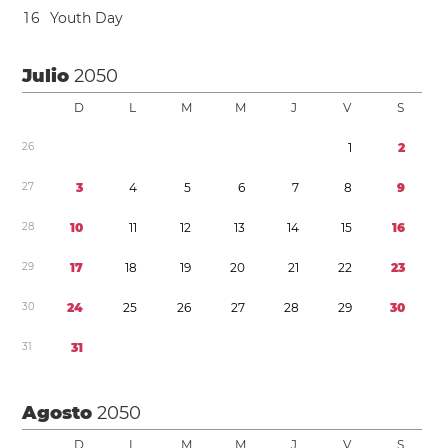
1
6
Youth Day
Julio
2050
D
L
M
M
J
V
S
2
6
1
2
2
7
3
4
5
6
7
8
9
2
8
1
0
1
1
1
2
1
3
1
4
1
5
1
6
2
9
1
7
1
8
1
9
2
0
2
1
2
2
2
3
3
0
2
4
2
5
2
6
2
7
2
8
2
9
3
0
3
1
3
1
Agosto
2050
D
L
M
M
J
V
S