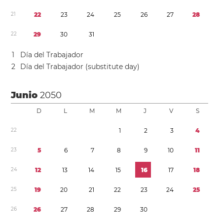
2
1
2
2
2
3
2
4
2
5
2
6
2
7
2
8
2
2
2
9
3
0
3
1
1
Día del Trabajador
2
Día del Trabajador (substitute day)
Junio
2050
D
L
M
M
J
V
S
2
2
1
2
3
4
2
3
5
6
7
8
9
1
0
1
1
2
4
1
2
1
3
1
4
1
5
1
6
1
7
1
8
2
5
1
9
2
0
2
1
2
2
2
3
2
4
2
5
2
6
2
6
2
7
2
8
2
9
3
0