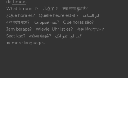
de
Time.is
.
What time is it?
几点了？
क्या समय हुआ है?
¿Qué hora es?
Quelle heure est-il ?
كم الساعة
এখন কয়টা বাজে?
Который час?
Que horas são?
Jam berapa?
Wieviel Uhr ist es?
今何時ですか？
Saat kaç?
என்ன நேரம்?
؟ےہ اوہ تقو ایک
≫ more languages