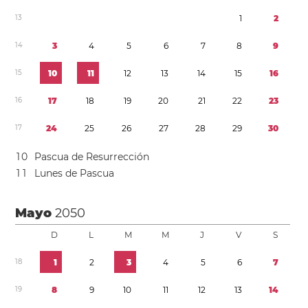
1
3
1
2
1
4
3
4
5
6
7
8
9
1
5
1
0
1
1
1
2
1
3
1
4
1
5
1
6
1
6
1
7
1
8
1
9
2
0
2
1
2
2
2
3
1
7
2
4
2
5
2
6
2
7
2
8
2
9
3
0
1
0
Pascua de Resurrección
1
1
Lunes de Pascua
Mayo
2050
D
L
M
M
J
V
S
1
8
1
2
3
4
5
6
7
1
9
8
9
1
0
1
1
1
2
1
3
1
4