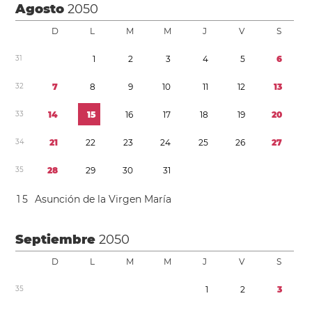
Agosto
2050
D
L
M
M
J
V
S
3
1
1
2
3
4
5
6
3
2
7
8
9
1
0
1
1
1
2
1
3
3
3
1
4
1
5
1
6
1
7
1
8
1
9
2
0
3
4
2
1
2
2
2
3
2
4
2
5
2
6
2
7
3
5
2
8
2
9
3
0
3
1
1
5
Asunción de la Virgen María
Septiembre
2050
D
L
M
M
J
V
S
3
5
1
2
3