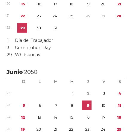
2
0
1
5
1
6
1
7
1
8
1
9
2
0
2
1
2
1
2
2
2
3
2
4
2
5
2
6
2
7
2
8
2
2
2
9
3
0
3
1
1
Día del Trabajador
3
Constitution Day
2
9
Whitsunday
Junio
2050
D
L
M
M
J
V
S
2
2
1
2
3
4
2
3
5
6
7
8
9
1
0
1
1
2
4
1
2
1
3
1
4
1
5
1
6
1
7
1
8
2
5
1
9
2
0
2
1
2
2
2
3
2
4
2
5