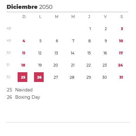
Diciembre
2050
D
L
M
M
J
V
S
4
8
1
2
3
4
9
4
5
6
7
8
9
1
0
5
0
1
1
1
2
1
3
1
4
1
5
1
6
1
7
5
1
1
8
1
9
2
0
2
1
2
2
2
3
2
4
5
2
2
5
2
6
2
7
2
8
2
9
3
0
3
1
2
5
Navidad
2
6
Boxing Day