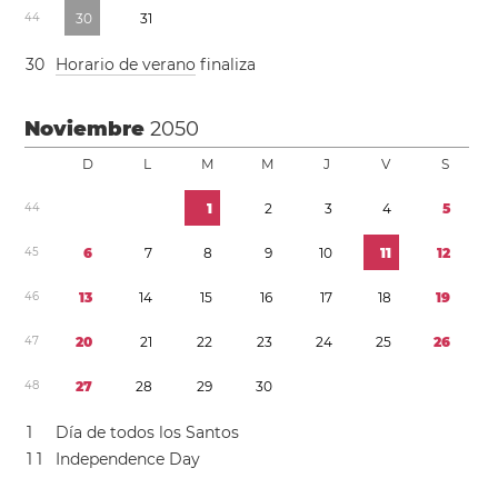
4
4
3
0
3
1
3
0
Horario de verano
finaliza
Noviembre
2050
D
L
M
M
J
V
S
4
4
1
2
3
4
5
4
5
6
7
8
9
1
0
1
1
1
2
4
6
1
3
1
4
1
5
1
6
1
7
1
8
1
9
4
7
2
0
2
1
2
2
2
3
2
4
2
5
2
6
4
8
2
7
2
8
2
9
3
0
1
Día de todos los Santos
1
1
Independence Day