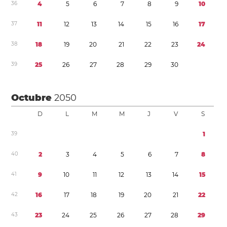
3
6
4
5
6
7
8
9
1
0
3
7
1
1
1
2
1
3
1
4
1
5
1
6
1
7
3
8
1
8
1
9
2
0
2
1
2
2
2
3
2
4
3
9
2
5
2
6
2
7
2
8
2
9
3
0
Octubre
2050
D
L
M
M
J
V
S
3
9
1
4
0
2
3
4
5
6
7
8
4
1
9
1
0
1
1
1
2
1
3
1
4
1
5
4
2
1
6
1
7
1
8
1
9
2
0
2
1
2
2
4
3
2
3
2
4
2
5
2
6
2
7
2
8
2
9