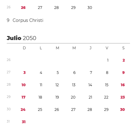
2
6
2
6
2
7
2
8
2
9
3
0
9
Corpus Christi
Julio
2050
D
L
M
M
J
V
S
2
6
1
2
2
7
3
4
5
6
7
8
9
2
8
1
0
1
1
1
2
1
3
1
4
1
5
1
6
2
9
1
7
1
8
1
9
2
0
2
1
2
2
2
3
3
0
2
4
2
5
2
6
2
7
2
8
2
9
3
0
3
1
3
1