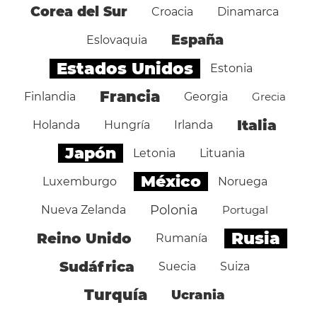
Corea del Sur
Croacia
Dinamarca
España
Eslovaquia
Estados Unidos
Estonia
Francia
Finlandia
Georgia
Grecia
Italia
Holanda
Hungría
Irlanda
Japón
Letonia
Lituania
México
Luxemburgo
Noruega
Polonia
Nueva Zelanda
Portugal
Rusia
Reino Unido
Rumanía
Sudáfrica
Suecia
Suiza
Turquía
Ucrania