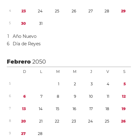
4
2
3
2
4
2
5
2
6
2
7
2
8
2
9
5
3
0
3
1
1
Año Nuevo
6
Día de Reyes
Febrero
2050
D
L
M
M
J
V
S
5
1
2
3
4
5
6
6
7
8
9
1
0
1
1
1
2
7
1
3
1
4
1
5
1
6
1
7
1
8
1
9
8
2
0
2
1
2
2
2
3
2
4
2
5
2
6
9
2
7
2
8