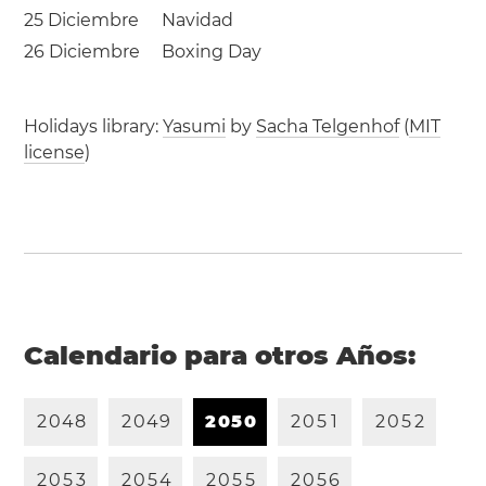
25 Diciembre
Navidad
26 Diciembre
Boxing Day
Holidays library:
Yasumi
by
Sacha Telgenhof
(
MIT
license
)
Calendario para otros Años:
2
0
4
8
2
0
4
9
2
0
5
0
2
0
5
1
2
0
5
2
2
0
5
3
2
0
5
4
2
0
5
5
2
0
5
6