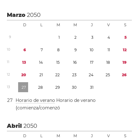
Marzo
2050
D
L
M
M
J
V
S
9
1
2
3
4
5
1
0
6
7
8
9
1
0
1
1
1
2
1
1
1
3
1
4
1
5
1
6
1
7
1
8
1
9
1
2
2
0
2
1
2
2
2
3
2
4
2
5
2
6
1
3
2
7
2
8
2
9
3
0
3
1
2
7
Horario de verano
Horario de verano
{comienza/comenzó
Abril
2050
D
L
M
M
J
V
S