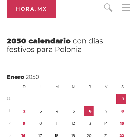
HORA.MX
2050
calendario
con días
festivos para
Polonia
Enero
2050
D
L
M
M
J
V
S
5
2
1
1
2
3
4
5
6
7
8
2
9
1
0
1
1
1
2
1
3
1
4
1
5
3
1
6
1
7
1
8
1
9
2
0
2
1
2
2