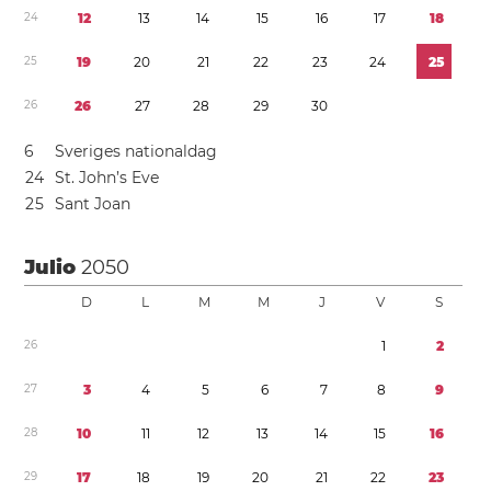
2
4
1
2
1
3
1
4
1
5
1
6
1
7
1
8
2
5
1
9
2
0
2
1
2
2
2
3
2
4
2
5
2
6
2
6
2
7
2
8
2
9
3
0
6
Sveriges nationaldag
2
4
St. John’s Eve
2
5
Sant Joan
Julio
2050
D
L
M
M
J
V
S
2
6
1
2
2
7
3
4
5
6
7
8
9
2
8
1
0
1
1
1
2
1
3
1
4
1
5
1
6
2
9
1
7
1
8
1
9
2
0
2
1
2
2
2
3