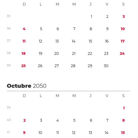
D
L
M
M
J
V
S
3
5
1
2
3
3
6
4
5
6
7
8
9
1
0
3
7
1
1
1
2
1
3
1
4
1
5
1
6
1
7
3
8
1
8
1
9
2
0
2
1
2
2
2
3
2
4
3
9
2
5
2
6
2
7
2
8
2
9
3
0
Octubre
2050
D
L
M
M
J
V
S
3
9
1
4
0
2
3
4
5
6
7
8
4
1
9
1
0
1
1
1
2
1
3
1
4
1
5