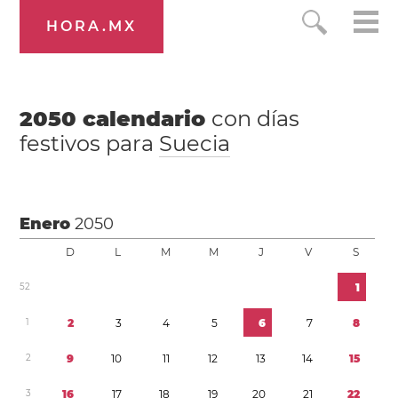
HORA.MX
2050
calendario
con días
festivos para
Suecia
Enero
2050
D
L
M
M
J
V
S
5
2
1
1
2
3
4
5
6
7
8
2
9
1
0
1
1
1
2
1
3
1
4
1
5
3
1
6
1
7
1
8
1
9
2
0
2
1
2
2