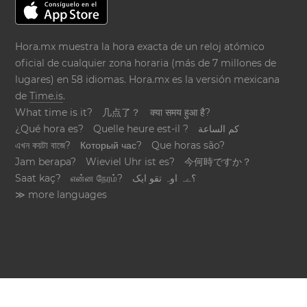
Hora.mx muestra la hora exacta de un reloj atómico
oficial de cualquier zona horaria (más de 7 millones de
lugares) en 58 idiomas. Hora.mx es la versión mexicana
de
Time.is
.
What time is it?
几点了？
क्या समय हुआ है?
¿Qué hora es?
Quelle heure est-il ?
كم الساعة
এখন কয়টা বাজে?
Который час?
Que horas são?
Jam berapa?
Wieviel Uhr ist es?
今何時ですか？
Saat kaç?
என்ன நேரம்?
؟ےہ اوہ تقو ایک
≫ more languages