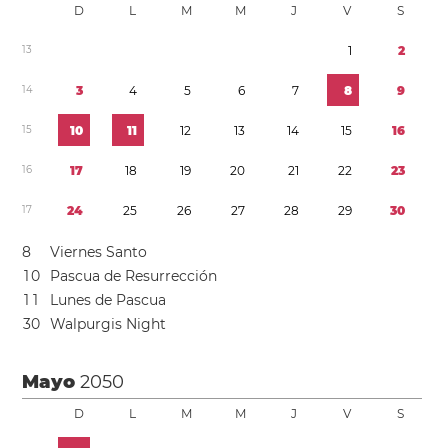
D
L
M
M
J
V
S
1
3
1
2
1
4
3
4
5
6
7
8
9
1
5
1
0
1
1
1
2
1
3
1
4
1
5
1
6
1
6
1
7
1
8
1
9
2
0
2
1
2
2
2
3
1
7
2
4
2
5
2
6
2
7
2
8
2
9
3
0
8
Viernes Santo
1
0
Pascua de Resurrección
1
1
Lunes de Pascua
3
0
Walpurgis Night
Mayo
2050
D
L
M
M
J
V
S