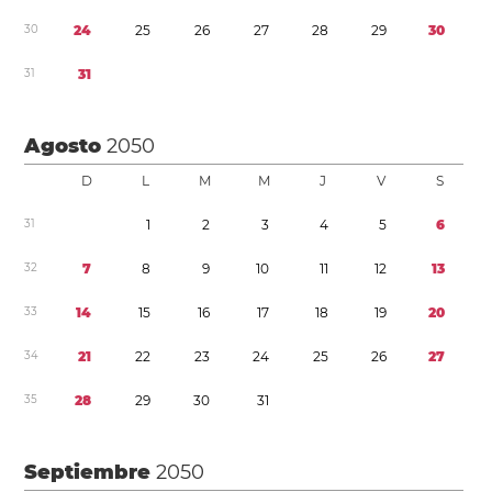
3
0
2
4
2
5
2
6
2
7
2
8
2
9
3
0
3
1
3
1
Agosto
2050
D
L
M
M
J
V
S
3
1
1
2
3
4
5
6
3
2
7
8
9
1
0
1
1
1
2
1
3
3
3
1
4
1
5
1
6
1
7
1
8
1
9
2
0
3
4
2
1
2
2
2
3
2
4
2
5
2
6
2
7
3
5
2
8
2
9
3
0
3
1
Septiembre
2050