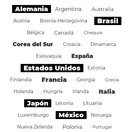
Alemania
Argentina
Australia
Brasil
Austria
Bosnia-Herzegovina
Bélgica
Canadá
Chequia
Corea del Sur
Croacia
Dinamarca
España
Eslovaquia
Estados Unidos
Estonia
Francia
Finlandia
Georgia
Grecia
Italia
Holanda
Hungría
Irlanda
Japón
Letonia
Lituania
México
Luxemburgo
Noruega
Polonia
Nueva Zelanda
Portugal