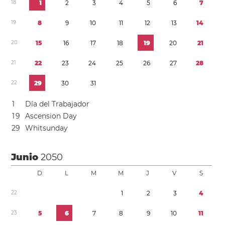
1
8
1
2
3
4
5
6
7
1
9
8
9
1
0
1
1
1
2
1
3
1
4
2
0
1
5
1
6
1
7
1
8
1
9
2
0
2
1
2
1
2
2
2
3
2
4
2
5
2
6
2
7
2
8
2
2
2
9
3
0
3
1
1
Día del Trabajador
1
9
Ascension Day
2
9
Whitsunday
Junio
2050
D
L
M
M
J
V
S
2
2
1
2
3
4
2
3
5
6
7
8
9
1
0
1
1