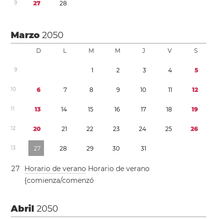
9
2
7
2
8
Marzo
2050
D
L
M
M
J
V
S
9
1
2
3
4
5
1
0
6
7
8
9
1
0
1
1
1
2
1
1
1
3
1
4
1
5
1
6
1
7
1
8
1
9
1
2
2
0
2
1
2
2
2
3
2
4
2
5
2
6
1
3
2
7
2
8
2
9
3
0
3
1
2
7
Horario de verano
Horario de verano
{comienza/comenzó
Abril
2050