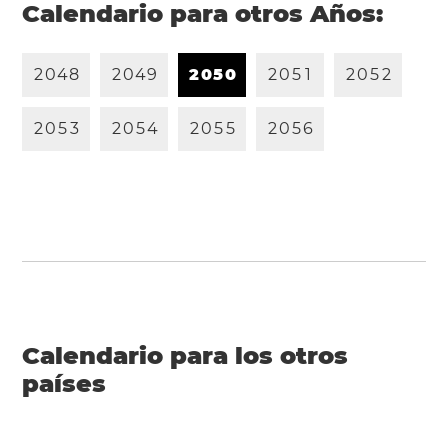
Calendario para otros Años:
2
0
4
8
2
0
4
9
2
0
5
0
2
0
5
1
2
0
5
2
2
0
5
3
2
0
5
4
2
0
5
5
2
0
5
6
Calendario para los otros
países