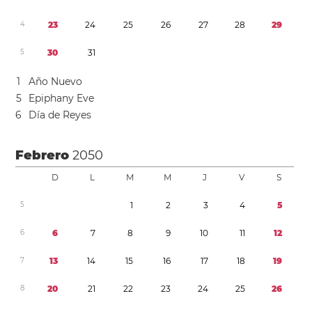
4
2
3
2
4
2
5
2
6
2
7
2
8
2
9
5
3
0
3
1
1
Año Nuevo
5
Epiphany Eve
6
Día de Reyes
Febrero
2050
D
L
M
M
J
V
S
5
1
2
3
4
5
6
6
7
8
9
1
0
1
1
1
2
7
1
3
1
4
1
5
1
6
1
7
1
8
1
9
8
2
0
2
1
2
2
2
3
2
4
2
5
2
6