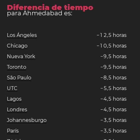
Diferencia de tiempo
para Ahmedabad es:
Los Ángeles
−
1
2
,
5
horas
Chicago
−
1
0
,
5
horas
Nueva York
−
9
,
5
horas
Toronto
−
9
,
5
horas
São Paulo
−
8
,
5
horas
UTC
−
5
,
5
horas
Lagos
−
4
,
5
horas
Londres
−
4
,
5
horas
Johannesburgo
−
3
,
5
horas
París
−
3
,
5
horas