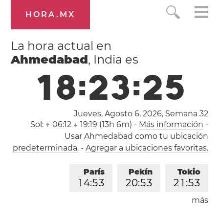
HORA.MX
La hora actual en
Ahmedabad
, India es
1
8
:
2
3
:
2
5
Jueves, Agosto 6, 2026,
Semana 32
Sol:
↑ 06:12 ↓ 19:19 (13h 6m)
-
Más información
-
Usar Ahmedabad como tu ubicación
predeterminada.
-
Agregar a ubicaciones favoritas.
París
Pekín
Tokio
1
4
:
5
3
2
0
:
5
3
2
1
:
5
3
más
Los Ángeles
Londres
0
5
:
5
3
1
3
:
5
3