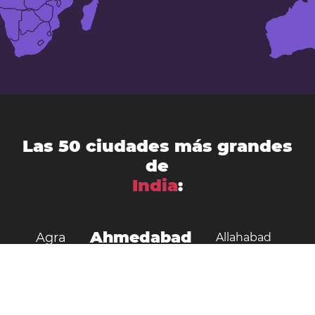
Las 50 ciudades más grandes
de
India
:
Ahmedabad
Agra
Allahabad
Amritsar
Aurangabad
Benarés
Bengaluru
Bhopal