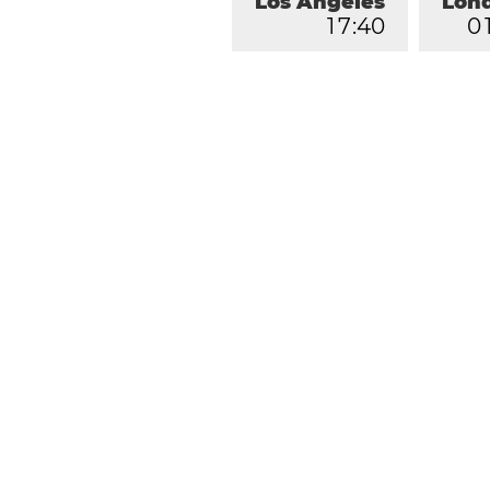
Los Ángeles
Lon
1
7
:
4
0
0