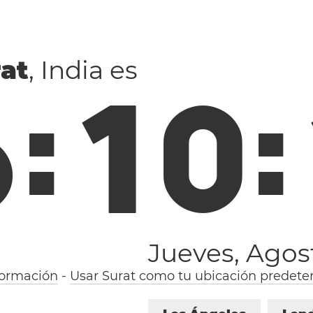
at
, India es
6
:
1
0
:
Jueves, Agos
formación
-
Usar Surat como tu ubicación predete