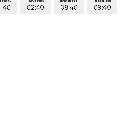
dres
París
Pekín
Tokio
1
:
4
0
0
2
:
4
0
0
8
:
4
0
0
9
:
4
0