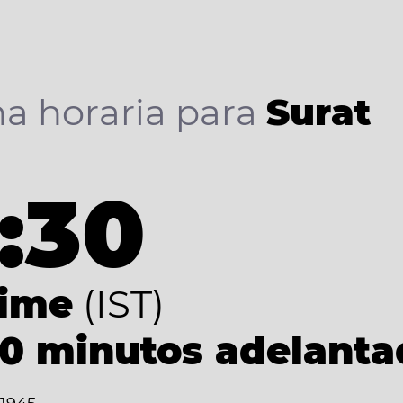
a horaria para
Surat
:30
Time
(IST)
30 minutos adelant