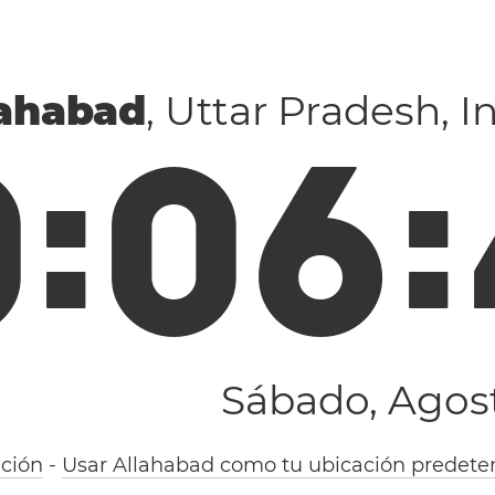
lahabad
, Uttar Pradesh, I
0
:
0
6
:
Sábado, Agost
ción
-
Usar Allahabad como tu ubicación predete