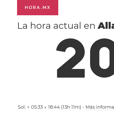
HORA.MX
La hora actual en
Al
2
Sol:
↑ 05:33 ↓ 18:44 (13h 11m)
-
Más informa