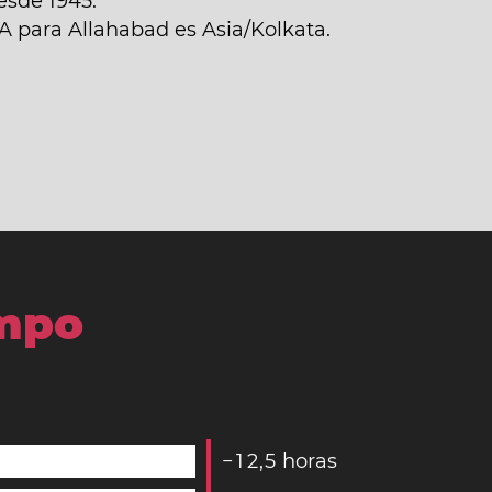
esde 1945.
NA para Allahabad es Asia/Kolkata.
empo
−
1
2
,
5
horas