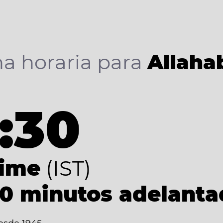
a horaria para
Allaha
:30
Time
(IST)
30 minutos adelant