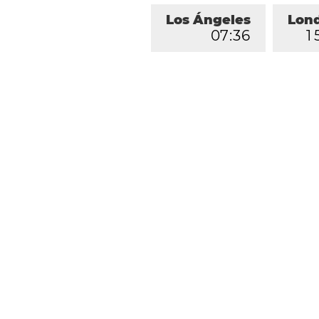
Los Ángeles
Lon
0
7
:
3
6
1