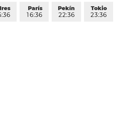
dres
París
Pekín
Tokio
5
:
3
6
1
6
:
3
6
2
2
:
3
6
2
3
:
3
6