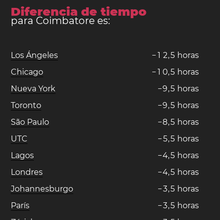
Diferencia de tiempo
para Coimbatore es:
Los Ángeles
−
1
2
,
5
horas
Chicago
−
1
0
,
5
horas
Nueva York
−
9
,
5
horas
Toronto
−
9
,
5
horas
São Paulo
−
8
,
5
horas
UTC
−
5
,
5
horas
Lagos
−
4
,
5
horas
Londres
−
4
,
5
horas
Johannesburgo
−
3
,
5
horas
París
−
3
,
5
horas