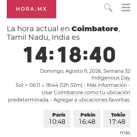
HORA.MX
La hora actual en
Coimbatore
,
Tamil Nadu, India es
1
4
:
1
8
:
4
0
Domingo, Agosto 9, 2026,
Semana 32
Indigenous Day
Sol:
↑ 06:11 ↓ 18:44 (12h 32m)
-
Más información
-
Usar Coimbatore como tu ubicación
predeterminada.
-
Agregar a ubicaciones favoritas.
París
Pekín
Tokio
1
0
:
4
8
1
6
:
4
8
1
7
:
4
8
más
Los Ángeles
Londres