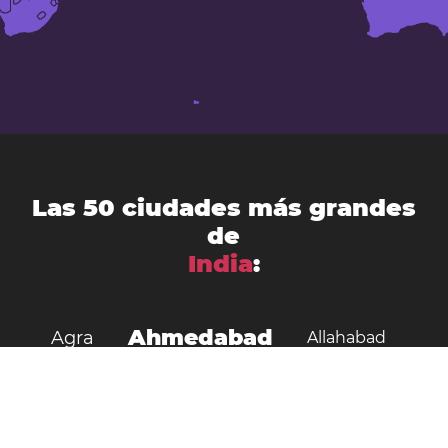
Las 50 ciudades más grandes
de
India
:
Ahmedabad
Agra
Allahabad
Amritsar
Aurangabad
Benarés
Bengaluru
Bhopal