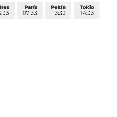
dres
París
Pekín
Tokio
6
:
3
3
0
7
:
3
3
1
3
:
3
3
1
4
:
3
3