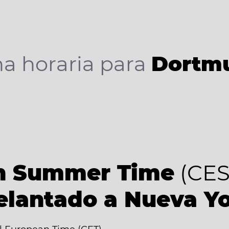
a horaria para
Dortm
an Summer Time
(CES
elantado a Nueva Y