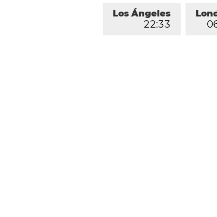
Los Ángeles
Lon
2
2
:
3
3
0