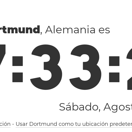
rtmund
, Alemania es
7
:
3
3
:
Sábado, Agost
ción
-
Usar Dortmund como tu ubicación predete