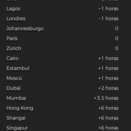
Lagos
−
1
horas
Londres
−
1
horas
Johannesburgo
0
París
0
Zúrich
0
Cairo
+
1
horas
Estambul
+
1
horas
Moscú
+
1
horas
Dubái
+
2
horas
Mumbai
+
3
,
5
horas
Hong Kong
+
6
horas
Shangai
+
6
horas
Singapur
+
6
horas