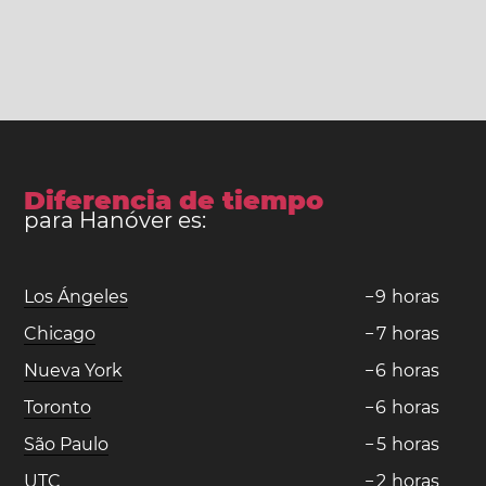
Diferencia de tiempo
para Hanóver es:
Los Ángeles
−
9
horas
Chicago
−
7
horas
Nueva York
−
6
horas
Toronto
−
6
horas
São Paulo
−
5
horas
UTC
−
2
horas