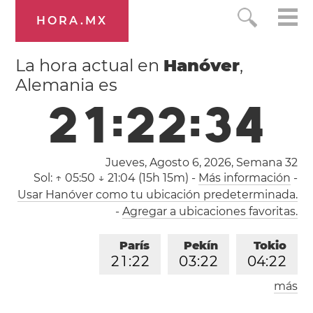
HORA.MX
La hora actual en
Hanóver
,
Alemania es
2
1
:
2
2
:
3
5
Jueves, Agosto 6, 2026,
Semana 32
Sol:
↑ 05:50 ↓ 21:04 (15h 15m)
-
Más información
-
Usar Hanóver como tu ubicación predeterminada.
-
Agregar a ubicaciones favoritas.
París
Pekín
Tokio
2
1
:
2
2
0
3
:
2
2
0
4
:
2
2
más
Los Ángeles
Londres
1
2
:
2
2
2
0
:
2
2