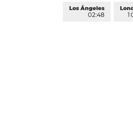
Los Ángeles
Lon
0
2
:
4
8
1