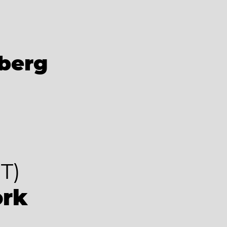
berg
T)
ork