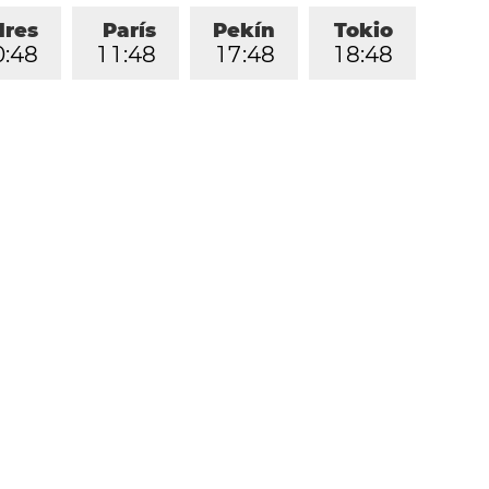
dres
París
Pekín
Tokio
0
:
4
8
1
1
:
4
8
1
7
:
4
8
1
8
:
4
8