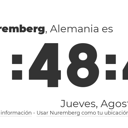
remberg
, Alemania es
1
:
4
8
:
Jueves, Agos
 información
-
Usar Nuremberg como tu ubicació