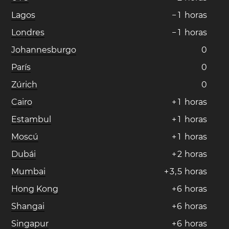
Lagos
−
1
horas
Londres
−
1
horas
Johannesburgo
0
París
0
Zúrich
0
Cairo
+
1
horas
Estambul
+
1
horas
Moscú
+
1
horas
Dubái
+
2
horas
Mumbai
+
3
,
5
horas
Hong Kong
+
6
horas
Shangai
+
6
horas
Singapur
+
6
horas