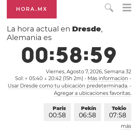
HORA.MX
La hora actual en
Dresde
,
Alemania es
0
0
:
5
9
:
0
0
Viernes, Agosto 7, 2026,
Semana 32
Sol:
↑ 05:40 ↓ 20:42 (15h 2m)
-
Más información
-
Usar Dresde como tu ubicación predeterminada.
-
Agregar a ubicaciones favoritas.
París
Pekín
Tokio
0
0
:
5
9
0
6
:
5
9
0
7
:
5
9
más
Los Ángeles
Londres
1
5
:
5
9
2
3
:
5
9