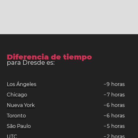
Diferencia de tiempo
para Dresde es:
Los Ángeles
−
9
horas
Chicago
−
7
horas
Nueva York
−
6
horas
Toronto
−
6
horas
São Paulo
−
5
horas
UTC
−
2
horas