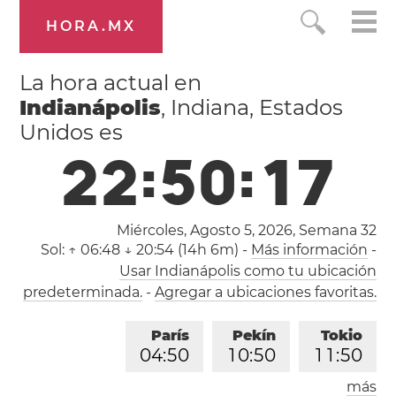
HORA.MX
La hora actual en
Indianápolis
, Indiana, Estados
Unidos es
2
2
:
5
0
:
1
8
Miércoles, Agosto 5, 2026,
Semana 32
Sol:
↑ 06:48 ↓ 20:54 (14h 6m)
-
Más información
-
Usar Indianápolis como tu ubicación
predeterminada.
-
Agregar a ubicaciones favoritas.
París
Pekín
Tokio
0
4
:
5
0
1
0
:
5
0
1
1
:
5
0
más
Los Ángeles
Londres