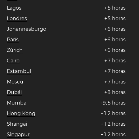
Lagos
+
5
horas
Londres
+
5
horas
Johannesburgo
+
6
horas
París
+
6
horas
Zúrich
+
6
horas
Cairo
+
7
horas
Estambul
+
7
horas
Moscú
+
7
horas
Dubái
+
8
horas
Mumbai
+
9
,
5
horas
Hong Kong
+
1
2
horas
Shangai
+
1
2
horas
Singapur
+
1
2
horas