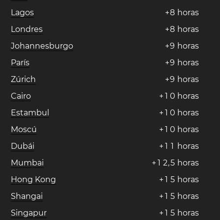
Lagos
+
8
horas
Londres
+
8
horas
Johannesburgo
+
9
horas
París
+
9
horas
Zúrich
+
9
horas
Cairo
+
1
0
horas
Estambul
+
1
0
horas
Moscú
+
1
0
horas
Dubái
+
1
1
horas
Mumbai
+
1
2
,
5
horas
Hong Kong
+
1
5
horas
Shangai
+
1
5
horas
Singapur
+
1
5
horas