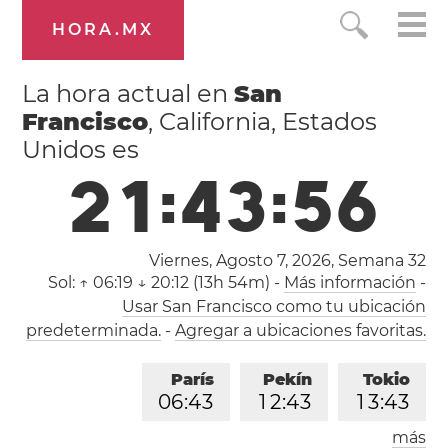
HORA.MX
La hora actual en
San
Francisco
, California, Estados
Unidos es
2
1
:
4
3
:
5
7
Viernes, Agosto 7, 2026,
Semana 32
Sol:
↑ 06:19 ↓ 20:12 (13h 54m)
-
Más información
-
Usar San Francisco como tu ubicación
predeterminada.
-
Agregar a ubicaciones favoritas.
París
Pekín
Tokio
0
6
:
4
3
1
2
:
4
3
1
3
:
4
3
más
Los Ángeles
Londres