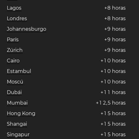
Lagos
+
8
horas
Londres
+
8
horas
Johannesburgo
+
9
horas
París
+
9
horas
Zúrich
+
9
horas
Cairo
+
1
0
horas
Estambul
+
1
0
horas
Moscú
+
1
0
horas
Dubái
+
1
1
horas
Mumbai
+
1
2
,
5
horas
Hong Kong
+
1
5
horas
Shangai
+
1
5
horas
Singapur
+
1
5
horas