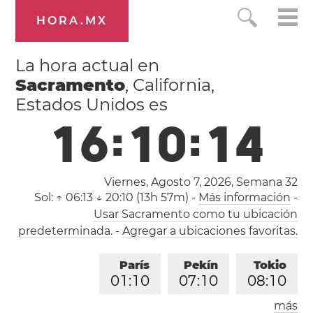
HORA.MX
La hora actual en
Sacramento
, California,
Estados Unidos es
1
6
:
1
0
:
1
4
Viernes, Agosto 7, 2026,
Semana 32
Sol:
↑ 06:13 ↓ 20:10 (13h 57m)
-
Más información
-
Usar Sacramento como tu ubicación
predeterminada.
-
Agregar a ubicaciones favoritas.
París
Pekín
Tokio
0
1
:
1
0
0
7
:
1
0
0
8
:
1
0
más
Los Ángeles
Londres