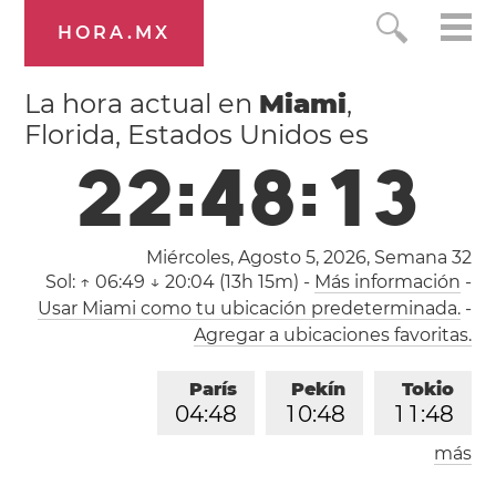
HORA.MX
La hora actual en
Miami
,
Florida, Estados Unidos es
2
2
:
4
8
:
1
4
Miércoles, Agosto 5, 2026,
Semana 32
Sol:
↑ 06:49 ↓ 20:04 (13h 15m)
-
Más información
-
Usar Miami como tu ubicación predeterminada.
-
Agregar a ubicaciones favoritas.
París
Pekín
Tokio
0
4
:
4
8
1
0
:
4
8
1
1
:
4
8
más
Los Ángeles
Londres
1
9
:
4
8
0
3
:
4
8