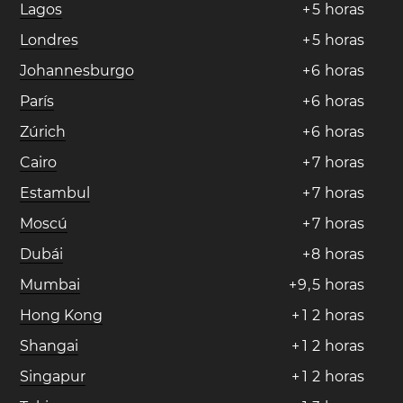
Lagos
+
5
horas
Londres
+
5
horas
Johannesburgo
+
6
horas
París
+
6
horas
Zúrich
+
6
horas
Cairo
+
7
horas
Estambul
+
7
horas
Moscú
+
7
horas
Dubái
+
8
horas
Mumbai
+
9
,
5
horas
Hong Kong
+
1
2
horas
Shangai
+
1
2
horas
Singapur
+
1
2
horas