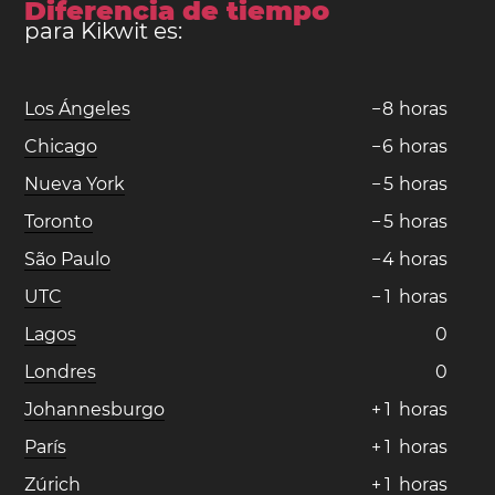
Diferencia de tiempo
para Kikwit es:
Los Ángeles
−
8
horas
Chicago
−
6
horas
Nueva York
−
5
horas
Toronto
−
5
horas
São Paulo
−
4
horas
UTC
−
1
horas
Lagos
0
Londres
0
Johannesburgo
+
1
horas
París
+
1
horas
Zúrich
+
1
horas