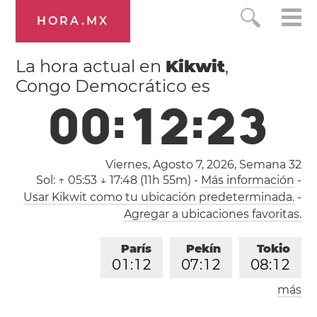
HORA.MX
La hora actual en
Kikwit
,
Congo Democrático es
0
0
:
1
2
:
2
3
Viernes, Agosto 7, 2026,
Semana 32
Sol:
↑ 05:53 ↓ 17:48 (11h 55m)
-
Más información
-
Usar Kikwit como tu ubicación predeterminada.
-
Agregar a ubicaciones favoritas.
París
Pekín
Tokio
0
1
:
1
2
0
7
:
1
2
0
8
:
1
2
más
Los Ángeles
Londres
1
6
:
1
2
0
0
:
1
2