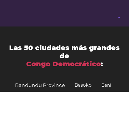
Las 50 ciudades más grandes
de
Congo Democrático
:
Bandundu Province
Basoko
Beni
Bukavu
Bukama
Bulungu
Butembo
Bumba
Bunia
Buta
Gandajika
Gbadolite
Gemena