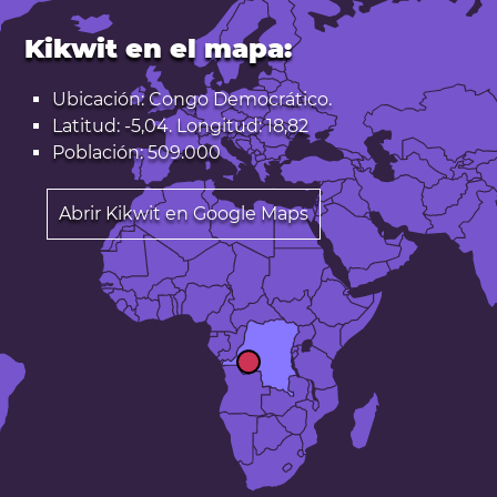
Kikwit en el mapa:
Ubicación: Congo Democrático.
Latitud: -5,04. Longitud: 18,82
Población: 509.000
Abrir Kikwit en Google Maps