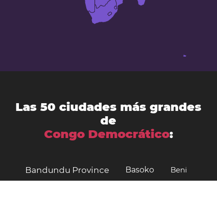
Las 50 ciudades más grandes
de
Congo Democrático
:
Bandundu Province
Basoko
Beni
Bukavu
Bukama
Bulungu
Butembo
Bumba
Bunia
Buta