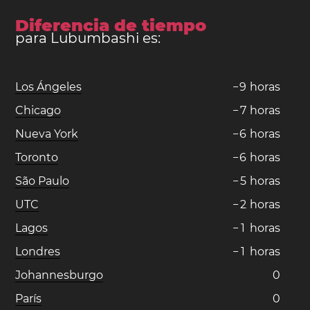
Diferencia de tiempo
para Lubumbashi es:
Los Ángeles
−
9
horas
Chicago
−
7
horas
Nueva York
−
6
horas
Toronto
−
6
horas
São Paulo
−
5
horas
UTC
−
2
horas
Lagos
−
1
horas
Londres
−
1
horas
Johannesburgo
0
París
0