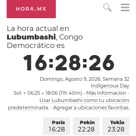
HORA.MX
La hora actual en
Lubumbashi
, Congo
Democrático es
1
6
:
2
8
:
2
7
Domingo, Agosto 9, 2026,
Semana 32
Indigenous Day
Sol:
↑ 06:25 ↓ 18:06 (11h 40m)
-
Más información
-
Usar Lubumbashi como tu ubicación
predeterminada.
-
Agregar a ubicaciones favoritas.
París
Pekín
Tokio
1
6
:
2
8
2
2
:
2
8
2
3
:
2
8