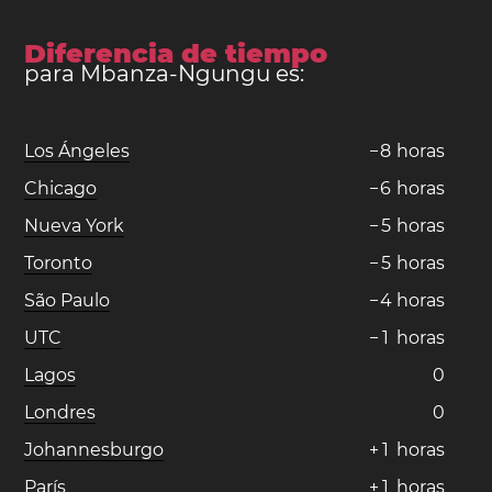
Diferencia de tiempo
para Mbanza-Ngungu es:
Los Ángeles
−
8
horas
Chicago
−
6
horas
Nueva York
−
5
horas
Toronto
−
5
horas
São Paulo
−
4
horas
UTC
−
1
horas
Lagos
0
Londres
0
Johannesburgo
+
1
horas
París
+
1
horas