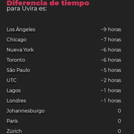
Diferencia de tiempo
para Uvira es:
Los Ángeles
−
9
horas
Chicago
−
7
horas
Nueva York
−
6
horas
Toronto
−
6
horas
São Paulo
−
5
horas
UTC
−
2
horas
Lagos
−
1
horas
Londres
−
1
horas
Johannesburgo
0
París
0
Zúrich
0