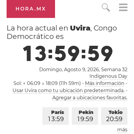
HORA.MX
La hora actual en
Uvira
, Congo
Democrático es
1
4
:
0
0
:
0
0
Domingo, Agosto 9, 2026,
Semana 32
Indigenous Day
Sol:
↑ 06:09 ↓ 18:09 (11h 59m)
-
Más información
-
Usar Uvira como tu ubicación predeterminada.
-
Agregar a ubicaciones favoritas.
París
Pekín
Tokio
1
4
:
0
0
2
0
:
0
0
2
1
:
0
0
más
Los Ángeles
Londres