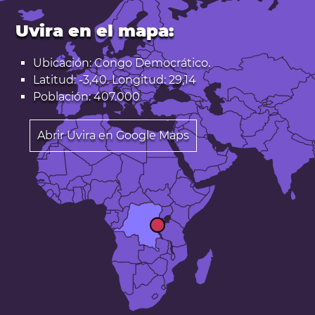
Uvira en el mapa:
Ubicación: Congo Democrático.
Latitud: -3,40. Longitud: 29,14
Población: 407.000
Abrir Uvira en Google Maps