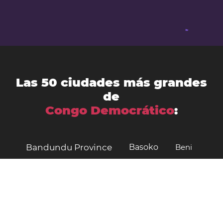
Las 50 ciudades más grandes
de
Congo Democrático
:
Bandundu Province
Basoko
Beni
Bukavu
Bukama
Bulungu
Butembo
Bumba
Bunia
Buta
Gandajika
Gbadolite
Gemena