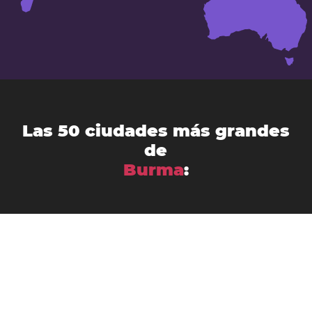
Las 50 ciudades más grandes
de
Burma
:
Bago
Bhamo
Bogale
Chauk
Dawei
Hinthada
Hpa-an
Kanbe
Kyaikkami
Kyaiklat
Kyaikto
Lashio
Kyaukse
Magway