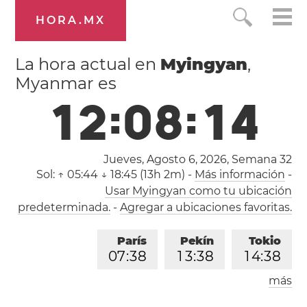
HORA.MX
La hora actual en
Myingyan
,
Myanmar es
1
2
:
0
8
:
1
4
Jueves, Agosto 6, 2026,
Semana 32
Sol:
↑ 05:44 ↓ 18:45 (13h 2m)
-
Más información
-
Usar Myingyan como tu ubicación
predeterminada.
-
Agregar a ubicaciones favoritas.
París
Pekín
Tokio
0
7
:
3
8
1
3
:
3
8
1
4
:
3
8
más
Los Ángeles
Londres
2
2
:
3
8
0
6
:
3
8