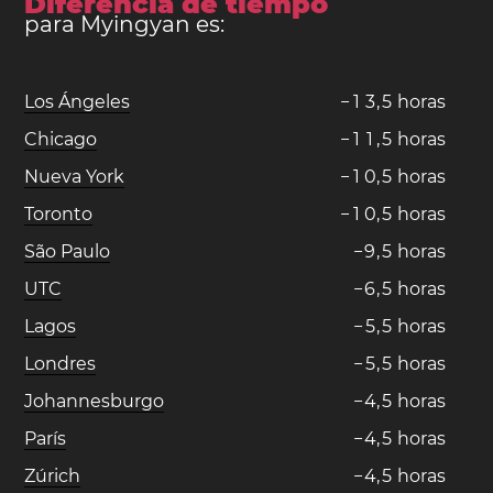
Diferencia de tiempo
para Myingyan es:
Los Ángeles
−
1
3
,
5
horas
Chicago
−
1
1
,
5
horas
Nueva York
−
1
0
,
5
horas
Toronto
−
1
0
,
5
horas
São Paulo
−
9
,
5
horas
UTC
−
6
,
5
horas
Lagos
−
5
,
5
horas
Londres
−
5
,
5
horas
Johannesburgo
−
4
,
5
horas
París
−
4
,
5
horas
Zúrich
−
4
,
5
horas