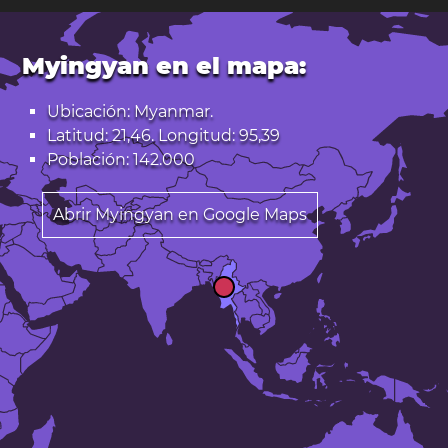
Myingyan en el mapa:
Ubicación: Myanmar.
Latitud: 21,46. Longitud: 95,39
Población: 142.000
Abrir Myingyan en Google Maps