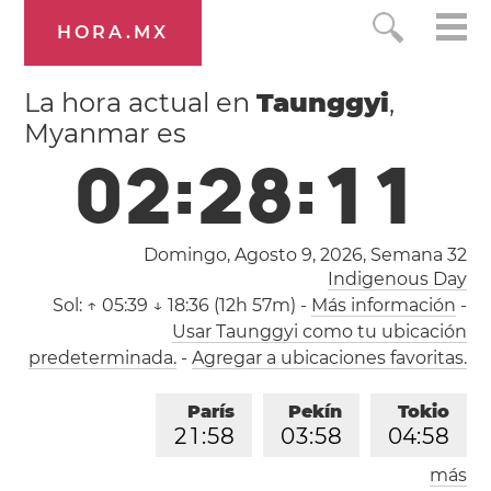
HORA.MX
La hora actual en
Taunggyi
,
Myanmar es
0
2
:
2
8
:
1
1
Domingo, Agosto 9, 2026,
Semana 32
Indigenous Day
Sol:
↑ 05:39 ↓ 18:36 (12h 57m)
-
Más información
-
Usar Taunggyi como tu ubicación
predeterminada.
-
Agregar a ubicaciones favoritas.
París
Pekín
Tokio
2
1
:
5
8
0
3
:
5
8
0
4
:
5
8
más
Los Ángeles
Londres