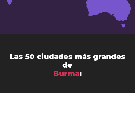
Las 50 ciudades más grandes
de
Burma
:
Bago
Bhamo
Bogale
Chauk
Dawei
Hinthada
Hpa-an
Kanbe
Kyaikkami
Kyaiklat
Kyaikto
Lashio
Kyaukse
Magway