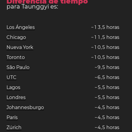
Diferencia de tiempo
para Taunggyi es:
Los Ángeles
−
1
3
,
5
horas
Chicago
−
1
1
,
5
horas
Nueva York
−
1
0
,
5
horas
Toronto
−
1
0
,
5
horas
São Paulo
−
9
,
5
horas
UTC
−
6
,
5
horas
Lagos
−
5
,
5
horas
Londres
−
5
,
5
horas
Johannesburgo
−
4
,
5
horas
París
−
4
,
5
horas
Zúrich
−
4
,
5
horas