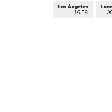
Los Ángeles
Lon
1
6
:
5
8
0