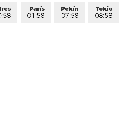
dres
París
Pekín
Tokio
0
:
5
8
0
1
:
5
8
0
7
:
5
8
0
8
:
5
8