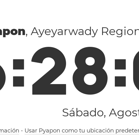
apon
, Ayeyarwady Regio
6
:
2
8
:
Sábado, Agost
rmación
-
Usar Pyapon como tu ubicación predete