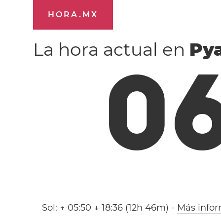
HORA.MX
La hora actual en
Py
0
Sol:
↑ 05:50 ↓ 18:36 (12h 46m)
-
Más info