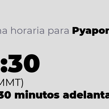
a horaria para
Pyapo
:30
MMT)
 30 minutos adelant