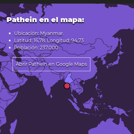
Pathein en el mapa:
Ubicación: Myanmar.
Latitud: 16,78. Longitud: 94,73
Población: 237.000
Abrir Pathein en Google Maps