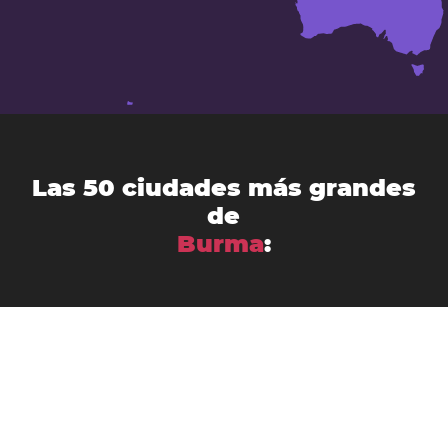
Las 50 ciudades más grandes
de
Burma
:
Bago
Bhamo
Bogale
Chauk
Dawei
Hinthada
Hpa-an
Kanbe
Kyaikkami
Kyaiklat
Kyaikto
Lashio
Kyaukse
Magway