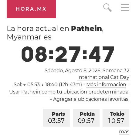
HORA.MX
La hora actual en
Pathein
,
Myanmar es
0
8
:
2
7
:
4
7
Sábado, Agosto 8, 2026,
Semana 32
International Cat Day
Sol:
↑ 05:53 ↓ 18:40 (12h 47m)
-
Más información
-
Usar Pathein como tu ubicación predeterminada.
-
Agregar a ubicaciones favoritas.
París
Pekín
Tokio
0
3
:
5
7
0
9
:
5
7
1
0
:
5
7
más
Los Ángeles
Londres