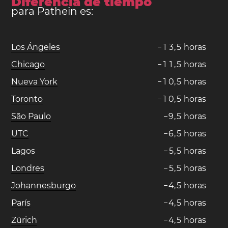
Diferencia de tiempo
para Pathein es:
Los Ángeles
−
1
3
,
5
horas
Chicago
−
1
1
,
5
horas
Nueva York
−
1
0
,
5
horas
Toronto
−
1
0
,
5
horas
São Paulo
−
9
,
5
horas
UTC
−
6
,
5
horas
Lagos
−
5
,
5
horas
Londres
−
5
,
5
horas
Johannesburgo
−
4
,
5
horas
París
−
4
,
5
horas
Zúrich
−
4
,
5
horas