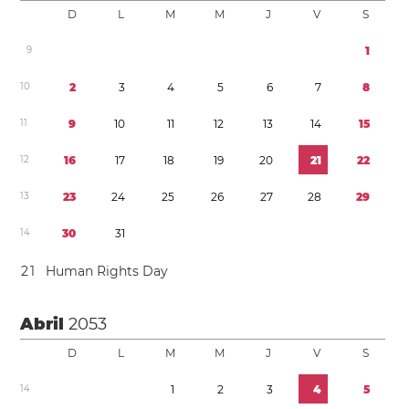
D
L
M
M
J
V
S
9
1
1
0
2
3
4
5
6
7
8
1
1
9
1
0
1
1
1
2
1
3
1
4
1
5
1
2
1
6
1
7
1
8
1
9
2
0
2
1
2
2
1
3
2
3
2
4
2
5
2
6
2
7
2
8
2
9
1
4
3
0
3
1
2
1
Human Rights Day
Abril
2053
D
L
M
M
J
V
S
1
4
1
2
3
4
5