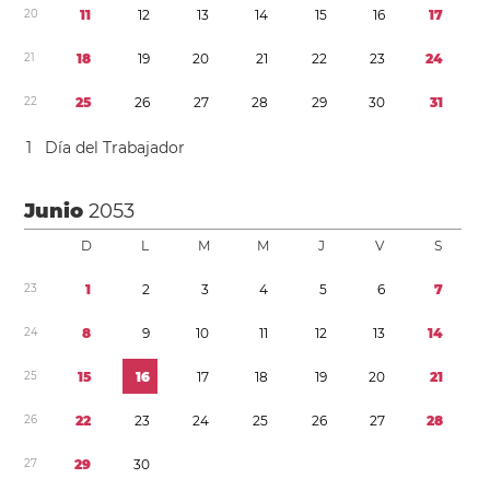
2
0
1
1
1
2
1
3
1
4
1
5
1
6
1
7
2
1
1
8
1
9
2
0
2
1
2
2
2
3
2
4
2
2
2
5
2
6
2
7
2
8
2
9
3
0
3
1
1
Día del Trabajador
Junio
2053
D
L
M
M
J
V
S
2
3
1
2
3
4
5
6
7
2
4
8
9
1
0
1
1
1
2
1
3
1
4
2
5
1
5
1
6
1
7
1
8
1
9
2
0
2
1
2
6
2
2
2
3
2
4
2
5
2
6
2
7
2
8
2
7
2
9
3
0