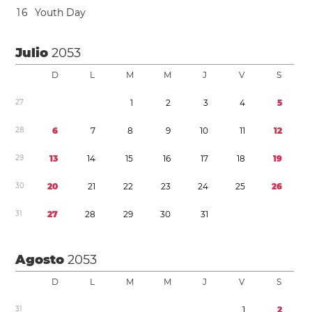
1
6
Youth Day
Julio
2053
D
L
M
M
J
V
S
2
7
1
2
3
4
5
2
8
6
7
8
9
1
0
1
1
1
2
2
9
1
3
1
4
1
5
1
6
1
7
1
8
1
9
3
0
2
0
2
1
2
2
2
3
2
4
2
5
2
6
3
1
2
7
2
8
2
9
3
0
3
1
Agosto
2053
D
L
M
M
J
V
S
3
1
1
2