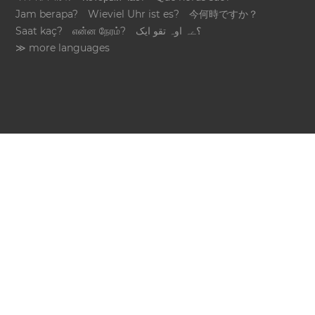
Jam berapa?
Wieviel Uhr ist es?
今何時ですか？
Saat kaç?
என்ன நேரம்?
؟ےہ اوہ تقو ایک
≫ more languages