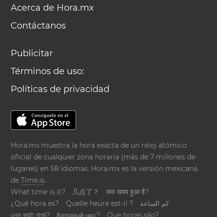
Acerca de Hora.mx
Contáctanos
Publicitar
Términos de uso:
Políticas de privacidad
Hora.mx muestra la hora exacta de un reloj atómico
oficial de cualquier zona horaria (más de 7 millones de
lugares) en 58 idiomas. Hora.mx es la versión mexicana
de
Time.is
.
What time is it?
几点了？
क्या समय हुआ है?
¿Qué hora es?
Quelle heure est-il ?
كم الساعة
এখন কয়টা বাজে?
Который час?
Que horas são?