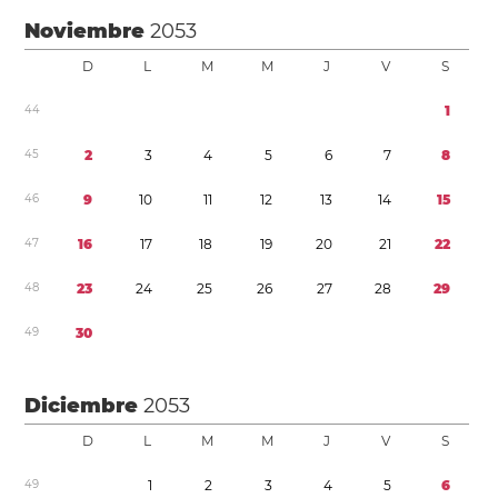
Noviembre
2053
D
L
M
M
J
V
S
4
4
1
4
5
2
3
4
5
6
7
8
4
6
9
1
0
1
1
1
2
1
3
1
4
1
5
4
7
1
6
1
7
1
8
1
9
2
0
2
1
2
2
4
8
2
3
2
4
2
5
2
6
2
7
2
8
2
9
4
9
3
0
Diciembre
2053
D
L
M
M
J
V
S
4
9
1
2
3
4
5
6