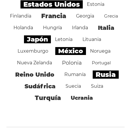
Estados Unidos
Estonia
Francia
Finlandia
Georgia
Grecia
Italia
Holanda
Hungría
Irlanda
Japón
Letonia
Lituania
México
Luxemburgo
Noruega
Polonia
Nueva Zelanda
Portugal
Rusia
Reino Unido
Rumanía
Sudáfrica
Suecia
Suiza
Turquía
Ucrania