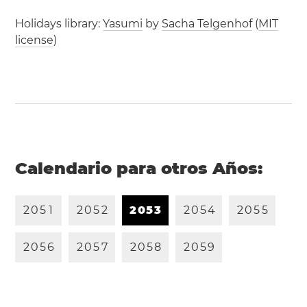
Holidays library:
Yasumi
by
Sacha Telgenhof
(
MIT
license
)
Calendario para otros Años:
2
0
5
1
2
0
5
2
2
0
5
3
2
0
5
4
2
0
5
5
2
0
5
6
2
0
5
7
2
0
5
8
2
0
5
9