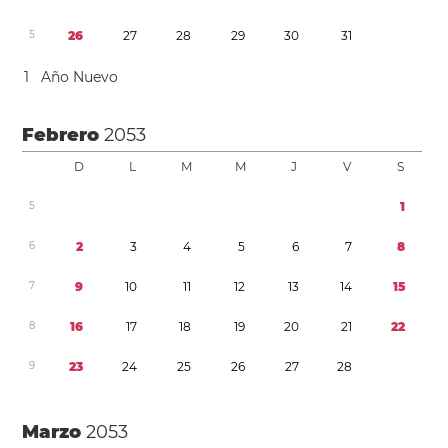
5
2
6
2
7
2
8
2
9
3
0
3
1
1
Año Nuevo
Febrero
2053
D
L
M
M
J
V
S
5
1
6
2
3
4
5
6
7
8
7
9
1
0
1
1
1
2
1
3
1
4
1
5
8
1
6
1
7
1
8
1
9
2
0
2
1
2
2
9
2
3
2
4
2
5
2
6
2
7
2
8
Marzo
2053