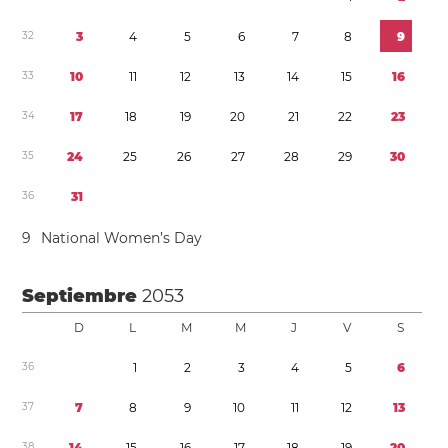
3
2
3
4
5
6
7
8
9
3
3
1
0
1
1
1
2
1
3
1
4
1
5
1
6
3
4
1
7
1
8
1
9
2
0
2
1
2
2
2
3
3
5
2
4
2
5
2
6
2
7
2
8
2
9
3
0
3
6
3
1
9
National Women’s Day
Septiembre
2053
D
L
M
M
J
V
S
3
6
1
2
3
4
5
6
3
7
7
8
9
1
0
1
1
1
2
1
3
3
8
1
4
1
5
1
6
1
7
1
8
1
9
2
0