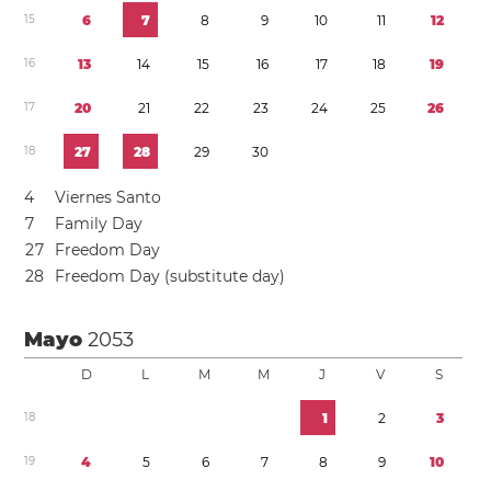
1
5
6
7
8
9
1
0
1
1
1
2
1
6
1
3
1
4
1
5
1
6
1
7
1
8
1
9
1
7
2
0
2
1
2
2
2
3
2
4
2
5
2
6
1
8
2
7
2
8
2
9
3
0
4
Viernes Santo
7
Family Day
2
7
Freedom Day
2
8
Freedom Day (substitute day)
Mayo
2053
D
L
M
M
J
V
S
1
8
1
2
3
1
9
4
5
6
7
8
9
1
0