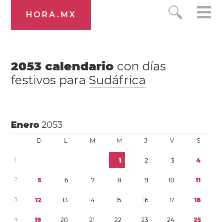
HORA.MX
2053
calendario
con días
festivos para
Sudáfrica
Enero
2053
D
L
M
M
J
V
S
1
1
2
3
4
2
5
6
7
8
9
1
0
1
1
3
1
2
1
3
1
4
1
5
1
6
1
7
1
8
4
1
9
2
0
2
1
2
2
2
3
2
4
2
5