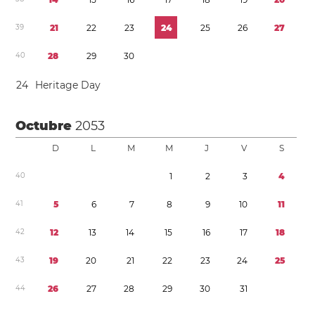
3
9
2
1
2
2
2
3
2
4
2
5
2
6
2
7
4
0
2
8
2
9
3
0
2
4
Heritage Day
Octubre
2053
D
L
M
M
J
V
S
4
0
1
2
3
4
4
1
5
6
7
8
9
1
0
1
1
4
2
1
2
1
3
1
4
1
5
1
6
1
7
1
8
4
3
1
9
2
0
2
1
2
2
2
3
2
4
2
5
4
4
2
6
2
7
2
8
2
9
3
0
3
1