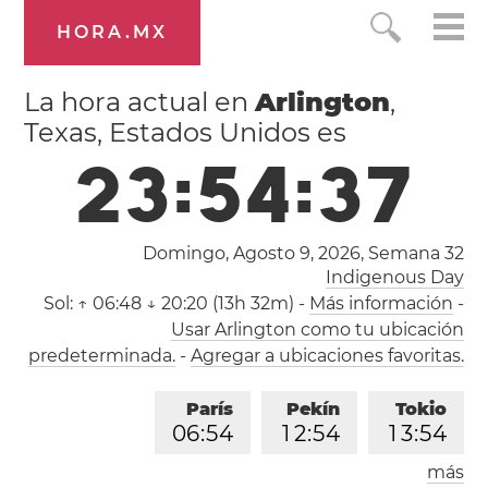
HORA.MX
La hora actual en
Arlington
,
Texas, Estados Unidos es
2
3
:
5
4
:
3
8
Domingo, Agosto 9, 2026,
Semana 32
Indigenous Day
Sol:
↑ 06:48 ↓ 20:20 (13h 32m)
-
Más información
-
Usar Arlington como tu ubicación
predeterminada.
-
Agregar a ubicaciones favoritas.
París
Pekín
Tokio
0
6
:
5
4
1
2
:
5
4
1
3
:
5
4
más
Los Ángeles
Londres