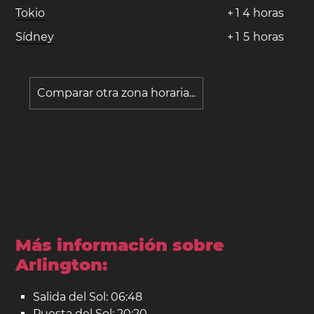
Tokio
+
1
4
horas
Sídney
+
1
5
horas
Comparar otra zona horaria...
Más información sobre
Arlington:
Salida del Sol: 06:48
Puesta del Sol: 20:20