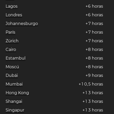
Lagos
+
6
horas
Londres
+
6
horas
Johannesburgo
+
7
horas
París
+
7
horas
Zúrich
+
7
horas
Cairo
+
8
horas
Estambul
+
8
horas
Moscú
+
8
horas
Dubái
+
9
horas
Mumbai
+
1
0
,
5
horas
Hong Kong
+
1
3
horas
Shangai
+
1
3
horas
Singapur
+
1
3
horas