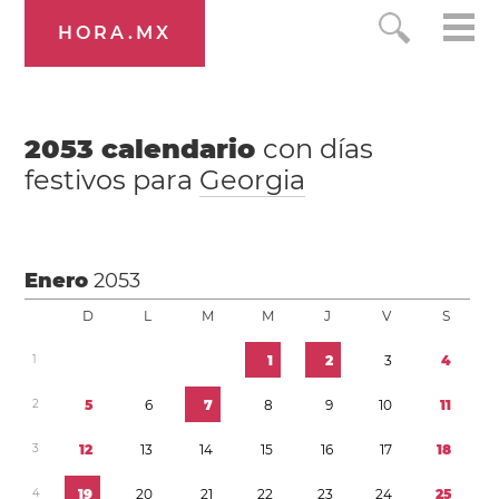
HORA.MX
2053
calendario
con días
festivos para
Georgia
Enero
2053
D
L
M
M
J
V
S
1
1
2
3
4
2
5
6
7
8
9
1
0
1
1
3
1
2
1
3
1
4
1
5
1
6
1
7
1
8
4
1
9
2
0
2
1
2
2
2
3
2
4
2
5