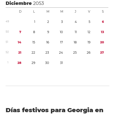
Diciembre
2053
D
L
M
M
J
V
S
4
9
1
2
3
4
5
6
5
0
7
8
9
1
0
1
1
1
2
1
3
5
1
1
4
1
5
1
6
1
7
1
8
1
9
2
0
5
2
2
1
2
2
2
3
2
4
2
5
2
6
2
7
1
2
8
2
9
3
0
3
1
Días festivos para Georgia en