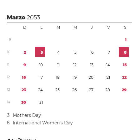
Marzo
2053
D
L
M
M
J
V
S
9
1
1
0
2
3
4
5
6
7
8
1
1
9
1
0
1
1
1
2
1
3
1
4
1
5
1
2
1
6
1
7
1
8
1
9
2
0
2
1
2
2
1
3
2
3
2
4
2
5
2
6
2
7
2
8
2
9
1
4
3
0
3
1
3
Mothers Day
8
International Women’s Day