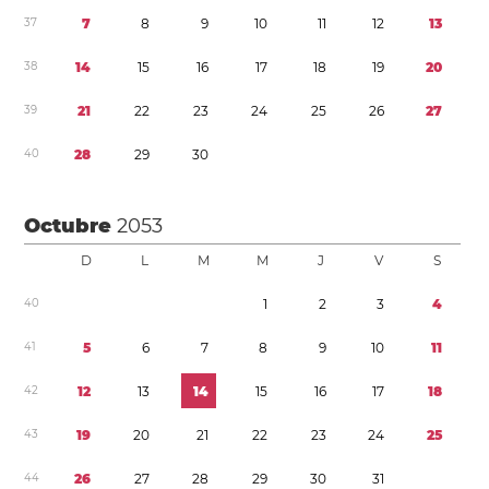
3
7
7
8
9
1
0
1
1
1
2
1
3
3
8
1
4
1
5
1
6
1
7
1
8
1
9
2
0
3
9
2
1
2
2
2
3
2
4
2
5
2
6
2
7
4
0
2
8
2
9
3
0
Octubre
2053
D
L
M
M
J
V
S
4
0
1
2
3
4
4
1
5
6
7
8
9
1
0
1
1
4
2
1
2
1
3
1
4
1
5
1
6
1
7
1
8
4
3
1
9
2
0
2
1
2
2
2
3
2
4
2
5
4
4
2
6
2
7
2
8
2
9
3
0
3
1