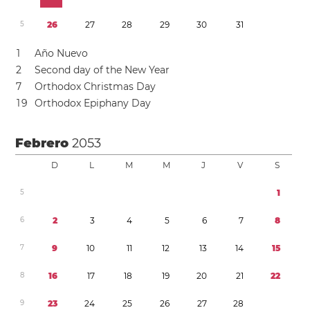
5
2
6
2
7
2
8
2
9
3
0
3
1
1
Año Nuevo
2
Second day of the New Year
7
Orthodox Christmas Day
1
9
Orthodox Epiphany Day
Febrero
2053
D
L
M
M
J
V
S
5
1
6
2
3
4
5
6
7
8
7
9
1
0
1
1
1
2
1
3
1
4
1
5
8
1
6
1
7
1
8
1
9
2
0
2
1
2
2
9
2
3
2
4
2
5
2
6
2
7
2
8