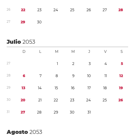
2
6
2
2
2
3
2
4
2
5
2
6
2
7
2
8
2
7
2
9
3
0
Julio
2053
D
L
M
M
J
V
S
2
7
1
2
3
4
5
2
8
6
7
8
9
1
0
1
1
1
2
2
9
1
3
1
4
1
5
1
6
1
7
1
8
1
9
3
0
2
0
2
1
2
2
2
3
2
4
2
5
2
6
3
1
2
7
2
8
2
9
3
0
3
1
Agosto
2053