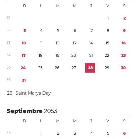
D
L
M
M
J
V
S
3
1
1
2
3
2
3
4
5
6
7
8
9
3
3
1
0
1
1
1
2
1
3
1
4
1
5
1
6
3
4
1
7
1
8
1
9
2
0
2
1
2
2
2
3
3
5
2
4
2
5
2
6
2
7
2
8
2
9
3
0
3
6
3
1
2
8
Saint Marys Day
Septiembre
2053
D
L
M
M
J
V
S
3
6
1
2
3
4
5
6