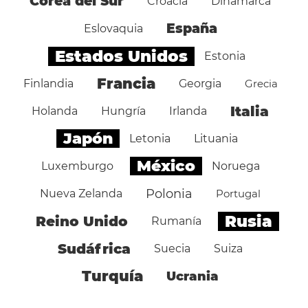
Corea del Sur
Croacia
Dinamarca
España
Eslovaquia
Estados Unidos
Estonia
Francia
Finlandia
Georgia
Grecia
Italia
Holanda
Hungría
Irlanda
Japón
Letonia
Lituania
México
Luxemburgo
Noruega
Polonia
Nueva Zelanda
Portugal
Rusia
Reino Unido
Rumanía
Sudáfrica
Suecia
Suiza
Turquía
Ucrania