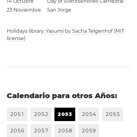
14 Octubre
Day of Svetitskhoveli Cathedral
23 Noviembre
San Jorge
Holidays library:
Yasumi
by
Sacha Telgenhof
(
MIT
license
)
Calendario para otros Años:
2
0
5
1
2
0
5
2
2
0
5
3
2
0
5
4
2
0
5
5
2
0
5
6
2
0
5
7
2
0
5
8
2
0
5
9