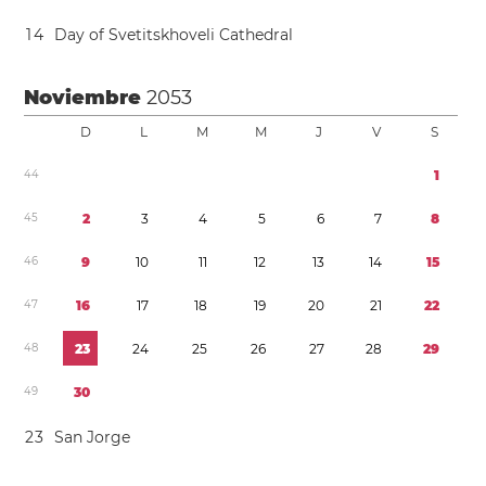
1
4
Day of Svetitskhoveli Cathedral
Noviembre
2053
D
L
M
M
J
V
S
4
4
1
4
5
2
3
4
5
6
7
8
4
6
9
1
0
1
1
1
2
1
3
1
4
1
5
4
7
1
6
1
7
1
8
1
9
2
0
2
1
2
2
4
8
2
3
2
4
2
5
2
6
2
7
2
8
2
9
4
9
3
0
2
3
San Jorge