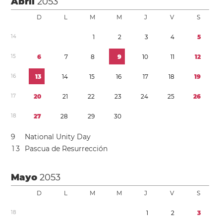
Abril
2053
D
L
M
M
J
V
S
1
4
1
2
3
4
5
1
5
6
7
8
9
1
0
1
1
1
2
1
6
1
3
1
4
1
5
1
6
1
7
1
8
1
9
1
7
2
0
2
1
2
2
2
3
2
4
2
5
2
6
1
8
2
7
2
8
2
9
3
0
9
National Unity Day
1
3
Pascua de Resurrección
Mayo
2053
D
L
M
M
J
V
S
1
8
1
2
3