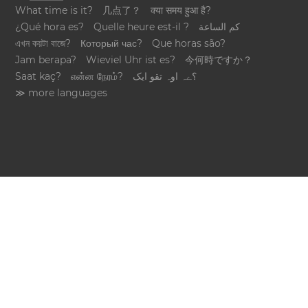
What time is it?
几点了？
क्या समय हुआ है?
¿Qué hora es?
Quelle heure est-il ?
كم الساعة
এখন কয়টা বাজে?
Который час?
Que horas são?
Jam berapa?
Wieviel Uhr ist es?
今何時ですか？
Saat kaç?
என்ன நேரம்?
؟ےہ اوہ تقو ایک
≫ more languages