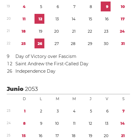
1
9
4
5
6
7
8
9
1
0
2
0
1
1
1
2
1
3
1
4
1
5
1
6
1
7
2
1
1
8
1
9
2
0
2
1
2
2
2
3
2
4
2
2
2
5
2
6
2
7
2
8
2
9
3
0
3
1
9
Day of Victory over Fascism
1
2
Saint Andrew the First-Called Day
2
6
Independence Day
Junio
2053
D
L
M
M
J
V
S
2
3
1
2
3
4
5
6
7
2
4
8
9
1
0
1
1
1
2
1
3
1
4
2
5
1
5
1
6
1
7
1
8
1
9
2
0
2
1