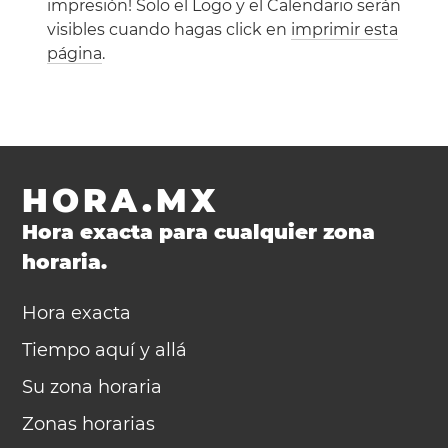
impresión! Solo el Logo y el Calendario serán
visibles cuando hagas click en
imprimir esta
página
.
HORA.MX
Hora exacta para cualquier zona
horaria.
Hora exacta
Tiempo aquí y allá
Su zona horaria
Zonas horarias