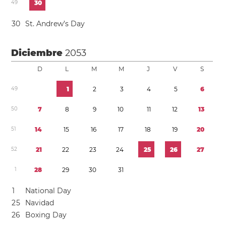
4
9
3
0
3
0
St. Andrew’s Day
Diciembre
2053
D
L
M
M
J
V
S
4
9
1
2
3
4
5
6
5
0
7
8
9
1
0
1
1
1
2
1
3
5
1
1
4
1
5
1
6
1
7
1
8
1
9
2
0
5
2
2
1
2
2
2
3
2
4
2
5
2
6
2
7
1
2
8
2
9
3
0
3
1
1
National Day
2
5
Navidad
2
6
Boxing Day