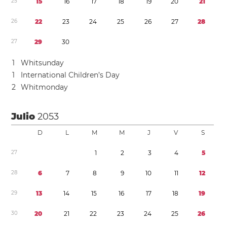
2
5
1
5
1
6
1
7
1
8
1
9
2
0
2
1
2
6
2
2
2
3
2
4
2
5
2
6
2
7
2
8
2
7
2
9
3
0
1
Whitsunday
1
International Children’s Day
2
Whitmonday
Julio
2053
D
L
M
M
J
V
S
2
7
1
2
3
4
5
2
8
6
7
8
9
1
0
1
1
1
2
2
9
1
3
1
4
1
5
1
6
1
7
1
8
1
9
3
0
2
0
2
1
2
2
2
3
2
4
2
5
2
6