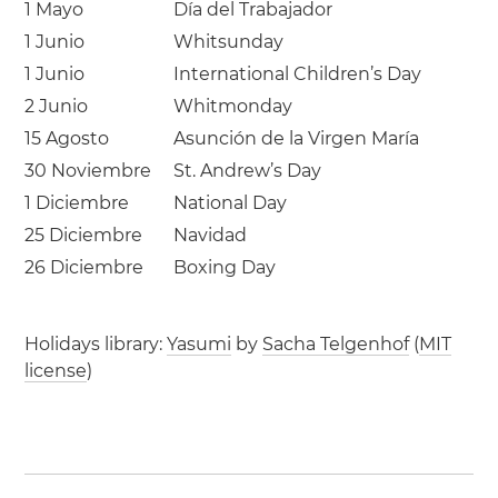
1 Mayo
Día del Trabajador
1 Junio
Whitsunday
1 Junio
International Children’s Day
2 Junio
Whitmonday
15 Agosto
Asunción de la Virgen María
30 Noviembre
St. Andrew’s Day
1 Diciembre
National Day
25 Diciembre
Navidad
26 Diciembre
Boxing Day
Holidays library:
Yasumi
by
Sacha Telgenhof
(
MIT
license
)