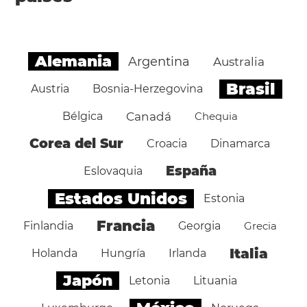
Alemania
Argentina
Australia
Brasil
Austria
Bosnia-Herzegovina
Bélgica
Canadá
Chequia
Corea del Sur
Croacia
Dinamarca
España
Eslovaquia
Estados Unidos
Estonia
Francia
Finlandia
Georgia
Grecia
Italia
Holanda
Hungría
Irlanda
Japón
Letonia
Lituania