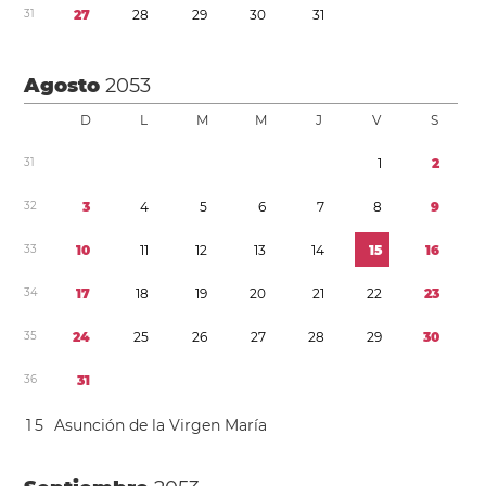
3
1
2
7
2
8
2
9
3
0
3
1
Agosto
2053
D
L
M
M
J
V
S
3
1
1
2
3
2
3
4
5
6
7
8
9
3
3
1
0
1
1
1
2
1
3
1
4
1
5
1
6
3
4
1
7
1
8
1
9
2
0
2
1
2
2
2
3
3
5
2
4
2
5
2
6
2
7
2
8
2
9
3
0
3
6
3
1
1
5
Asunción de la Virgen María