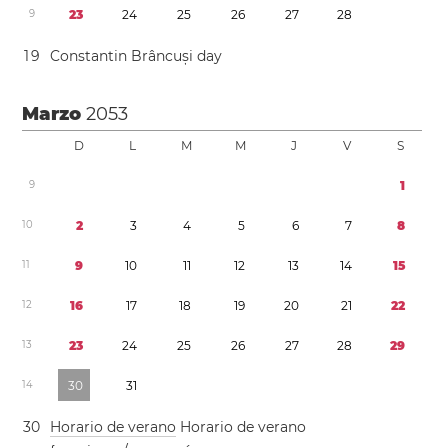
9
2
3
2
4
2
5
2
6
2
7
2
8
1
9
Constantin Brâncuși day
Marzo
2053
D
L
M
M
J
V
S
9
1
1
0
2
3
4
5
6
7
8
1
1
9
1
0
1
1
1
2
1
3
1
4
1
5
1
2
1
6
1
7
1
8
1
9
2
0
2
1
2
2
1
3
2
3
2
4
2
5
2
6
2
7
2
8
2
9
1
4
3
0
3
1
3
0
Horario de verano
Horario de verano