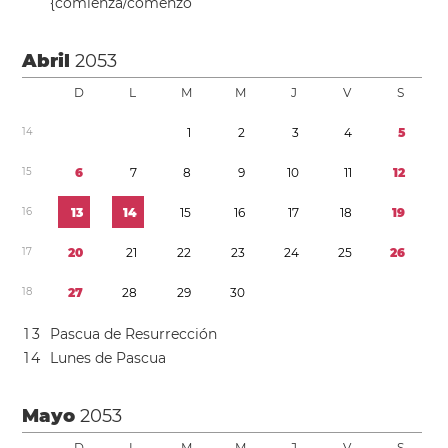
{comienza/comenzó
Abril
2053
D
L
M
M
J
V
S
1
4
1
2
3
4
5
1
5
6
7
8
9
1
0
1
1
1
2
1
6
1
3
1
4
1
5
1
6
1
7
1
8
1
9
1
7
2
0
2
1
2
2
2
3
2
4
2
5
2
6
1
8
2
7
2
8
2
9
3
0
1
3
Pascua de Resurrección
1
4
Lunes de Pascua
Mayo
2053
D
L
M
M
J
V
S