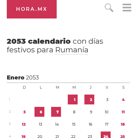
HORA.MX
2053
calendario
con días
festivos para
Rumanía
Enero
2053
D
L
M
M
J
V
S
1
1
2
3
4
2
5
6
7
8
9
1
0
1
1
3
1
2
1
3
1
4
1
5
1
6
1
7
1
8
4
1
9
2
0
2
1
2
2
2
3
2
4
2
5