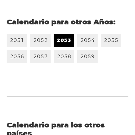
Calendario para otros Años:
2
0
5
1
2
0
5
2
2
0
5
3
2
0
5
4
2
0
5
5
2
0
5
6
2
0
5
7
2
0
5
8
2
0
5
9
Calendario para los otros
países