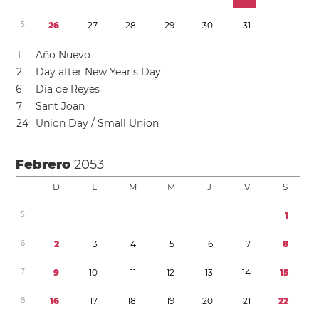
5
2
6
2
7
2
8
2
9
3
0
3
1
1
Año Nuevo
2
Day after New Year’s Day
6
Día de Reyes
7
Sant Joan
2
4
Union Day / Small Union
Febrero
2053
D
L
M
M
J
V
S
5
1
6
2
3
4
5
6
7
8
7
9
1
0
1
1
1
2
1
3
1
4
1
5
8
1
6
1
7
1
8
1
9
2
0
2
1
2
2