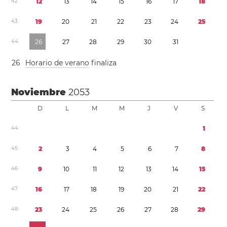
4
2
1
2
1
3
1
4
1
5
1
6
1
7
1
8
4
3
1
9
2
0
2
1
2
2
2
3
2
4
2
5
4
4
2
6
2
7
2
8
2
9
3
0
3
1
2
6
Horario de verano
finaliza
Noviembre
2053
D
L
M
M
J
V
S
4
4
1
4
5
2
3
4
5
6
7
8
4
6
9
1
0
1
1
1
2
1
3
1
4
1
5
4
7
1
6
1
7
1
8
1
9
2
0
2
1
2
2
4
8
2
3
2
4
2
5
2
6
2
7
2
8
2
9