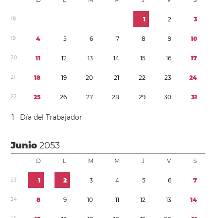
1
8
1
2
3
1
9
4
5
6
7
8
9
1
0
2
0
1
1
1
2
1
3
1
4
1
5
1
6
1
7
2
1
1
8
1
9
2
0
2
1
2
2
2
3
2
4
2
2
2
5
2
6
2
7
2
8
2
9
3
0
3
1
1
Día del Trabajador
Junio
2053
D
L
M
M
J
V
S
2
3
1
2
3
4
5
6
7
2
4
8
9
1
0
1
1
1
2
1
3
1
4