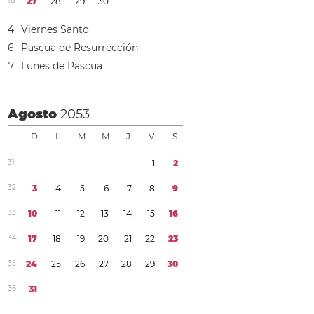
1
8
2
7
2
8
2
9
3
0
4
Viernes Santo
6
Pascua de Resurrección
7
Lunes de Pascua
Agosto
2053
D
L
M
M
J
V
S
3
1
1
2
3
2
3
4
5
6
7
8
9
3
3
1
0
1
1
1
2
1
3
1
4
1
5
1
6
3
4
1
7
1
8
1
9
2
0
2
1
2
2
2
3
3
5
2
4
2
5
2
6
2
7
2
8
2
9
3
0
3
6
3
1