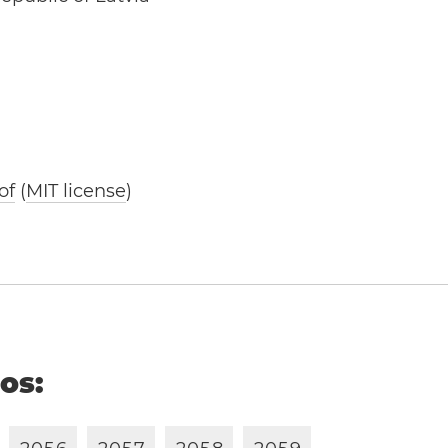
of
(
MIT license
)
ños: