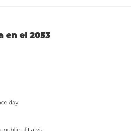
a en el 2053
nce day
epublic of Latvia