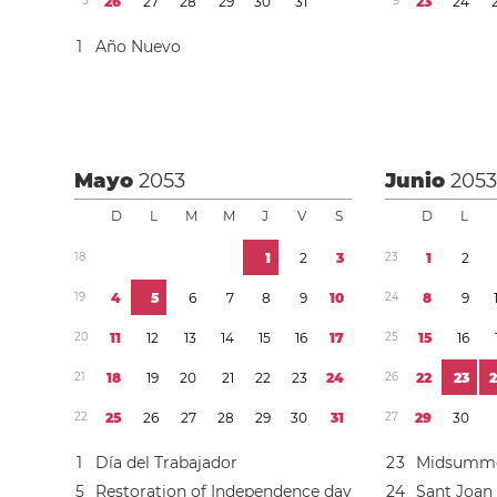
5
2
6
2
7
2
8
2
9
3
0
3
1
9
2
3
2
4
1
Año Nuevo
Mayo
2053
Junio
205
D
L
M
M
J
V
S
D
L
1
8
1
2
3
2
3
1
2
1
9
4
5
6
7
8
9
1
0
2
4
8
9
2
0
1
1
1
2
1
3
1
4
1
5
1
6
1
7
2
5
1
5
1
6
2
1
1
8
1
9
2
0
2
1
2
2
2
3
2
4
2
6
2
2
2
3
2
2
2
5
2
6
2
7
2
8
2
9
3
0
3
1
2
7
2
9
3
0
1
Día del Trabajador
2
3
Midsumme
5
Restoration of Independence day
2
4
Sant Joan