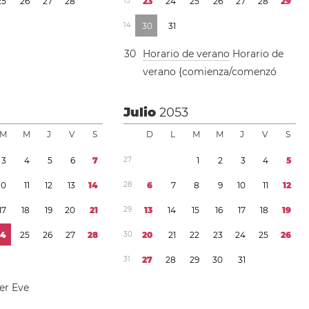
2
5
2
6
2
7
2
8
1
3
2
3
2
4
2
5
2
6
2
7
2
8
2
9
1
4
3
0
3
1
3
0
Horario de verano
Horario de
verano {comienza/comenzó
3
Julio
2053
M
M
J
V
S
D
L
M
M
J
V
S
3
4
5
6
7
2
7
1
2
3
4
5
1
0
1
1
1
2
1
3
1
4
2
8
6
7
8
9
1
0
1
1
1
2
1
7
1
8
1
9
2
0
2
1
2
9
1
3
1
4
1
5
1
6
1
7
1
8
1
9
2
4
2
5
2
6
2
7
2
8
3
0
2
0
2
1
2
2
2
3
2
4
2
5
2
6
3
1
2
7
2
8
2
9
3
0
3
1
r Eve