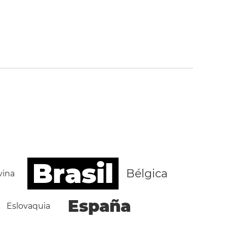
Brasil
Bélgica
vina
España
Eslovaquia