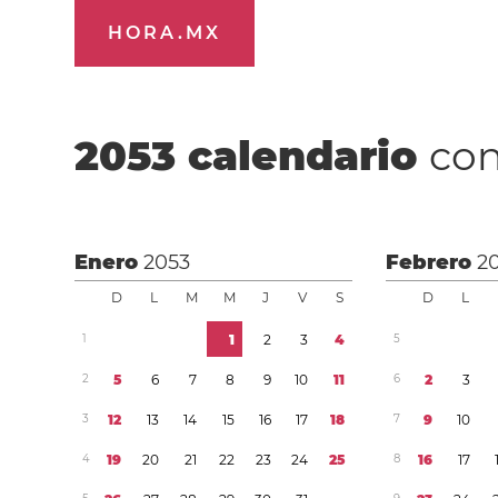
HORA.MX
2053
calendario
con
Enero
2053
Febrero
2
D
L
M
M
J
V
S
D
L
1
1
2
3
4
5
2
5
6
7
8
9
1
0
1
1
6
2
3
3
1
2
1
3
1
4
1
5
1
6
1
7
1
8
7
9
1
0
4
1
9
2
0
2
1
2
2
2
3
2
4
2
5
8
1
6
1
7