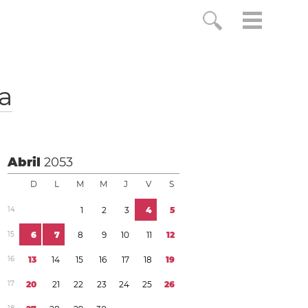
a
Abril
2053
D
L
M
M
J
V
S
1
4
1
2
3
4
5
1
5
6
7
8
9
1
0
1
1
1
2
1
6
1
3
1
4
1
5
1
6
1
7
1
8
1
9
1
7
2
0
2
1
2
2
2
3
2
4
2
5
2
6