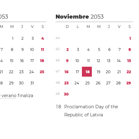
053
Noviembre
2053
M
M
J
V
S
D
L
M
M
J
V
S
1
2
3
4
4
4
1
7
8
9
1
0
1
1
4
5
2
3
4
5
6
7
8
1
4
1
5
1
6
1
7
1
8
4
6
9
1
0
1
1
1
2
1
3
1
4
1
5
2
1
2
2
2
3
2
4
2
5
4
7
1
6
1
7
1
8
1
9
2
0
2
1
2
2
2
8
2
9
3
0
3
1
4
8
2
3
2
4
2
5
2
6
2
7
2
8
2
9
4
9
3
0
e verano
finaliza
1
8
Proclamation Day of the
Republic of Latvia