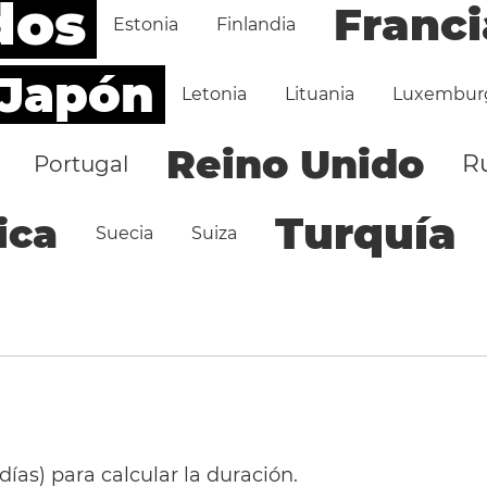
dos
Franci
Estonia
Finlandia
Japón
Letonia
Lituania
Luxembur
Reino Unido
R
Portugal
Turquía
ica
Suecia
Suiza
 días) para calcular la duración.