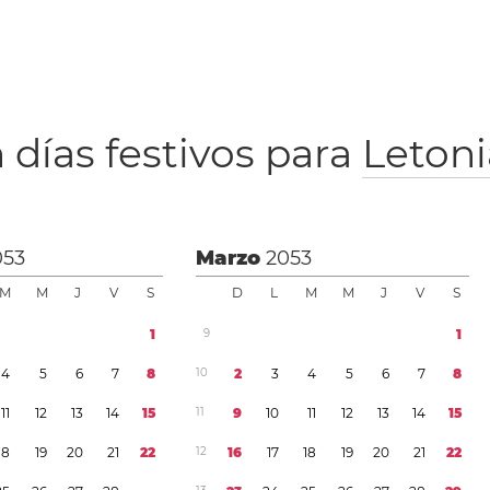
 días festivos para
Letoni
053
Marzo
2053
M
M
J
V
S
D
L
M
M
J
V
S
1
9
1
4
5
6
7
8
1
0
2
3
4
5
6
7
8
1
1
1
2
1
3
1
4
1
5
1
1
9
1
0
1
1
1
2
1
3
1
4
1
5
1
8
1
9
2
0
2
1
2
2
1
2
1
6
1
7
1
8
1
9
2
0
2
1
2
2