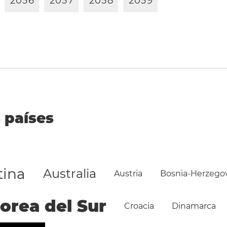
2
0
5
6
2
0
5
7
2
0
5
8
2
0
5
9
 países
tina
Australia
Austria
Bosnia-Herzego
orea del Sur
Croacia
Dinamarca