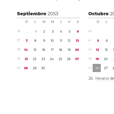
Septiembre
2053
Octubre
2
D
L
M
M
J
V
S
D
L
3
6
1
2
3
4
5
6
4
0
3
7
7
8
9
1
0
1
1
1
2
1
3
4
1
5
6
3
8
1
4
1
5
1
6
1
7
1
8
1
9
2
0
4
2
1
2
1
3
3
9
2
1
2
2
2
3
2
4
2
5
2
6
2
7
4
3
1
9
2
0
4
0
2
8
2
9
3
0
4
4
2
6
2
7
2
6
Horario d