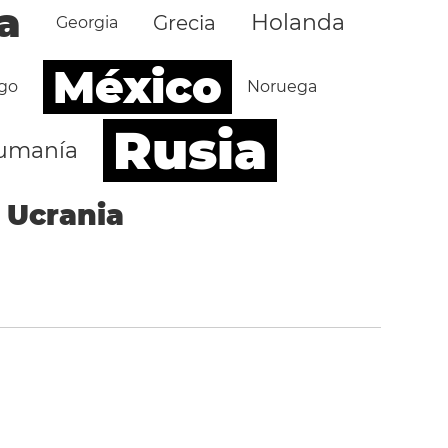
a
Holanda
Grecia
Georgia
México
go
Noruega
Rusia
umanía
Ucrania