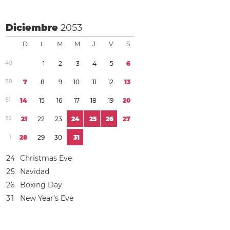
Diciembre
2053
D
L
M
M
J
V
S
4
9
1
2
3
4
5
6
5
0
7
8
9
1
0
1
1
1
2
1
3
5
1
1
4
1
5
1
6
1
7
1
8
1
9
2
0
5
2
2
1
2
2
2
3
2
4
2
5
2
6
2
7
1
2
8
2
9
3
0
3
1
2
4
Christmas Eve
2
5
Navidad
2
6
Boxing Day
3
1
New Year’s Eve