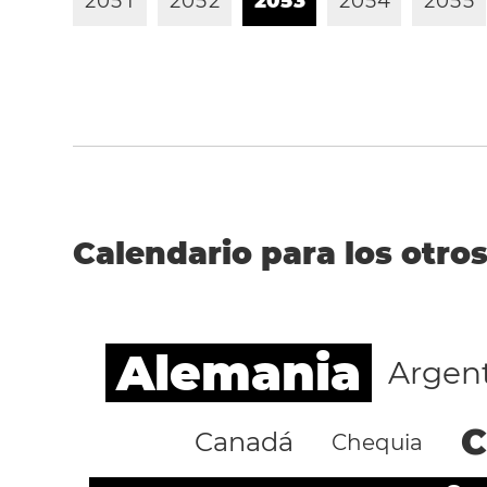
2
0
5
1
2
0
5
2
2
0
5
3
2
0
5
4
2
0
5
5
Calendario para los otros
Alemania
Argen
C
Canadá
Chequia