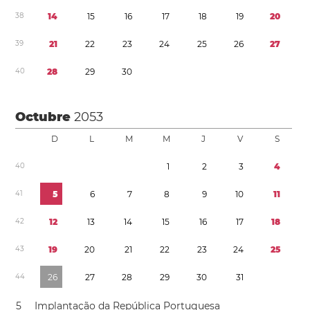
3
8
1
4
1
5
1
6
1
7
1
8
1
9
2
0
3
9
2
1
2
2
2
3
2
4
2
5
2
6
2
7
4
0
2
8
2
9
3
0
Octubre
2053
D
L
M
M
J
V
S
4
0
1
2
3
4
4
1
5
6
7
8
9
1
0
1
1
4
2
1
2
1
3
1
4
1
5
1
6
1
7
1
8
4
3
1
9
2
0
2
1
2
2
2
3
2
4
2
5
4
4
2
6
2
7
2
8
2
9
3
0
3
1
5
Implantação da República Portuguesa