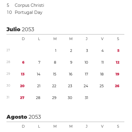
5
Corpus Christi
1
0
Portugal Day
Julio
2053
D
L
M
M
J
V
S
2
7
1
2
3
4
5
2
8
6
7
8
9
1
0
1
1
1
2
2
9
1
3
1
4
1
5
1
6
1
7
1
8
1
9
3
0
2
0
2
1
2
2
2
3
2
4
2
5
2
6
3
1
2
7
2
8
2
9
3
0
3
1
Agosto
2053
D
L
M
M
J
V
S