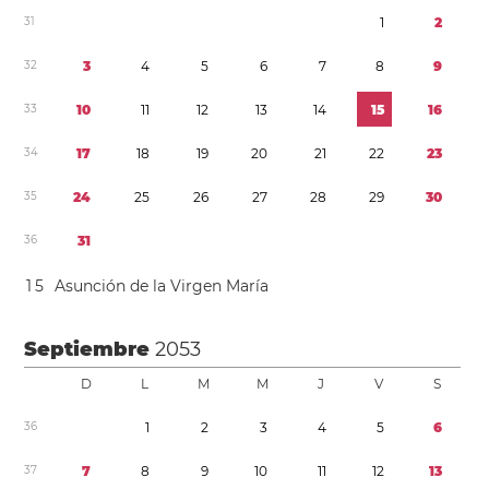
3
1
1
2
3
2
3
4
5
6
7
8
9
3
3
1
0
1
1
1
2
1
3
1
4
1
5
1
6
3
4
1
7
1
8
1
9
2
0
2
1
2
2
2
3
3
5
2
4
2
5
2
6
2
7
2
8
2
9
3
0
3
6
3
1
1
5
Asunción de la Virgen María
Septiembre
2053
D
L
M
M
J
V
S
3
6
1
2
3
4
5
6
3
7
7
8
9
1
0
1
1
1
2
1
3