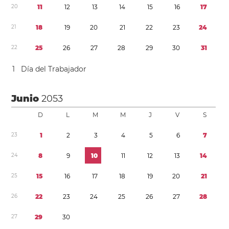
2
0
1
1
1
2
1
3
1
4
1
5
1
6
1
7
2
1
1
8
1
9
2
0
2
1
2
2
2
3
2
4
2
2
2
5
2
6
2
7
2
8
2
9
3
0
3
1
1
Día del Trabajador
Junio
2053
D
L
M
M
J
V
S
2
3
1
2
3
4
5
6
7
2
4
8
9
1
0
1
1
1
2
1
3
1
4
2
5
1
5
1
6
1
7
1
8
1
9
2
0
2
1
2
6
2
2
2
3
2
4
2
5
2
6
2
7
2
8
2
7
2
9
3
0