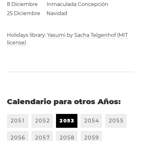
8 Diciembre
Inmaculada Concepción
25 Diciembre
Navidad
Holidays library:
Yasumi
by
Sacha Telgenhof
(
MIT
license
)
Calendario para otros Años:
2
0
5
1
2
0
5
2
2
0
5
3
2
0
5
4
2
0
5
5
2
0
5
6
2
0
5
7
2
0
5
8
2
0
5
9