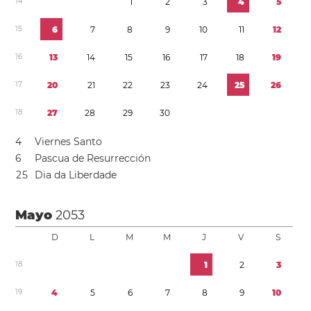
1
4
1
2
3
4
5
1
5
6
7
8
9
1
0
1
1
1
2
1
6
1
3
1
4
1
5
1
6
1
7
1
8
1
9
1
7
2
0
2
1
2
2
2
3
2
4
2
5
2
6
1
8
2
7
2
8
2
9
3
0
4
Viernes Santo
6
Pascua de Resurrección
2
5
Dia da Liberdade
Mayo
2053
D
L
M
M
J
V
S
1
8
1
2
3
1
9
4
5
6
7
8
9
1
0