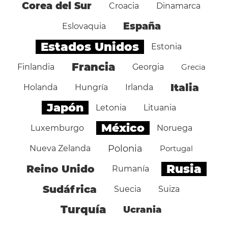
Corea del Sur
Croacia
Dinamarca
España
Eslovaquia
Estados Unidos
Estonia
Francia
Finlandia
Georgia
Grecia
Italia
Holanda
Hungría
Irlanda
Japón
Letonia
Lituania
México
Luxemburgo
Noruega
Polonia
Nueva Zelanda
Portugal
Rusia
Reino Unido
Rumanía
Sudáfrica
Suecia
Suiza
Turquía
Ucrania