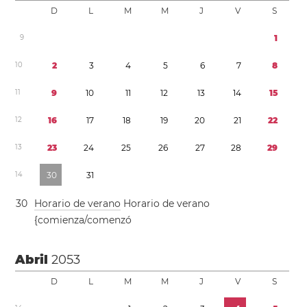
D
L
M
M
J
V
S
9
1
1
0
2
3
4
5
6
7
8
1
1
9
1
0
1
1
1
2
1
3
1
4
1
5
1
2
1
6
1
7
1
8
1
9
2
0
2
1
2
2
1
3
2
3
2
4
2
5
2
6
2
7
2
8
2
9
1
4
3
0
3
1
3
0
Horario de verano
Horario de verano
{comienza/comenzó
Abril
2053
D
L
M
M
J
V
S