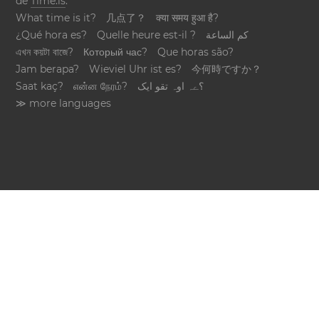
de
Time.is
.
What time is it?
几点了？
क्या समय हुआ है?
¿Qué hora es?
Quelle heure est-il ?
كم الساعة
এখন কয়টা বাজে?
Который час?
Que horas são?
Jam berapa?
Wieviel Uhr ist es?
今何時ですか？
Saat kaç?
என்ன நேரம்?
؟ےہ اوہ تقو ایک
≫ more languages