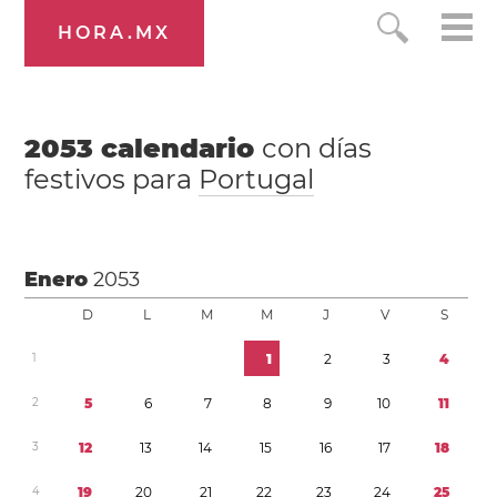
HORA.MX
2053
calendario
con días
festivos para
Portugal
Enero
2053
D
L
M
M
J
V
S
1
1
2
3
4
2
5
6
7
8
9
1
0
1
1
3
1
2
1
3
1
4
1
5
1
6
1
7
1
8
4
1
9
2
0
2
1
2
2
2
3
2
4
2
5