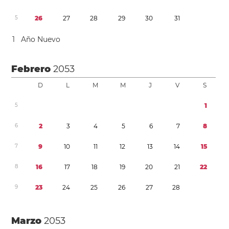
5
2
6
2
7
2
8
2
9
3
0
3
1
1
Año Nuevo
Febrero
2053
D
L
M
M
J
V
S
5
1
6
2
3
4
5
6
7
8
7
9
1
0
1
1
1
2
1
3
1
4
1
5
8
1
6
1
7
1
8
1
9
2
0
2
1
2
2
9
2
3
2
4
2
5
2
6
2
7
2
8
Marzo
2053