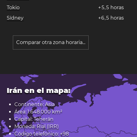
Tokio
+
5
,
5
horas
Sídney
+
6
,
5
horas
Comparar otra zona horaria...
Irán en el mapa:
Continente: Asia
Área: 1.648.000 km²
Capital:
Teherán
Moneda:
Rial (IRR)
Código telefónico: +98