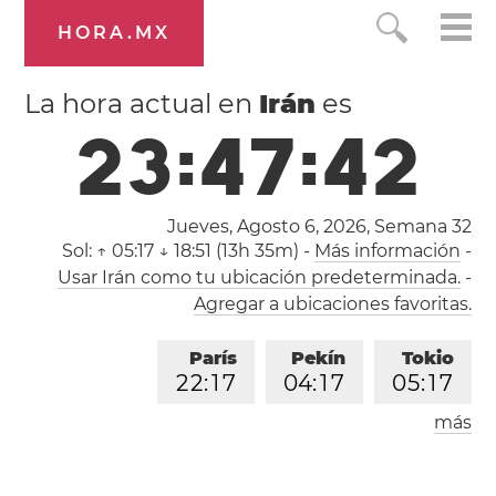
HORA.MX
La hora actual en
Irán
es
2
3
:
4
7
:
4
3
Jueves, Agosto 6, 2026,
Semana 32
Sol:
↑ 05:17 ↓ 18:51 (13h 35m)
-
Más información
-
Usar Irán como tu ubicación predeterminada.
-
Agregar a ubicaciones favoritas.
París
Pekín
Tokio
2
2
:
1
7
0
4
:
1
7
0
5
:
1
7
más
Los Ángeles
Londres
1
3
:
1
7
2
1
:
1
7