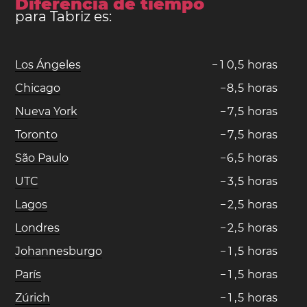
Diferencia de tiempo
para Tabriz es:
Los Ángeles
−
1
0
,
5
horas
Chicago
−
8
,
5
horas
Nueva York
−
7
,
5
horas
Toronto
−
7
,
5
horas
São Paulo
−
6
,
5
horas
UTC
−
3
,
5
horas
Lagos
−
2
,
5
horas
Londres
−
2
,
5
horas
Johannesburgo
−
1
,
5
horas
París
−
1
,
5
horas
Zúrich
−
1
,
5
horas