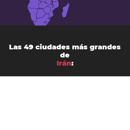
Las 49 ciudades más grandes
de
Irán
:
Ahvaz
Arak
Abadán
Ardabil
Babol
Bandar Abbás
Birjand
Bushehr
Bojnourd
Borūjerd
Hamadan
Būkān
Gorgan