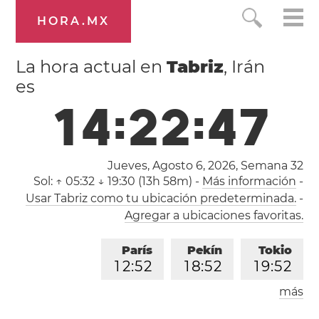
HORA.MX
La hora actual en
Tabriz
, Irán
es
1
4
:
2
2
:
4
7
Jueves, Agosto 6, 2026,
Semana 32
Sol:
↑ 05:32 ↓ 19:30 (13h 58m)
-
Más información
-
Usar Tabriz como tu ubicación predeterminada.
-
Agregar a ubicaciones favoritas.
París
Pekín
Tokio
1
2
:
5
2
1
8
:
5
2
1
9
:
5
2
más
Los Ángeles
Londres
0
3
:
5
2
1
1
:
5
2