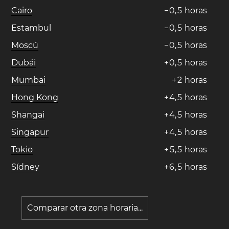
Cairo
−
0
,
5
horas
Estambul
−
0
,
5
horas
Moscú
−
0
,
5
horas
Dubái
+
0
,
5
horas
Mumbai
+
2
horas
Hong Kong
+
4
,
5
horas
Shangai
+
4
,
5
horas
Singapur
+
4
,
5
horas
Tokio
+
5
,
5
horas
Sídney
+
6
,
5
horas
Comparar otra zona horaria...