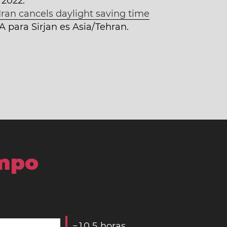
 2022.
Iran cancels daylight saving time
A para Sirjan es Asia/Tehran.
empo
−
1
0
,
5
horas