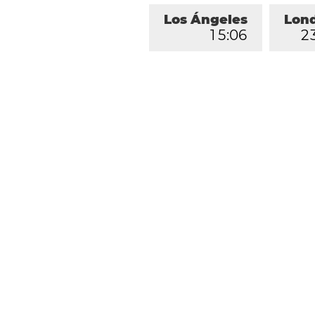
Los Ángeles
Lon
1
5
:
0
6
2