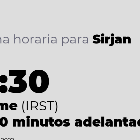
a horaria para
Sirjan
:30
ime
(IRST)
30 minutos adelant