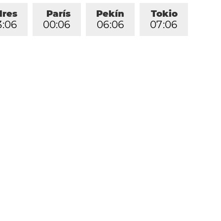
dres
París
Pekín
Tokio
3
:
0
6
0
0
:
0
6
0
6
:
0
6
0
7
:
0
6