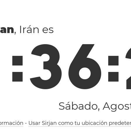
jan
, Irán es
1
:
3
6
:
Sábado, Agost
ormación
-
Usar Sirjan como tu ubicación predete