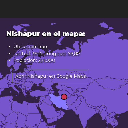
Nishapur en el mapa:
Ubicación: Irán.
Latitud: 36,21. Longitud: 58,80
Población: 221.000
Abrir Nishapur en Google Maps