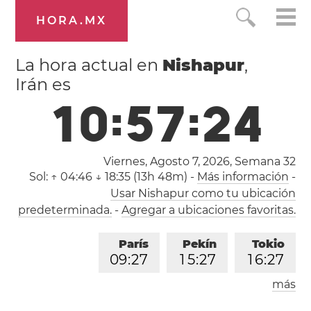
HORA.MX
La hora actual en
Nishapur
,
Irán es
1
0
:
5
7
:
2
5
Viernes, Agosto 7, 2026,
Semana 32
Sol:
↑ 04:46 ↓ 18:35 (13h 48m)
-
Más información
-
Usar Nishapur como tu ubicación
predeterminada.
-
Agregar a ubicaciones favoritas.
París
Pekín
Tokio
0
9
:
2
7
1
5
:
2
7
1
6
:
2
7
más
Los Ángeles
Londres
0
0
:
2
7
0
8
:
2
7