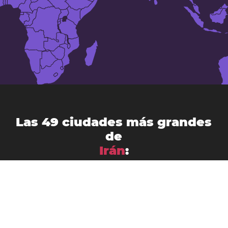
Las 49 ciudades más grandes
de
Irán
:
Ahvaz
Arak
Abadán
Ardabil
Babol
Bandar Abbás
Birjand