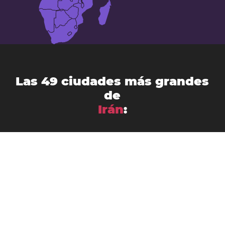
Las 49 ciudades más grandes
de
Irán
:
Ahvaz
Arak
Abadán
Ardabil
Babol
Bandar Abbás
Birjand
Bushehr
Bojnourd
Borūjerd
Hamadan
Būkān
Gorgan