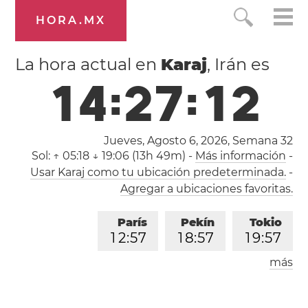
HORA.MX
La hora actual en
Karaj
, Irán es
1
4
:
2
7
:
1
3
Jueves, Agosto 6, 2026,
Semana 32
Sol:
↑ 05:18 ↓ 19:06 (13h 49m)
-
Más información
-
Usar Karaj como tu ubicación predeterminada.
-
Agregar a ubicaciones favoritas.
París
Pekín
Tokio
1
2
:
5
7
1
8
:
5
7
1
9
:
5
7
más
Los Ángeles
Londres
0
3
:
5
7
1
1
:
5
7