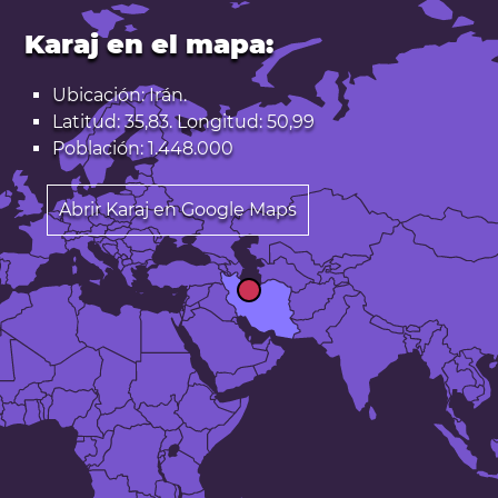
Karaj en el mapa:
Ubicación: Irán.
Latitud: 35,83. Longitud: 50,99
Población: 1.448.000
Abrir Karaj en Google Maps