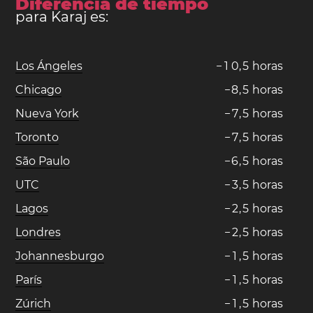
Diferencia de tiempo
para Karaj es:
Los Ángeles
−
1
0
,
5
horas
Chicago
−
8
,
5
horas
Nueva York
−
7
,
5
horas
Toronto
−
7
,
5
horas
São Paulo
−
6
,
5
horas
UTC
−
3
,
5
horas
Lagos
−
2
,
5
horas
Londres
−
2
,
5
horas
Johannesburgo
−
1
,
5
horas
París
−
1
,
5
horas
Zúrich
−
1
,
5
horas