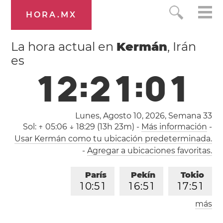
HORA.MX
La hora actual en
Kermán
, Irán
es
1
2
:
2
1
:
0
1
Lunes, Agosto 10, 2026,
Semana 33
Sol:
↑ 05:06 ↓ 18:29 (13h 23m)
-
Más información
-
Usar Kermán como tu ubicación predeterminada.
-
Agregar a ubicaciones favoritas.
París
Pekín
Tokio
1
0
:
5
1
1
6
:
5
1
1
7
:
5
1
más
Los Ángeles
Londres
0
1
:
5
1
0
9
:
5
1