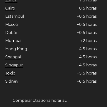
Zúrich
−
1
,
5
horas
Cairo
−
0
,
5
horas
Estambul
−
0
,
5
horas
Moscú
−
0
,
5
horas
Dubái
+
0
,
5
horas
Mumbai
+
2
horas
Hong Kong
+
4
,
5
horas
Shangai
+
4
,
5
horas
Singapur
+
4
,
5
horas
Tokio
+
5
,
5
horas
Sídney
+
6
,
5
horas
Comparar otra zona horaria...