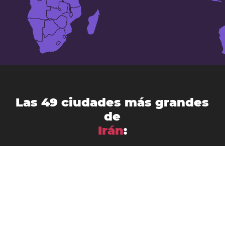
Las 49 ciudades más grandes
de
Irán
:
Ahvaz
Arak
Abadán
Ardabil
Babol
Bandar Abbás
Birjand
Bushehr
Bojnourd
Borūjerd