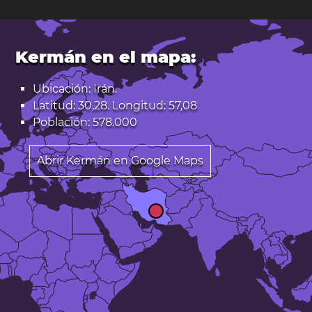
Kermán en el mapa:
Ubicación: Irán.
Latitud: 30,28. Longitud: 57,08
Población: 578.000
Abrir Kermán en Google Maps